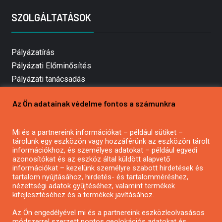
SZOLGÁLTATÁSOK
Pályázatírás
Pályázati Előminősítés
Pályázati tanácsadás
Pályázatírás vállalkozásoknak
Az Ön adatainak védelme fontos a számunkra
Mezőgazdasági pályázatírás
Pályázatírás magánszemélyeknek
Mi és a partnereink információkat – például sütiket –
Pályázatírás civil szervezeteknek
tárolunk egy eszközön vagy hozzáférünk az eszközön tárolt
Pályázatírás önkormányzatoknak
információkhoz, és személyes adatokat – például egyedi
azonosítókat és az eszköz által küldött alapvető
Pályázatfigyelés
információkat – kezelünk személyre szabott hirdetések és
Specifikus pályázatfigyelés vagy hírlevél
tartalom nyújtásához, hirdetés- és tartalomméréshez,
nézettségi adatok gyűjtéséhez, valamint termékek
kifejlesztéséhez és a termékek javításához.
PÁLYÁZATFIGYELŐ
Az Ön engedélyével mi és a partnereink eszközleolvasásos
módszerrel szerzett pontos geolokációs adatokat és