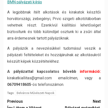
BMN pályázati kiírás
A legjobbnak ítélt alkotások és kirakatok készítői
horvátországi, zebegényi, Prvic szigeti alkotótáborban
vehetnek részt. Ezenkívül kiállítási lehetőséget
biztosítunk és több különdíjat osztunk ki a zsűri által
arra érdemesnek tartott pályázóknak.
A pályázók a nevezésükkel tudomásul veszik a
pályázati feltételeket és hozzájárulnak az alkotásukról
készült képek közzétételéhez.
A pályázattal kapcsolatos bővebb
információ:
kirakatkiallitas@gmail.com emailcímen, vagy a
06709418605
-ös telefonszámon.
Belvárosi Művészeti Napok
Tags:
Previous
Next
Így Látom a Világot
Pályázat gyógyítást,