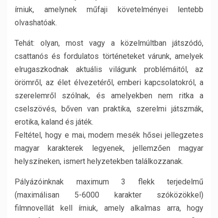
írniuk, amelynek műfaji követelményei lentebb
olvashatóak.
Tehát: olyan, most vagy a közelmúltban játszódó,
csattanós és fordulatos történeteket várunk, amelyek
elrugaszkodnak aktuális világunk problémáitól, az
örömről, az élet élvezetéről, emberi kapcsolatokról, a
szerelemről szólnak, és amelyekben nem ritka a
cselszövés, bőven van praktika, szerelmi játszmák,
erotika, kaland és játék.
Feltétel, hogy e mai, modern mesék hősei jellegzetes
magyar karakterek legyenek, jellemzően magyar
helyszíneken, ismert helyzetekben találkozzanak.
Pályázóinknak maximum 3 flekk terjedelmű
(maximálisan 5-6000 karakter szóközökkel)
filmnovellát kell írniuk, amely alkalmas arra, hogy