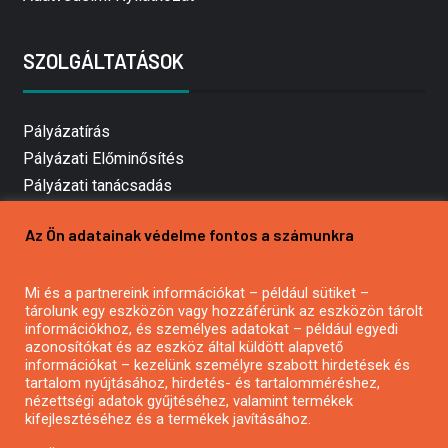
SZOLGÁLTATÁSOK
Pályázatírás
Pályázati Előminősítés
Pályázati tanácsadás
Pályázatírás vállalkozásoknak
Az Ön adatainak védelme fontos a számunkra
Mezőgazdasági pályázatírás
Pályázatírás magánszemélyeknek
Mi és a partnereink információkat – például sütiket –
Pályázatírás civil szervezeteknek
tárolunk egy eszközön vagy hozzáférünk az eszközön tárolt
Pályázatírás önkormányzatoknak
információkhoz, és személyes adatokat – például egyedi
azonosítókat és az eszköz által küldött alapvető
Pályázatfigyelés
információkat – kezelünk személyre szabott hirdetések és
Specifikus pályázatfigyelés vagy hírlevél
tartalom nyújtásához, hirdetés- és tartalomméréshez,
nézettségi adatok gyűjtéséhez, valamint termékek
kifejlesztéséhez és a termékek javításához.
PÁLYÁZATFIGYELŐ