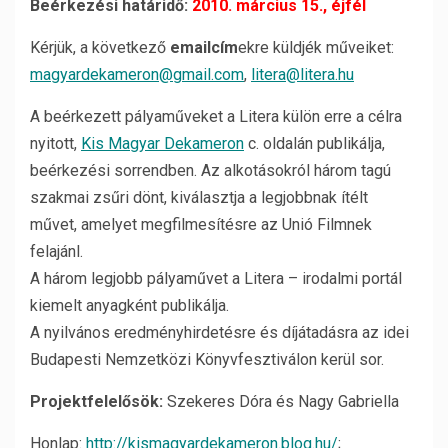
Beérkezési határidő:
2010. március 15., éjfél
Kérjük, a következő
emailcím
ekre küldjék műveiket:
magyardekameron@gmail.com
,
litera@litera.hu
A beérkezett pályaműveket a Litera külön erre a célra
nyitott,
Kis Magyar Dekameron
c. oldalán publikálja,
beérkezési sorrendben. Az alkotásokról három tagú
szakmai zsűri dönt, kiválasztja a legjobbnak ítélt
művet, amelyet megfilmesítésre az Unió Filmnek
felajánl.
A három legjobb pályaművet a Litera – irodalmi portál
kiemelt anyagként publikálja.
A nyilvános eredményhirdetésre és díjátadásra az idei
Budapesti Nemzetközi Könyvfesztiválon kerül sor.
Projektfelelősök:
Szekeres Dóra és Nagy Gabriella
Honlap:
http://kismagyardekameron.blog.hu/
;