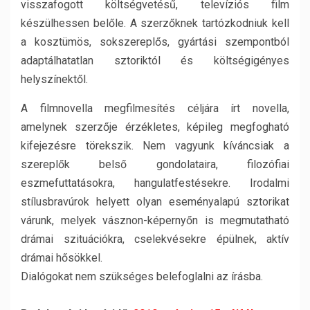
visszafogott költségvetésű, televíziós film
készülhessen belőle. A szerzőknek tartózkodniuk kell
a kosztümös, sokszereplős, gyártási szempontból
adaptálhatatlan sztoriktól és költségigényes
helyszínektől.
A filmnovella megfilmesítés céljára írt novella,
amelynek szerzője érzékletes, képileg megfogható
kifejezésre törekszik. Nem vagyunk kíváncsiak a
szereplők belső gondolataira, filozófiai
eszmefuttatásokra, hangulatfestésekre. Irodalmi
stílusbravúrok helyett olyan eseményalapú sztorikat
várunk, melyek vásznon-képernyőn is megmutatható
drámai szituációkra, cselekvésekre épülnek, aktív
drámai hősökkel.
Dialógokat nem szükséges belefoglalni az írásba.