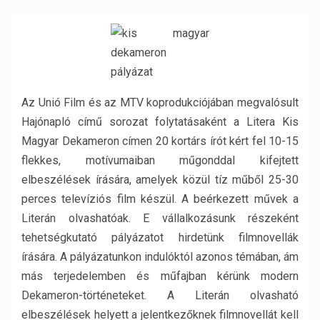
Az Unió Film és az MTV koprodukciójában megvalósult
Hajónapló című sorozat folytatásaként a Litera Kis
Magyar Dekameron címen 20 kortárs írót kért fel 10-15
flekkes, motívumaiban műgonddal kifejtett
elbeszélések írására, amelyek közül tíz műből 25-30
perces televíziós film készül. A beérkezett művek a
Literán olvashatóak. E vállalkozásunk részeként
tehetségkutató pályázatot hirdetünk filmnovellák
írására. A pályázatunkon indulóktól azonos témában, ám
más terjedelemben és műfajban kérünk modern
Dekameron-történeteket. A Literán olvasható
elbeszélések helyett a jelentkezőknek filmnovellát kell