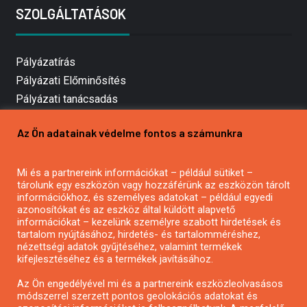
SZOLGÁLTATÁSOK
Pályázatírás
Pályázati Előminősítés
Pályázati tanácsadás
Pályázatírás vállalkozásoknak
Az Ön adatainak védelme fontos a számunkra
Mezőgazdasági pályázatírás
Pályázatírás magánszemélyeknek
Mi és a partnereink információkat – például sütiket –
Pályázatírás civil szervezeteknek
tárolunk egy eszközön vagy hozzáférünk az eszközön tárolt
Pályázatírás önkormányzatoknak
információkhoz, és személyes adatokat – például egyedi
azonosítókat és az eszköz által küldött alapvető
Pályázatfigyelés
információkat – kezelünk személyre szabott hirdetések és
Specifikus pályázatfigyelés vagy hírlevél
tartalom nyújtásához, hirdetés- és tartalomméréshez,
nézettségi adatok gyűjtéséhez, valamint termékek
kifejlesztéséhez és a termékek javításához.
PÁLYÁZATFIGYELŐ
Az Ön engedélyével mi és a partnereink eszközleolvasásos
módszerrel szerzett pontos geolokációs adatokat és