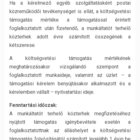
Ha a kérelmező egyéb szolgáltatásként postai
közreműködői tevékenységet is ellát, a költségvetési
támogatás mértéke a támogatással érintett
foglalkoztatott után fizetendő, a munkáltatót terhelő
közterhek adott évre számított összegének a
kétszerese.
A költségvetési támogatás mértékének
meghatározásakor vizsgálandó szempont a
foglalkoztatott munkaideje, valamint az üzlet – a
támogatási kérelem benyújtásakor alkalmazott és a
kérelemben vállalt – nyitvatartási ideje.
Fenntartási időszak:
A munkáltatót terhelő közterhek megfizetéséhez
nyújtott támogatás igénybevétele esetén a
foglalkoztatottnak az álláshelyet a költségvetési
támogatás folyósításától számított legalább 1 évig be