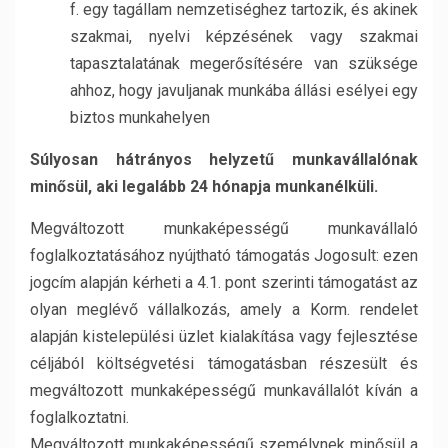
f. egy tagállam nemzetiséghez tartozik, és akinek
szakmai, nyelvi képzésének vagy szakmai
tapasztalatának megerősítésére van szüksége
ahhoz, hogy javuljanak munkába állási esélyei egy
biztos munkahelyen
Súlyosan hátrányos helyzetű munkavállalónak
minősül, aki legalább 24 hónapja munkanélküli.
Megváltozott munkaképességű munkavállaló
foglalkoztatásához nyújtható támogatás Jogosult: ezen
jogcím alapján kérheti a 4.1. pont szerinti támogatást az
olyan meglévő vállalkozás, amely a Korm. rendelet
alapján kistelepülési üzlet kialakítása vagy fejlesztése
céljából költségvetési támogatásban részesült és
megváltozott munkaképességű munkavállalót kíván a
foglalkoztatni.
Megváltozott munkaképességű személynek minősül a