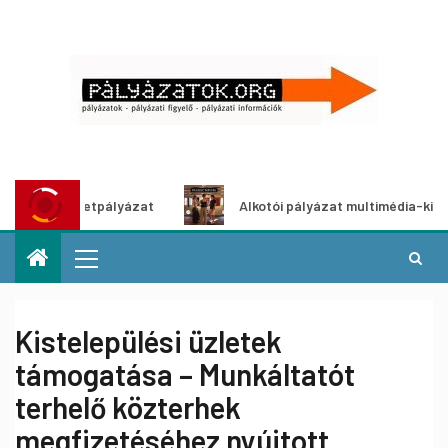
tletpályázat
Alkotói pályázat multimédia-kiállításhoz
Kistelepülési üzletek
támogatása – Munkáltatót
terhelő közterhek
megfizetéséhez nyújtott