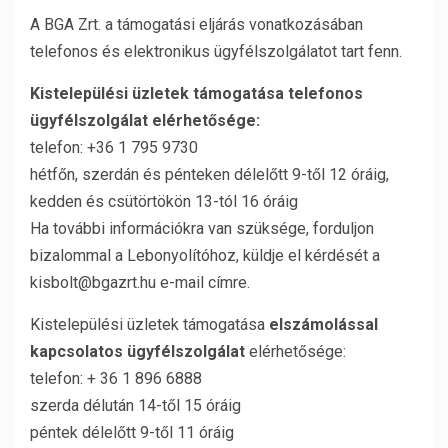
A BGA Zrt. a támogatási eljárás vonatkozásában
telefonos és elektronikus ügyfélszolgálatot tart fenn.
Kistelepülési üzletek támogatása telefonos
ügyfélszolgálat elérhetősége:
telefon: +36 1 795 9730
hétfőn, szerdán és pénteken délelőtt 9-től 12 óráig,
kedden és csütörtökön 13-tól 16 óráig
Ha további információkra van szüksége, forduljon
bizalommal a Lebonyolítóhoz, küldje el kérdését a
kisbolt@bgazrt.hu e-mail címre.
Kistelepülési üzletek támogatása
elszámolással
kapcsolatos ügyfélszolgálat
elérhetősége:
telefon: + 36 1 896 6888
szerda délután 14-től 15 óráig
péntek délelőtt 9-től 11 óráig