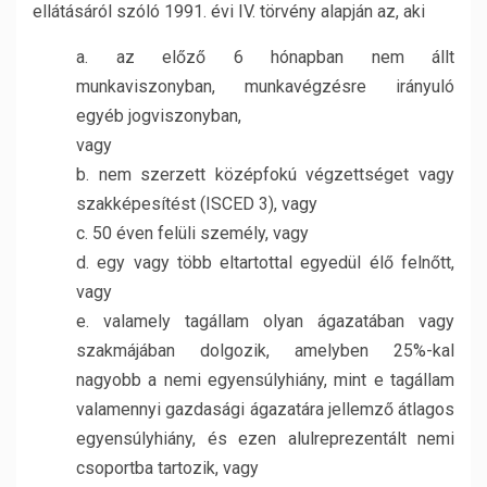
ellátásáról szóló 1991. évi IV. törvény alapján az, aki
a. az előző 6 hónapban nem állt
munkaviszonyban, munkavégzésre irányuló
egyéb jogviszonyban,
vagy
b. nem szerzett középfokú végzettséget vagy
szakképesítést (ISCED 3), vagy
c. 50 éven felüli személy, vagy
d. egy vagy több eltartottal egyedül élő felnőtt,
vagy
e. valamely tagállam olyan ágazatában vagy
szakmájában dolgozik, amelyben 25%-kal
nagyobb a nemi egyensúlyhiány, mint e tagállam
valamennyi gazdasági ágazatára jellemző átlagos
egyensúlyhiány, és ezen alulreprezentált nemi
csoportba tartozik, vagy