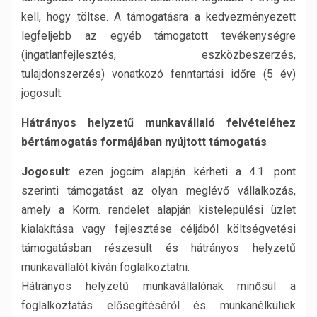
kell, hogy töltse. A támogatásra a kedvezményezett
legfeljebb az egyéb támogatott tevékenységre
(ingatlanfejlesztés, eszközbeszerzés,
tulajdonszerzés) vonatkozó fenntartási időre (5 év)
jogosult.
Hátrányos helyzetű munkavállaló felvételéhez
bértámogatás formájában nyújtott támogatás
Jogosult
: ezen jogcím alapján kérheti a 4.1. pont
szerinti támogatást az olyan meglévő vállalkozás,
amely a Korm. rendelet alapján kistelepülési üzlet
kialakítása vagy fejlesztése céljából költségvetési
támogatásban részesült és hátrányos helyzetű
munkavállalót kíván foglalkoztatni.
Hátrányos helyzetű munkavállalónak minősül a
foglalkoztatás elősegítéséről és munkanélküliek