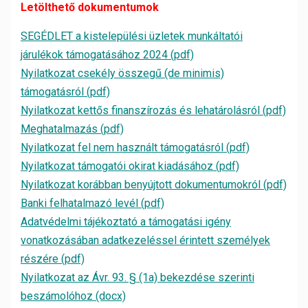
Letölthető dokumentumok
SEGÉDLET a kistelepülési üzletek munkáltatói
járulékok támogatásához 2024 (pdf)
Nyilatkozat csekély összegű (de minimis)
támogatásról (pdf)
Nyilatkozat kettős finanszírozás és lehatárolásról (pdf)
Meghatalmazás (pdf)
Nyilatkozat fel nem használt támogatásról (pdf)
Nyilatkozat támogatói okirat kiadásához (pdf)
Nyilatkozat korábban benyújtott dokumentumokról (pdf)
Banki felhatalmazó levél (pdf)
Adatvédelmi tájékoztató a támogatási igény
vonatkozásában adatkezeléssel érintett személyek
részére (pdf)
Nyilatkozat az Ávr. 93. § (1a) bekezdése szerinti
beszámolóhoz (docx)