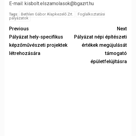
E-mail: kisbolt.elszamolasok@bgazrt.hu
Bethlen Gábor Alapkezelő Zrt.
Foglalkoztatási
Tags:
pályázatok
Previous
Next
Pályázat hely-specifikus
Pályázat népi építészeti
képzőművészeti projektek
értékek megújulását
létrehozására
támogató
épületfelújításra