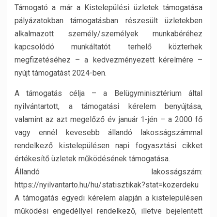
Támogató a már a Kistelepülési üzletek támogatása
pályázatokban támogatásban részesült üzletekben
alkalmazott személy/személyek munkabéréhez
kapcsolódó munkáltatót terhelő közterhek
megfizetéséhez – a kedvezményezett kérelmére –
nyújt támogatást 2024-ben.
A támogatás célja – a Belügyminisztérium által
nyilvántartott, a támogatási kérelem benyújtása,
valamint az azt megelőző év január 1-jén – a 2000 fő
vagy ennél kevesebb állandó lakosságszámmal
rendelkező kistelepülésen napi fogyasztási cikket
értékesítő üzletek működésének támogatása.
Állandó lakosságszám:
https://nyilvantarto.hu/hu/statisztikak?stat=kozerdeku
A támogatás egyedi kérelem alapján a kistelepülésen
működési engedéllyel rendelkező, illetve bejelentett