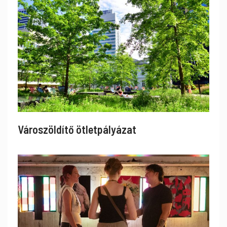
Városzöldítő ötletpályázat