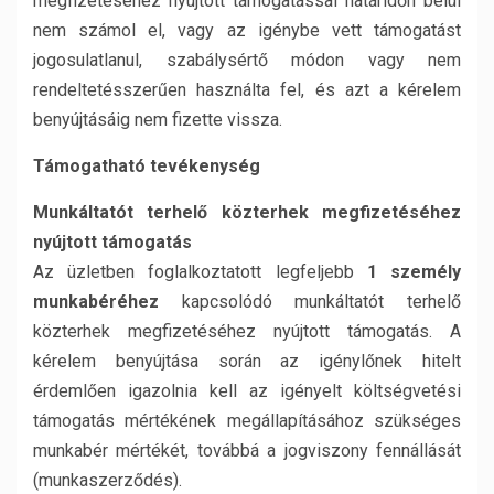
megfizetéséhez nyújtott támogatással határidőn belül
nem számol el, vagy az igénybe vett támogatást
jogosulatlanul, szabálysértő módon vagy nem
rendeltetésszerűen használta fel, és azt a kérelem
benyújtásáig nem fizette vissza.
Támogatható tevékenység
Munkáltatót terhelő közterhek megfizetéséhez
nyújtott támogatás
Az üzletben foglalkoztatott legfeljebb
1 személy
munkabéréhez
kapcsolódó munkáltatót terhelő
közterhek megfizetéséhez nyújtott támogatás. A
kérelem benyújtása során az igénylőnek hitelt
érdemlően igazolnia kell az igényelt költségvetési
támogatás mértékének megállapításához szükséges
munkabér mértékét, továbbá a jogviszony fennállását
(munkaszerződés).