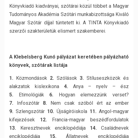
Könyvkiadó kiadványai, szótárai közül többet a Magyar
Tudományos Akadémia Szótári munkabizottsága Kiváló
Magyar Szótár díjjal tüntetett ki. A TINTA Könyvkiadó
szerzői szakterületük elismert szakemberei.
A Klebelsberg Kunó pályázat keretében pályázható
könyvek, szótárak listája
1.
Közmondások
2.
Szólások
3.
Stíluseszközök és
alakzatok kislexikona
4.
Anya – nyelv – ész
5.
Etimológiák
6.
Hogyan elemezzünk verset?
7.
Infoszótár
8.
Nem csak szóból ért az ember
9.
Szlengszótár
10.
Újságíróiskola
11.
Angol-magyar
kifejezések
12.
Francia-magyar beszédfordulatok
13.
Keresztnevek enciklopédiája
14.
Családnevek
enciklopédiája
15.
Állatnevek enciklopédiája