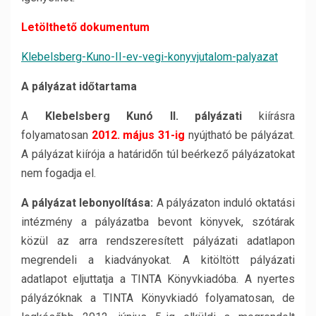
Letölthető dokumentum
Klebelsberg-Kuno-II-ev-vegi-konyvjutalom-palyazat
A pályázat időtartama
A
Klebelsberg Kunó II. pályázati
kiírásra
folyamatosan
2012. május 31-ig
nyújtható be pályázat.
A pályázat kiírója a határidőn túl beérkező pályázatokat
nem fogadja el.
A pályázat lebonyolítása:
A pályázaton induló oktatási
intézmény a pályázatba bevont könyvek, szótárak
közül az arra rendszeresített pályázati adatlapon
megrendeli a kiadványokat. A kitöltött pályázati
adatlapot eljuttatja a TINTA Könyvkiadóba. A nyertes
pályázóknak a TINTA Könyvkiadó folyamatosan, de