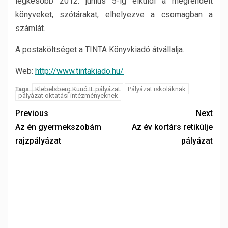
legkésőbb 2012. június 5-ig elküldi a megrendelt
könyveket, szótárakat, elhelyezve a csomagban a
számlát.
A postaköltséget a TINTA Könyvkiadó átvállalja.
Web:
http://www.tintakiado.hu/
Klebelsberg Kunó II. pályázat
Pályázat iskoláknak
Tags:
pályázat oktatási intézményeknek
Previous
Next
Az én gyermekszobám
Az év kortárs retikülje
rajzpályázat
pályázat