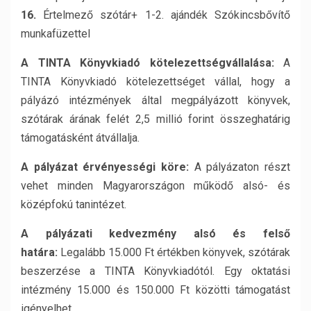
16.
Értelmező szótár+ 1-2. ajándék Szókincsbővítő
munkafüzettel
A TINTA Könyvkiadó kötelezettségvállalása:
A
TINTA Könyvkiadó kötelezettséget vállal, hogy a
pályázó intézmények által megpályázott könyvek,
szótárak árának felét 2,5 millió forint összeghatárig
támogatásként átvállalja.
A pályázat érvényességi köre:
A pályázaton részt
vehet minden Magyarországon működő alsó- és
középfokú tanintézet.
A pályázati kedvezmény alsó és felső
határa:
Legalább 15.000 Ft értékben könyvek, szótárak
beszerzése a TINTA Könyvkiadótól. Egy oktatási
intézmény 15.000 és 150.000 Ft közötti támogatást
igényelhet.