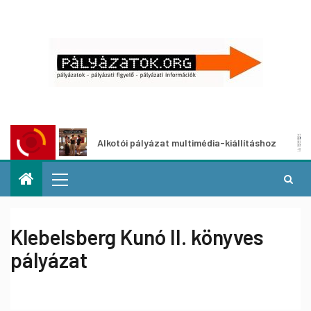
t
Alkotói pályázat multimédia-kiállításhoz
Pá
Klebelsberg Kunó II. könyves
pályázat