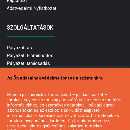
Kapcsolat
Adatvédelmi Nyilatkozat
SZOLGÁLTATÁSOK
Pályázatírás
Pályázati Előminősítés
Pályázati tanácsadás
Pályázatírás vállalkozásoknak
Az Ön adatainak védelme fontos a számunkra
Mezőgazdasági pályázatírás
Pályázatírás magánszemélyeknek
Mi és a partnereink információkat – például sütiket –
Pályázatírás civil szervezeteknek
tárolunk egy eszközön vagy hozzáférünk az eszközön tárolt
Pályázatírás önkormányzatoknak
információkhoz, és személyes adatokat – például egyedi
azonosítókat és az eszköz által küldött alapvető
Pályázatfigyelés
információkat – kezelünk személyre szabott hirdetések és
Specifikus pályázatfigyelés vagy hírlevél
tartalom nyújtásához, hirdetés- és tartalomméréshez,
nézettségi adatok gyűjtéséhez, valamint termékek