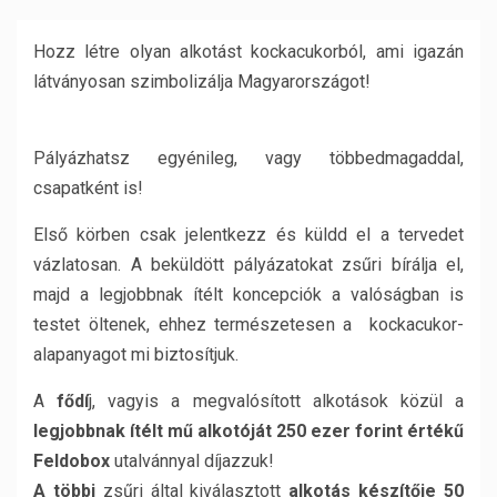
Hozz létre olyan alkotást kockacukorból, ami igazán
látványosan szimbolizálja Magyarországot!
Pályázhatsz egyénileg, vagy többedmagaddal,
csapatként is!
Első körben csak jelentkezz és küldd el a tervedet
vázlatosan. A beküldött pályázatokat zsűri bírálja el,
majd a legjobbnak ítélt koncepciók a valóságban is
testet öltenek, ehhez természetesen a kockacukor-
alapanyagot mi biztosítjuk.
A
fődí
j, vagyis a megvalósított alkotások közül a
legjobbnak ítélt mű alkotóját 250 ezer forint értékű
Feldobox
utalvánnyal díjazzuk!
A többi
zsűri által kiválasztott
alkotás készítője 50