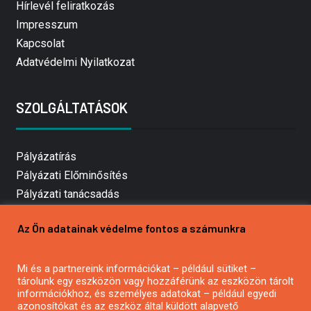
Hírlevél feliratkozás
Impresszum
Kapcsolat
Adatvédelmi Nyilatkozat
SZOLGÁLTATÁSOK
Pályázatírás
Pályázati Előminősítés
Pályázati tanácsadás
Pályázatírás vállalkozásoknak
Az Ön adatainak védelme fontos a számunkra
Mezőgazdasági pályázatírás
Pályázatírás magánszemélyeknek
Mi és a partnereink információkat – például sütiket –
Pályázatírás civil szervezeteknek
tárolunk egy eszközön vagy hozzáférünk az eszközön tárolt
Pályázatírás önkormányzatoknak
információkhoz, és személyes adatokat – például egyedi
azonosítókat és az eszköz által küldött alapvető
Pályázatfigyelés