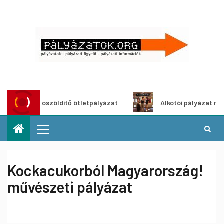
Városzöldítő ötletpályázat
Alkotói pályázat multiméd
Kockacukorból Magyarország!
művészeti pályázat