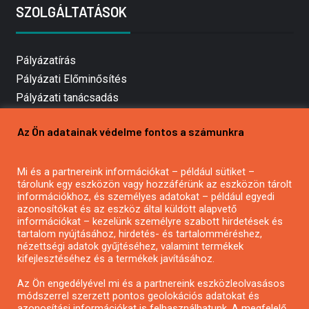
SZOLGÁLTATÁSOK
Pályázatírás
Pályázati Előminősítés
Pályázati tanácsadás
Pályázatírás vállalkozásoknak
Az Ön adatainak védelme fontos a számunkra
Mezőgazdasági pályázatírás
Pályázatírás magánszemélyeknek
Mi és a partnereink információkat – például sütiket –
Pályázatírás civil szervezeteknek
tárolunk egy eszközön vagy hozzáférünk az eszközön tárolt
Pályázatírás önkormányzatoknak
információkhoz, és személyes adatokat – például egyedi
azonosítókat és az eszköz által küldött alapvető
Pályázatfigyelés
információkat – kezelünk személyre szabott hirdetések és
Specifikus pályázatfigyelés vagy hírlevél
tartalom nyújtásához, hirdetés- és tartalomméréshez,
nézettségi adatok gyűjtéséhez, valamint termékek
kifejlesztéséhez és a termékek javításához.
PÁLYÁZATFIGYELŐ
Az Ön engedélyével mi és a partnereink eszközleolvasásos
módszerrel szerzett pontos geolokációs adatokat és
azonosítási információkat is felhasználhatunk. A megfelelő