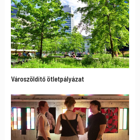
Városzöldítő ötletpályázat