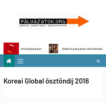
öldítő ötletpályázat
Alkotói pályázat multimédia-kiállítá
Koreai Global ösztöndíj 2016