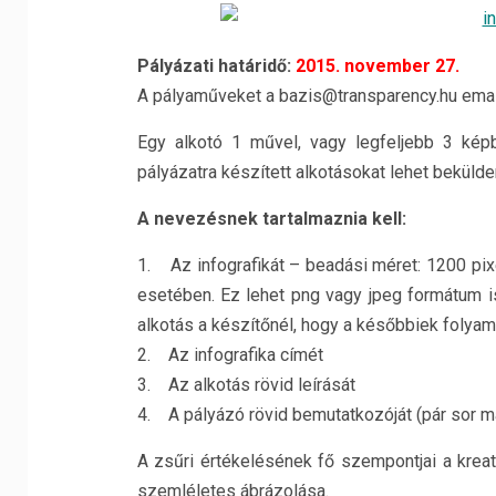
Pályázati határidő:
2015. november 27.
A pályaműveket a bazis@transparency.hu email
Egy alkotó 1 művel, vagy legfeljebb 3 képb
pályázatra készített alkotásokat lehet bekülden
A nevezésnek tartalmaznia kell:
1. Az infografikát – beadási méret: 1200 pi
esetében. Ez lehet png vagy jpeg formátum i
alkotás a készítőnél, hogy a későbbiek folya
2. Az infografika címét
3. Az alkotás rövid leírását
4. A pályázó rövid bemutatkozóját (pár sor mag
A zsűri értékelésének fő szempontjai a krea
szemléletes ábrázolása.