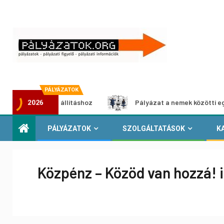
PÁLYÁZATOK
média-kiállításhoz
Pályázat a nemek közötti egyenlőség 
2026
PÁLYÁZATOK
SZOLGÁLTATÁSOK
K
Közpénz – Közöd van hozzá! i