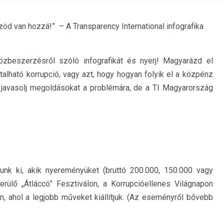
öd van hozzá!” – A Transparency International infografika
zbeszerzésről szóló infografikát és nyerj! Magyarázd el
lható korrupció, vagy azt, hogy hogyan folyik el a közpénz
javasolj megoldásokat a problémára, de a TI Magyarország
tunk ki, akik nyereményüket (bruttó 200.000, 150.000 vagy
rülő „Átláccó” Fesztiválon, a Korrupcióellenes Világnapon
, ahol a legjobb műveket kiállítjuk. (Az eseményről bővebb