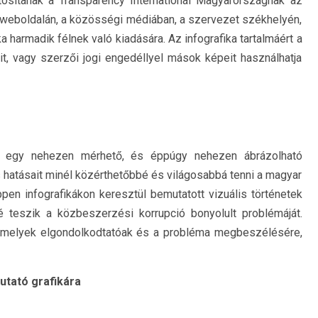
tosítanak a Transparency International Magyarországnak az
 weboldalán, a közösségi médiában, a szervezet székhelyén,
a harmadik félnek való kiadására. Az infografika tartalmáért a
eit, vagy szerzői jogi engedéllyel mások képeit használhatja
an egy nehezen mérhető, és éppúgy nehezen ábrázolható
os hatásait minél közérthetőbbé és világosabbá tenni a magyar
en infografikákon keresztül bemutatott vizuális történetek
 teszik a közbeszerzési korrupció bonyolult problémáját.
, amelyek elgondolkodtatóak és a probléma megbeszélésére,
utató grafikára