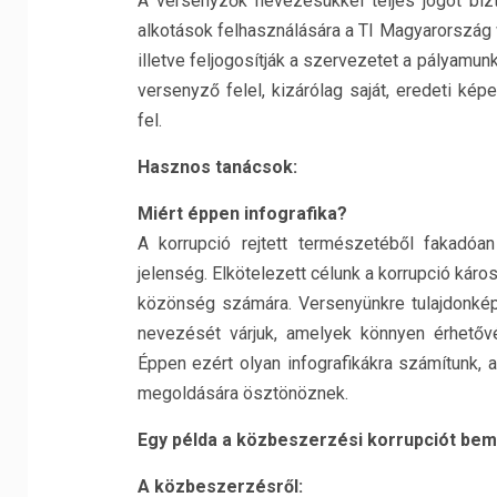
A versenyzők nevezésükkel teljes jogot biz
alkotások felhasználására a TI Magyarország
illetve feljogosítják a szervezetet a pályamunk
versenyző felel, kizárólag saját, eredeti kép
fel.
Hasznos tanácsok:
Miért éppen infografika?
A korrupció rejtett természetéből fakadó
jelenség. Elkötelezett célunk a korrupció kár
közönség számára. Versenyünkre tulajdonképp
nevezését várjuk, amelyek könnyen érhetővé
Éppen ezért olyan infografikákra számítunk
megoldására ösztönöznek.
Egy példa a közbeszerzési korrupciót bem
A közbeszerzésről: