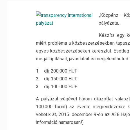
„Közpénz – Köz
pályázata.
Készíts egy kö
miért probléma a közbeszerzésekben tapaszta
egyes közbeszerzéseken keresztül. Esetleg 
megállapításait, javaslatait is megjelenítheted.
1. díj: 200.000 HUF
2. díj: 150.000 HUF
3. díj: 100.000 HUF
A pályázat végével három díjazottat válasz
100.000 forint) az évente megrendezésre ke
vehetik át, 2015. december 9-én az A38 Hajón
információ hamarosan!)