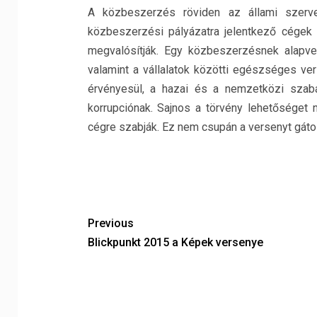
A közbeszerzés röviden az állami szervek 
közbeszerzési pályázatra jelentkező cégek k
megvalósítják. Egy közbeszerzésnek alapve
valamint a vállalatok közötti egészséges v
érvényesül, a hazai és a nemzetközi szabá
korrupciónak. Sajnos a törvény lehetőséget n
cégre szabják. Ez nem csupán a versenyt gátolj
Previous
Blickpunkt 2015 a Képek versenye