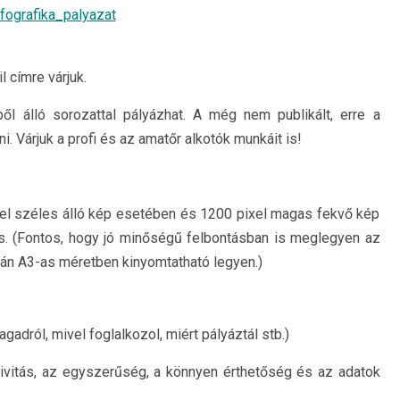
 címre várjuk.
ől álló sorozattal pályázhat. A még nem publikált, erre a
i. Várjuk a profi és az amatőr alkotók munkáit is!
xel széles álló kép esetében és 1200 pixel magas fekvő kép
s. (Fontos, hogy jó minőségű felbontásban is meglegyen az
mán A3-as méretben kinyomtatható legyen.)
adról, mivel foglalkozol, miért pályáztál stb.)
tivitás, az egyszerűség, a könnyen érthetőség és az adatok