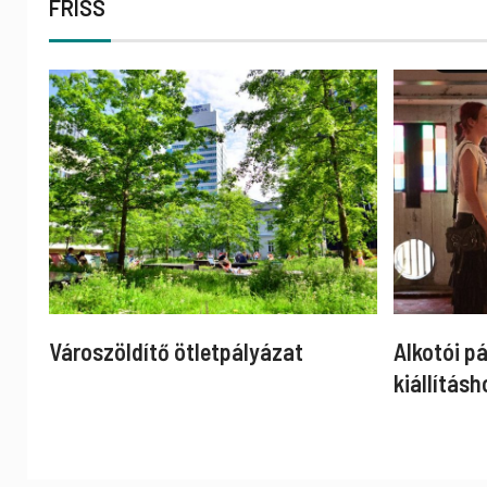
FRISS
Városzöldítő ötletpályázat
Alkotói p
kiállításh