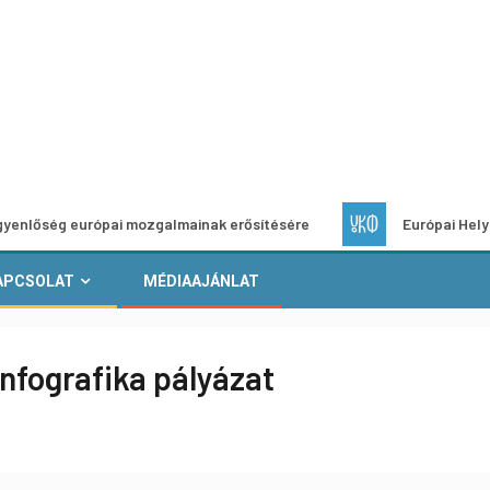
európai mozgalmainak erősítésére
Európai Helyi Kultúra – 
APCSOLAT
MÉDIAAJÁNLAT
nfografika pályázat