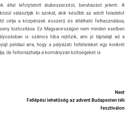
által lefolytatott árubeszerzést, beruházást jelenti. A
özül választják ki azokat, akik később az adott feladatot
tő célja a közpénzek ésszerű és átlátható felhasználása,
erseny biztosítása. Ez Magyarországon nem minden esetben
lyozásban is számos hiba rejtőzik, ami jó táptalajt ad a
yújt például arra, hogy a pályázati feltételeket egy konkrét
a, de feltornázhatja a kormányzati költségeket is.
Next
Fellépési lehetőség az advent Budapesten téli
fesztiválon