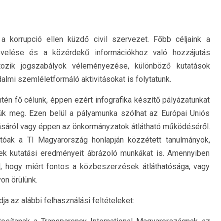
a korrupció ellen küzdő civil szervezet. Főbb céljaink a
növelése és a közérdekű információkhoz való hozzájutás
tozik jogszabályok véleményezése, különböző kutatások
almi szemléletformáló aktivitásokat is folytatunk.
én fő célunk, éppen ezért infografika készítő pályázatunkat
jük meg. Ezen belül a pályamunka szólhat az Európai Uniós
ásáról vagy éppen az önkormányzatok átlátható működéséről.
atóak a TI Magyarország honlapján közzétett tanulmányok,
ek kutatási eredményeit ábrázoló munkákat is. Amennyiben
 hogy miért fontos a közbeszerzések átláthatósága, vagy
on örülünk.
a az alábbi felhasználási feltételeket: