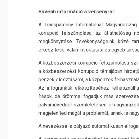
Bővebb információ a versenyről:
A Transparency International Magyarország 
korrupció felszámolása, az átláthatóság 
megkönnyítése. Tevékenységeink közé tar
elkészítése, valamint oktatási és egyéb társad
A közbeszerzési korrupció felszámolása szint
a közbeszerzési korrupció témájában hirdet
pénzek elosztásáról, a közpénzek felhasznál
Az infografikák elkészítéséhez felhasználh
írások, de örömmel fogadjuk más szervezet
pályaműveddel szemléletesen elmagyarázod,
megjeleníted magát a problémát, annak is nagy
A nevezéssel a pályázó automatikusan elfogadj