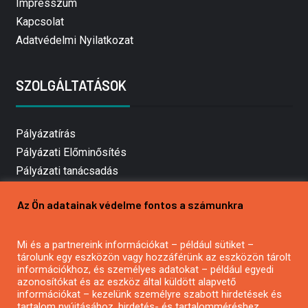
Impresszum
Kapcsolat
Adatvédelmi Nyilatkozat
SZOLGÁLTATÁSOK
Pályázatírás
Pályázati Előminősítés
Pályázati tanácsadás
Pályázatírás vállalkozásoknak
Az Ön adatainak védelme fontos a számunkra
Mezőgazdasági pályázatírás
Pályázatírás magánszemélyeknek
Mi és a partnereink információkat – például sütiket –
Pályázatírás civil szervezeteknek
tárolunk egy eszközön vagy hozzáférünk az eszközön tárolt
Pályázatírás önkormányzatoknak
információkhoz, és személyes adatokat – például egyedi
azonosítókat és az eszköz által küldött alapvető
Pályázatfigyelés
információkat – kezelünk személyre szabott hirdetések és
Specifikus pályázatfigyelés vagy hírlevél
tartalom nyújtásához, hirdetés- és tartalomméréshez,