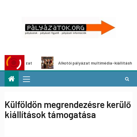
tpályázat
Alkotói pályázat multimédia-kiállításhoz
Külföldön megrendezésre kerülő
kiállítások támogatása