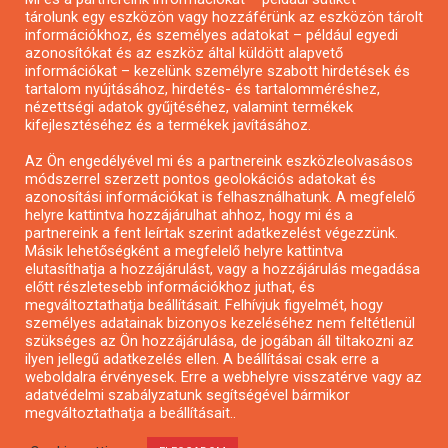
tárolunk egy eszközön vagy hozzáférünk az eszközön tárolt
Pályázatírás önkormányzatoknak
információkhoz, és személyes adatokat – például egyedi
azonosítókat és az eszköz által küldött alapvető
Pályázatfigyelés
információkat – kezelünk személyre szabott hirdetések és
Specifikus pályázatfigyelés vagy hírlevél
tartalom nyújtásához, hirdetés- és tartalomméréshez,
nézettségi adatok gyűjtéséhez, valamint termékek
kifejlesztéséhez és a termékek javításához.
PÁLYÁZATFIGYELŐ
Az Ön engedélyével mi és a partnereink eszközleolvasásos
módszerrel szerzett pontos geolokációs adatokat és
azonosítási információkat is felhasználhatunk. A megfelelő
helyre kattintva hozzájárulhat ahhoz, hogy mi és a
Pályázatok magánszemélyeknek
partnereink a fent leírtak szerint adatkezelést végezzünk.
Pályázatok civil szervezeteknek
Másik lehetőségként a megfelelő helyre kattintva
elutasíthatja a hozzájárulást, vagy a hozzájárulás megadása
Pályázatok vállalkozásoknak
előtt részletesebb információkhoz juthat, és
Önkormányzati pályázatok
megváltoztathatja beállításait. Felhívjuk figyelmét, hogy
személyes adatainak bizonyos kezeléséhez nem feltétlenül
Mezőgazdasági pályázatok
szükséges az Ön hozzájárulása, de jogában áll tiltakozni az
Falusi turizmus pályázatok
ilyen jellegű adatkezelés ellen. A beállításai csak erre a
weboldalra érvényesek. Erre a webhelyre visszatérve vagy az
Napelem pályázatok
adatvédelmi szabályzatunk segítségével bármikor
GINOP pályázatok
megváltoztathatja a beállításait..