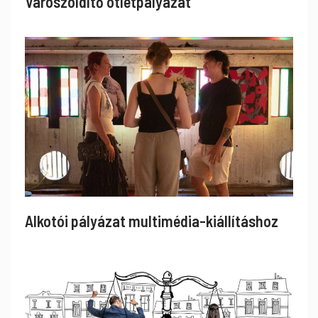
Városzöldítő ötletpályázat
Alkotói pályázat multimédia-kiállításhoz