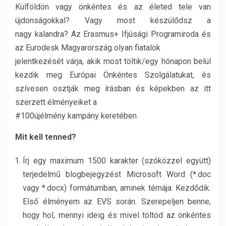
Külföldön vagy önkéntes és az életed tele van
újdonságokkal? Vagy most készülődsz a
nagy kalandra? Az Erasmus+ Ifjúsági Programiroda és
az Eurodesk Magyarország olyan fiatalok
jelentkezését várja, akik most töltik/egy hónapon belül
kezdik meg Európai Önkéntes Szolgálatukat, és
szívesen osztják meg írásban és képekben az itt
szerzett élményeiket a
#100újélmény kampány keretében.
Mit kell tenned?
Írj egy maximum 1500 karakter (szóközzel együtt)
terjedelmű blogbejegyzést Microsoft Word (*.doc
vagy *.docx) formátumban, aminek témája: Kezdődik.
Első élményem az EVS során. Szerepeljen benne,
hogy hol, mennyi ideig és mivel töltöd az önkéntes