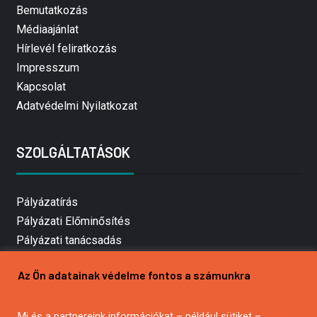
Bemutatkozás
Médiaajánlat
Hírlevél feliratkozás
Impresszum
Kapcsolat
Adatvédelmi Nyilatkozat
SZOLGÁLTATÁSOK
Pályázatírás
Pályázati Előminősítés
Pályázati tanácsadás
Pályázatírás vállalkozásoknak
Az Ön adatainak védelme fontos a számunkra
Mezőgazdasági pályázatírás
Pályázatírás magánszemélyeknek
Mi és a partnereink információkat – például sütiket –
Pályázatírás civil szervezeteknek