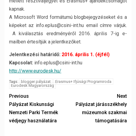
mellett fesztiváljegyet és Erasmus+ ajándékcsomagot
kapnak.
A Microsoft Word formátumú blogbejegyzéseket és a
képeket az info.eplus@csini-int.hu email címre várjuk.
A kiválasztás eredményéről 2016. április 7-ig e-
mailben értesítjük a jelentkezőket.
Jelentkezési határidő:
2016. április 1. (éjfél)
Kapcsolat:
info.eplus@csini-int.hu
http://www.eurodesk.hu/
blogger pályázat
Erasmus+ Ifjúsági Programiroda
Tags:
Eurodesk Magyarország
Previous
Next
Pályázat Kiskunsági
Pályázat járásszékhely
Nemzeti Parki Termék
múzeumok szakmai
védjegy használatára
támogatására