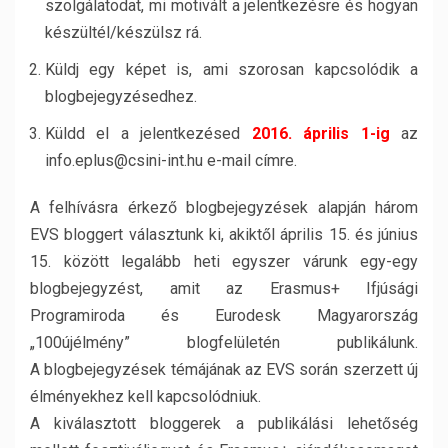
szolgálatodat, mi motivált a jelentkezésre és hogyan
készültél/készülsz rá.
Küldj egy képet is, ami szorosan kapcsolódik a
blogbejegyzésedhez.
Küldd el a jelentkezésed
2016. április 1-ig
az
info.eplus@csini-int.hu e-mail címre.
A felhívásra érkező blogbejegyzések alapján három
EVS bloggert választunk ki, akiktől április 15. és június
15. között legalább heti egyszer várunk egy-egy
blogbejegyzést, amit az Erasmus+ Ifjúsági
Programiroda és Eurodesk Magyarország
„100újélmény” blogfelületén publikálunk.
A blogbejegyzések témájának az EVS során szerzett új
élményekhez kell kapcsolódniuk.
A kiválasztott bloggerek a publikálási lehetőség