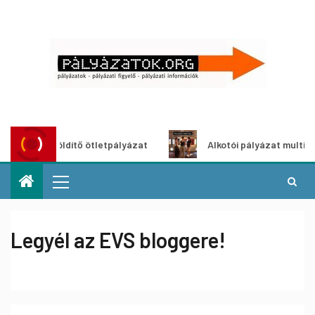
ároszöldítő ötletpályázat
Alkotói pályázat multimédia-kiá
Legyél az EVS bloggere!