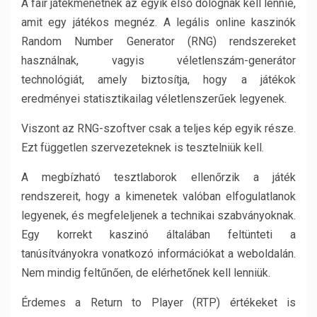
A fair játékmenetnek az egyik első dolognak kell lennie,
amit egy játékos megnéz. A legális online kaszinók
Random Number Generator (RNG) rendszereket
használnak, vagyis véletlenszám-generátor
technológiát, amely biztosítja, hogy a játékok
eredményei statisztikailag véletlenszerűek legyenek.
Viszont az RNG-szoftver csak a teljes kép egyik része.
Ezt független szervezeteknek is tesztelniük kell.
A megbízható tesztlaborok ellenőrzik a játék
rendszereit, hogy a kimenetek valóban elfogulatlanok
legyenek, és megfeleljenek a technikai szabványoknak.
Egy korrekt kaszinó általában feltünteti a
tanúsítványokra vonatkozó információkat a weboldalán.
Nem mindig feltűnően, de elérhetőnek kell lenniük.
Érdemes a Return to Player (RTP) értékeket is