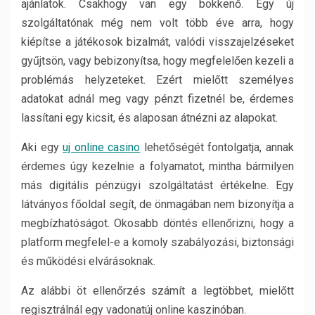
ajánlatok. Csakhogy van egy bökkenő. Egy új
szolgáltatónak még nem volt több éve arra, hogy
kiépítse a játékosok bizalmát, valódi visszajelzéseket
gyűjtsön, vagy bebizonyítsa, hogy megfelelően kezeli a
problémás helyzeteket. Ezért mielőtt személyes
adatokat adnál meg vagy pénzt fizetnél be, érdemes
lassítani egy kicsit, és alaposan átnézni az alapokat.
Aki egy
uj online casino
lehetőségét fontolgatja, annak
érdemes úgy kezelnie a folyamatot, mintha bármilyen
más digitális pénzügyi szolgáltatást értékelne. Egy
látványos főoldal segít, de önmagában nem bizonyítja a
megbízhatóságot. Okosabb döntés ellenőrizni, hogy a
platform megfelel-e a komoly szabályozási, biztonsági
és működési elvárásoknak.
Az alábbi öt ellenőrzés számít a legtöbbet, mielőtt
regisztrálnál egy vadonatúj online kaszinóban.