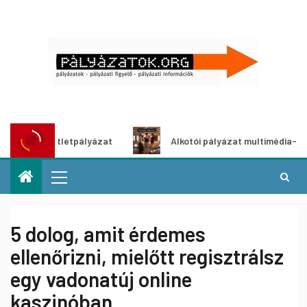
 ötletpályázat
Alkotói pályázat multimédia-kiállításhoz
5 dolog, amit érdemes
ellenőrizni, mielőtt regisztrálsz
egy vadonatúj online
kaszinóban