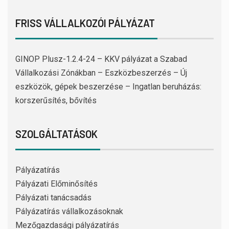
FRISS VÁLLALKOZÓI PÁLYÁZAT
GINOP Plusz-1.2.4-24 – KKV pályázat a Szabad
Vállalkozási Zónákban – Eszközbeszerzés – Új
eszközök, gépek beszerzése – Ingatlan beruházás:
korszerűsítés, bővítés
SZOLGÁLTATÁSOK
Pályázatírás
Pályázati Előminősítés
Pályázati tanácsadás
Pályázatírás vállalkozásoknak
Mezőgazdasági pályázatírás