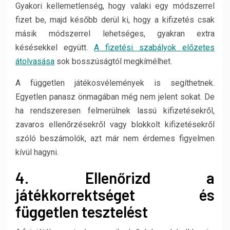
Gyakori kellemetlenség, hogy valaki egy módszerrel
fizet be, majd később derül ki, hogy a kifizetés csak
másik módszerrel lehetséges, gyakran extra
késésekkel együtt.
A fizetési szabályok előzetes
átolvasása
sok bosszúságtól megkímélhet.
A független játékosvélemények is segíthetnek.
Egyetlen panasz önmagában még nem jelent sokat. De
ha rendszeresen felmerülnek lassú kifizetésekről,
zavaros ellenőrzésekről vagy blokkolt kifizetésekről
szóló beszámolók, azt már nem érdemes figyelmen
kívül hagyni.
4. Ellenőrizd a
játékkorrektséget és
független tesztelést