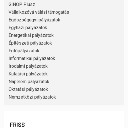
GINOP Plusz
Vállalkozóvá válási támogatás
Egészségügyi pályázatok
Egyházi pályázatok
Energetikai pályázatok
Építészeti pályázatok
Fotópályázatok
Informatikai pályázatok
Irodalmi pályázatok
Kutatási pályázatok
Napelem pályázatok
Oktatási pályázatok
Nemzetközi pályázatok
FRISS