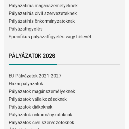
Pályázatírás magánszemélyeknek
Pályázatírás civil szervezeteknek
Pályázatírás önkormányzatoknak
Pályázatfigyelés
Specifikus pályázatfigyelés vagy hírlevél
PÁLYÁZATOK 2026
EU Pályázatok 2021-2027
Hazai pályázatok
Pályázatok magánszemélyeknek
Pályázatok vállalkozásoknak
Pályázatok diákoknak
Pályázatok önkormányzatoknak
Pályázatok civil szervezeteknek