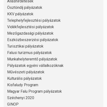
Álláshirdetések
Ösztöndíj pályázatok
KKV pályázatok
Telephelyfejlesztési pályázatok
Vidékfejlesztési pályázatok
Mezőgazdasági pályázatok
Eszközbeszerzési pályázatok
Turisztikai pályázatok
Falusi turizmus pályázatok
Munkahelyteremtő pályázatok
Pályázatok egyéni vállalkozóknak
Művészeti pályázatok
Kulturális pályázatok
Kisfaludy Program
Magyar Falu Program pályázatok
Széchenyi 2020
GINOP