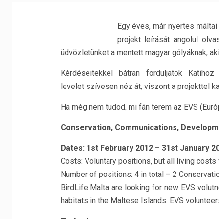
Egy éves, már nyertes máltai
projekt leírását angolul olv
üdvözletünket a mentett magyar gólyáknak, ak
Kérdéseitekkel bátran forduljatok Katihoz 
levelet szívesen néz át, viszont a projekttel 
Ha még nem tudod, mi fán terem az EVS (Euró
Conservation, Communications, Developm
Dates: 1st February 2012 – 31st January 2
Costs: Voluntary positions, but all living costs
Number of positions: 4 in total – 2 Conservat
BirdLife Malta are looking for new EVS volutnee
habitats in the Maltese Islands. EVS volunteers 