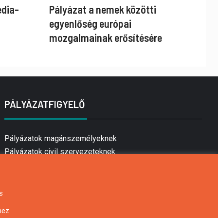
édia-
Pályázat a nemek közötti
egyenlőség európai
mozgalmainak erősítésére
PÁLYÁZATFIGYELŐ
Pályázatok magánszemélyeknek
Pályázatok civil szervezeteknek
Pályázatok vállalkozásoknak
Önkormányzati pályázatok
Mezőgazdasági pályázatok
s
Falusi turizmus pályázatok
hez
Napelem pályázatok