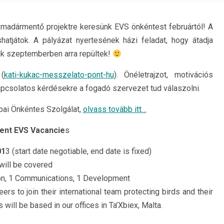
 madármentő projektre keresünk EVS önkéntest februártól! A
ashatjátok. A pályázat nyertesének házi feladat, hogy átadja
ik szeptemberben arra repültek!
(
kati-kukac-messzelato-pont-hu
). Önéletrajzot, motivációs
kapcsolatos kérdésekre a fogadó szervezet tud válaszolni.
pai Önkéntes Szolgálat,
olvass tovább itt…
ent EVS Vacancie
s
01
3 (start date negotiable, end date is fixed)
 will be covered
ion, 1 Communications, 1 Development
rs to join their international team protecting birds and their
will be based in our offices in Ta’Xbiex, Malta.