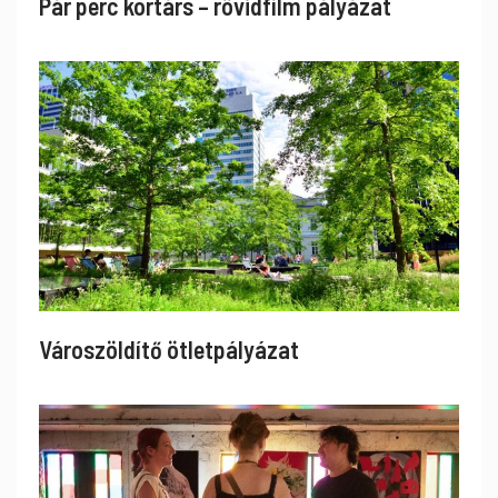
Pár perc kortárs – rövidfilm pályázat
Városzöldítő ötletpályázat