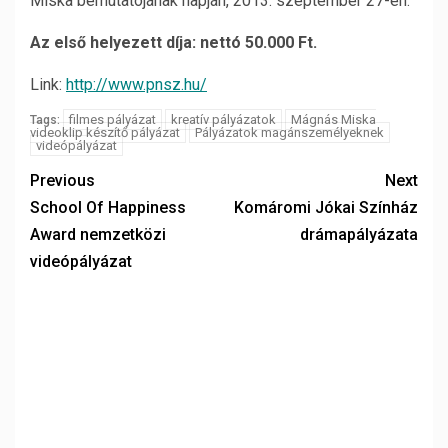
Miska bemutatójának napján, 2013. szeptember 27-én.
Az első helyezett díja: nettó 50.000 Ft.
Link:
http://www.pnsz.hu/
filmes pályázat
kreatív pályázatok
Mágnás Miska
Tags:
videoklip készítő pályázat
Pályázatok magánszemélyeknek
videópályázat
Previous
Next
School Of Happiness
Komáromi Jókai Színház
Award nemzetközi
drámapályázata
videópályázat