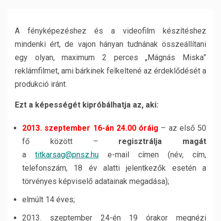
A fényképezéshez és a videofilm készítéshez
mindenki ért, de vajon hányan tudnának összeállítani
egy olyan, maximum 2 perces „Mágnás Miska”
reklámfilmet, ami bárkinek felkeltené az érdeklődését a
produkció iránt.
Ezt a képességét kipróbálhatja az, aki:
2013. szeptember 16-án 24.00 óráig
– az első 50
fő között –
regisztrálja magát
a
titkarsag@pnsz.hu
e-mail címen (név, cím,
telefonszám, 18 év alatti jelentkezők esetén a
törvényes képviselő adatainak megadása);
elmúlt 14 éves;
2013. szeptember 24-én 19 órakor megnézi