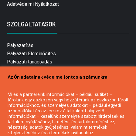
Adatvédelmi Nyilatkozat
SZOLGÁLTATÁSOK
Pályázatírás
Pályázati Előminősítés
Pályázati tanácsadás
Pályázatírás vállalkozásoknak
Az Ön adatainak védelme fontos a számunkra
Mezőgazdasági pályázatírás
Pályázatírás magánszemélyeknek
Mi és a partnereink információkat – például sütiket –
Pályázatírás civil szervezeteknek
tárolunk egy eszközön vagy hozzáférünk az eszközön tárolt
Pályázatírás önkormányzatoknak
információkhoz, és személyes adatokat – például egyedi
azonosítókat és az eszköz által küldött alapvető
Pályázatfigyelés
információkat – kezelünk személyre szabott hirdetések és
Specifikus pályázatfigyelés vagy hírlevél
tartalom nyújtásához, hirdetés- és tartalomméréshez,
nézettségi adatok gyűjtéséhez, valamint termékek
kifejlesztéséhez és a termékek javításához.