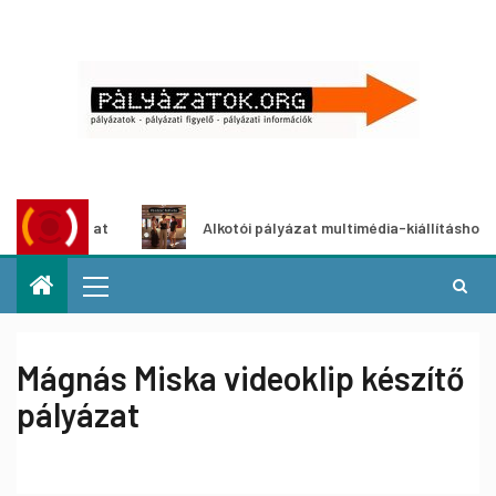
pályázat
Alkotói pályázat multimédia-kiállításhoz
Mágnás Miska videoklip készítő
pályázat