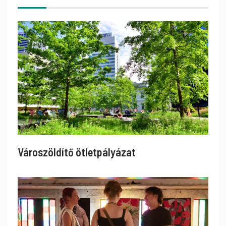
Városzöldítő ötletpályázat