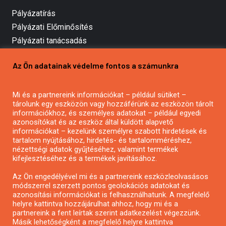
Pályázatírás
Pályázati Előminősítés
Pályázati tanácsadás
Pályázatírás vállalkozásoknak
Az Ön adatainak védelme fontos a számunkra
Mezőgazdasági pályázatírás
Pályázatírás magánszemélyeknek
Mi és a partnereink információkat – például sütiket –
Pályázatírás civil szervezeteknek
tárolunk egy eszközön vagy hozzáférünk az eszközön tárolt
Pályázatírás önkormányzatoknak
információkhoz, és személyes adatokat – például egyedi
azonosítókat és az eszköz által küldött alapvető
Pályázatfigyelés
információkat – kezelünk személyre szabott hirdetések és
Specifikus pályázatfigyelés vagy hírlevél
tartalom nyújtásához, hirdetés- és tartalomméréshez,
nézettségi adatok gyűjtéséhez, valamint termékek
kifejlesztéséhez és a termékek javításához.
PÁLYÁZATFIGYELŐ
Az Ön engedélyével mi és a partnereink eszközleolvasásos
módszerrel szerzett pontos geolokációs adatokat és
azonosítási információkat is felhasználhatunk. A megfelelő
helyre kattintva hozzájárulhat ahhoz, hogy mi és a
Pályázatok magánszemélyeknek
partnereink a fent leírtak szerint adatkezelést végezzünk.
Pályázatok civil szervezeteknek
Másik lehetőségként a megfelelő helyre kattintva