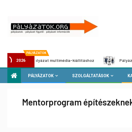
PÁLYÁZATOK
lkotói pályázat multimédia-kiállításhoz
Pályázat a nemek
2026
PÁLYÁZATOK
SZOLGÁLTATÁSOK
K
Mentorprogram építészekne