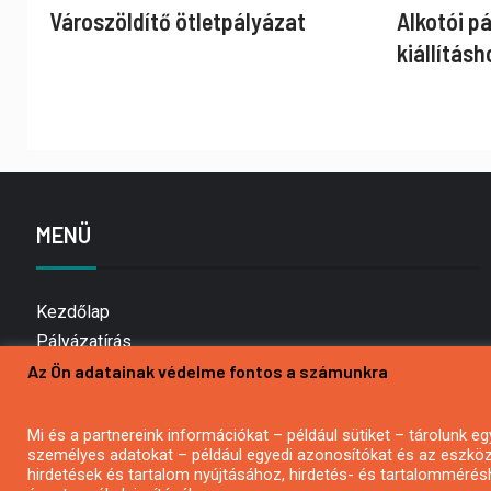
Városzöldítő ötletpályázat
Alkotói p
kiállításh
MENÜ
Kezdőlap
Pályázatírás
Az Ön adatainak védelme fontos a számunkra
Bemutatkozás
Médiaajánlat
Hírlevél feliratkozás
Mi és a partnereink információkat – például sütiket – tárolunk
személyes adatokat – például egyedi azonosítókat és az eszköz 
Impresszum
hirdetések és tartalom nyújtásához, hirdetés- és tartalommérés
Kapcsolat