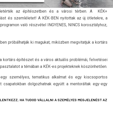
letérték az építészetben és a városi térben. A KÉK+
t és szemléletet! A KÉK-BEN nyitottak az új ötletekre, a
orprogramon való részvétel INGYENES, NINCS korosztályhoz,
ben próbálhatják ki magukat, miközben megvitatjuk a kortárs
a kortárs építészet és a város aktuális problémái, felvetései
tapasztalatot a témában a KÉK-es projekteknek köszönhetően.
 egy személyes, tematikus alkalmat és egy kiscsoportos
ojekt csapatokban dolgozhatnak együtt a mentoráltak egy-egy
ELENTKEZZ, HA TUDOD VÁLLALNI A SZEMÉLYES MEGJELENÉST AZ