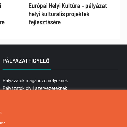
i
Európai Helyi Kultúra – pályázat
helyi kulturális projektek
re
fejlesztésére
PÁLYÁZATFIGYELŐ
Pályázatok magánszemélyeknek
Pályázatok civil szervezeteknek
Pályázatok vállalkozásoknak
Önkormányzati pályázatok
Mezőgazdasági pályázatok
s
Falusi turizmus pályázatok
hez
Napelem pályázatok