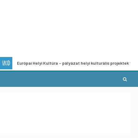
rópai Helyi Kultúra – pályázat helyi kulturális projektek fejlesztésére