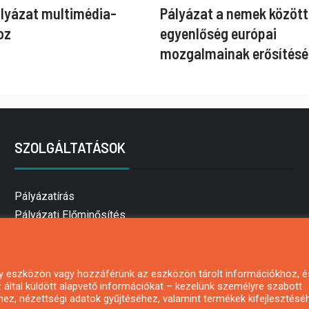
ályázat multimédia-
Pályázat a nemek között
oz
egyenlőség európai
mozgalmainak erősítésé
SZOLGÁLTATÁSOK
Pályázatírás
Pályázati Előminősítés
Pályázati tanácsadás
Pályázatírás vállalkozásoknak
Mezőgazdasági pályázatírás
 egy eszközön vagy hozzáférünk az eszközön tárolt információkhoz, é
által küldött alapvető információkat – kezelünk személyre szabott
Pályázatírás magánszemélyeknek
hez, nézettségi adatok gyűjtéséhez, valamint termékek kifejlesztésé
Pályázatírás civil szervezeteknek