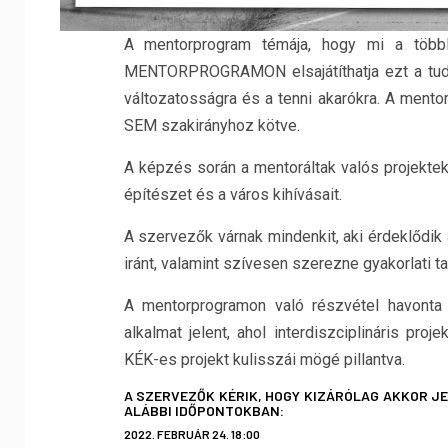
A mentorprogram témája, hogy mi a több
MENTORPROGRAMON elsajátíthatja ezt a tudás
változatosságra és a tenni akarókra. A ment
SEM szakirányhoz kötve.
A képzés során a mentoráltak valós projektek
építészet és a város kihívásait.
A szervezők várnak mindenkit, aki érdeklődik 
iránt, valamint szívesen szerezne gyakorlati 
A mentorprogramon való részvétel havonta
alkalmat jelent, ahol interdiszciplináris pr
KÉK-es projekt kulisszái mögé pillantva.
A SZERVEZŐK KÉRIK, HOGY KIZÁRÓLAG AKKOR J
ALÁBBI IDŐPONTOKBAN:
2022. FEBRUÁR 24. 18:00