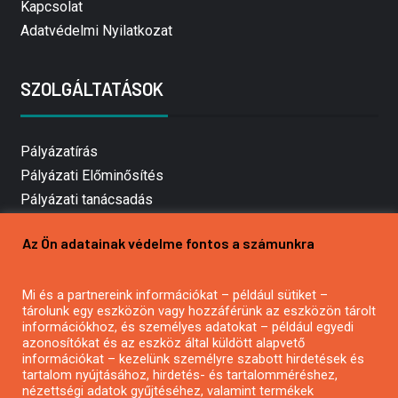
Kapcsolat
Adatvédelmi Nyilatkozat
SZOLGÁLTATÁSOK
Pályázatírás
Pályázati Előminősítés
Pályázati tanácsadás
Pályázatírás vállalkozásoknak
Az Ön adatainak védelme fontos a számunkra
Mezőgazdasági pályázatírás
Pályázatírás magánszemélyeknek
Mi és a partnereink információkat – például sütiket –
Pályázatírás civil szervezeteknek
tárolunk egy eszközön vagy hozzáférünk az eszközön tárolt
Pályázatírás önkormányzatoknak
információkhoz, és személyes adatokat – például egyedi
azonosítókat és az eszköz által küldött alapvető
Pályázatfigyelés
információkat – kezelünk személyre szabott hirdetések és
Specifikus pályázatfigyelés vagy hírlevél
tartalom nyújtásához, hirdetés- és tartalomméréshez,
nézettségi adatok gyűjtéséhez, valamint termékek