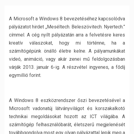
A Microsoft a Windows 8 bevezetéséhez kapcsolódva
pályázatot hirdet „Meséltech. Beleszövitech. Nyertech.”
címmel. A cég nyílt pályázatán arra a felvetésre keres
kreatív válaszokat, hogy mi történne, ha a
számítógépünk önálló életre kelne. A pályamunkákat
videó, animáció, vagy akár zenei mű feldolgozásban
várják 2013. január 6-ig. A részvétel ingyenes, a fődíj
egymillió forint.
A Windows 8 eszközrendszer őszi bevezetésével a
Microsoft vadonatúj látványvilágot és korszakalkotó
technikai megoldásokat hozott az ICT világába. A
számítógép felhasználóbarát, életszerű megjelenését
továbbgondolva most egy olyan pályázattal lepik meg a