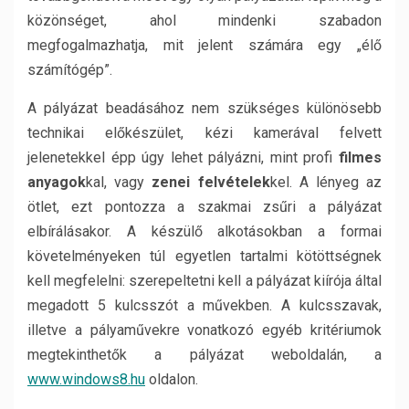
közönséget, ahol mindenki szabadon
megfogalmazhatja, mit jelent számára egy „élő
számítógép”.
A pályázat beadásához nem szükséges különösebb
technikai előkészület, kézi kamerával felvett
jelenetekkel épp úgy lehet pályázni, mint profi
filmes
anyagok
kal, vagy
zenei felvételek
kel. A lényeg az
ötlet, ezt pontozza a szakmai zsűri a pályázat
elbírálásakor. A készülő alkotásokban a formai
követelményeken túl egyetlen tartalmi kötöttségnek
kell megfelelni: szerepeltetni kell a pályázat kiírója által
megadott 5 kulcsszót a művekben. A kulcsszavak,
illetve a pályaművekre vonatkozó egyéb kritériumok
megtekinthetők a pályázat weboldalán, a
www.windows8.hu
oldalon.