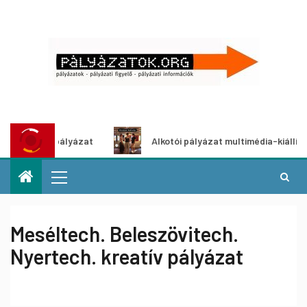
 ötletpályázat
Alkotói pályázat multimédia-kiállításhoz
Meséltech. Beleszövitech.
Nyertech. kreatív pályázat