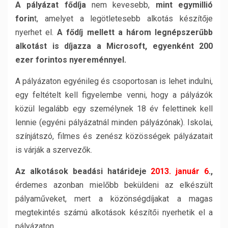
A pályázat fődíja
nem kevesebb,
mint egymillió
forin
t, amelyet a legötletesebb alkotás készítője
nyerhet el.
A fődíj mellett a három legnépszerűbb
alkotást is díjazza a Microsoft, egyenként 200
ezer forintos nyereménnyel.
A pályázaton egyénileg és csoportosan is lehet indulni,
egy feltételt kell figyelembe venni, hogy a pályázók
közül legalább egy személynek 18 év felettinek kell
lennie (egyéni pályázatnál minden pályázónak). Iskolai,
színjátszó, filmes és zenész közösségek pályázatait
is várják a szervezők.
Az alkotások beadási határideje
2013. január 6
.,
érdemes azonban mielőbb beküldeni az elkészült
pályaműveket, mert a közönségdíjakat a magas
megtekintés számú alkotások készítői nyerhetik el a
pályázaton.