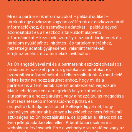
Mezőgazdasági pályázatírás
Pályázatírás magánszemélyeknek
Mi és a partnereink információkat – például sütiket –
Pályázatírás civil szervezeteknek
tárolunk egy eszközön vagy hozzáférünk az eszközön tárolt
Pályázatírás önkormányzatoknak
információkhoz, és személyes adatokat – például egyedi
azonosítókat és az eszköz által küldött alapvető
Pályázatfigyelés
információkat – kezelünk személyre szabott hirdetések és
Specifikus pályázatfigyelés vagy hírlevél
tartalom nyújtásához, hirdetés- és tartalomméréshez,
nézettségi adatok gyűjtéséhez, valamint termékek
kifejlesztéséhez és a termékek javításához.
PÁLYÁZATFIGYELŐ
Az Ön engedélyével mi és a partnereink eszközleolvasásos
módszerrel szerzett pontos geolokációs adatokat és
azonosítási információkat is felhasználhatunk. A megfelelő
helyre kattintva hozzájárulhat ahhoz, hogy mi és a
Pályázatok magánszemélyeknek
partnereink a fent leírtak szerint adatkezelést végezzünk.
Pályázatok civil szervezeteknek
Másik lehetőségként a megfelelő helyre kattintva
elutasíthatja a hozzájárulást, vagy a hozzájárulás megadása
Pályázatok vállalkozásoknak
előtt részletesebb információkhoz juthat, és
Önkormányzati pályázatok
megváltoztathatja beállításait. Felhívjuk figyelmét, hogy
személyes adatainak bizonyos kezeléséhez nem feltétlenül
Mezőgazdasági pályázatok
szükséges az Ön hozzájárulása, de jogában áll tiltakozni az
Falusi turizmus pályázatok
ilyen jellegű adatkezelés ellen. A beállításai csak erre a
weboldalra érvényesek. Erre a webhelyre visszatérve vagy az
Napelem pályázatok