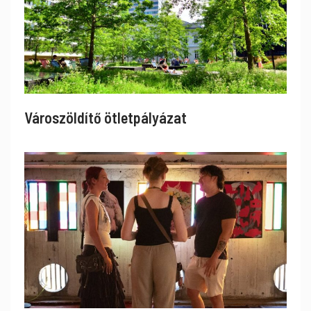
Városzöldítő ötletpályázat