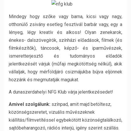
Mindegy hogy szőke vagy barna, kicsi vagy nagy,
otthonülő zsivány esetleg fesztivál barbár vagy, egy a
lényeg, légy kreatív és alkoss! Olyan zenekarok,
énekes- dalszövegírók, színházi előadások, filmek (és
filmkészítők), táncosok, képző- és iparművészek,
ismeretterjesztő és tudományos előadók
jelentkezését várjuk (műfaji megkötöttség nélkül), akik
vállaljak, hogy mérföldjáró csizmájukba bújva eljönnek
hozzánk és megmutatják magukat.
A dunaszerdahelyi NFG Klub várja jelentkezésedet!
Amivel szolgálunk:
színpad, amit majd betöltesz,
közönségszeretet, vizuális művészeknek
kiállítás/filmvetítéssel egybekötött közönségtalálkozó,
sajtóbeharangozó, rádiós interjú, igény szerint szállás.