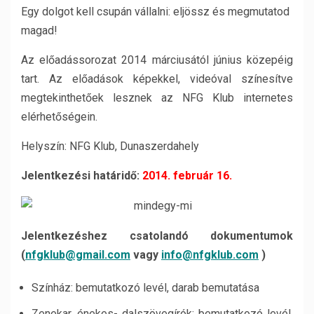
Egy dolgot kell csupán vállalni: eljössz és megmutatod
magad!
Az előadássorozat 2014 márciusától június közepéig
tart. Az előadások képekkel, videóval színesítve
megtekinthetőek lesznek az NFG Klub internetes
elérhetőségein.
Helyszín: NFG Klub, Dunaszerdahely
Jelentkezési határidő:
2014. február 16.
Jelentkezéshez csatolandó dokumentumok
(
nfgklub@gmail.com
vagy
info@nfgklub.com
)
Színház: bemutatkozó levél, darab bemutatása
Zenekar, énekes- dalszövegírók: bemutatkozó levél,