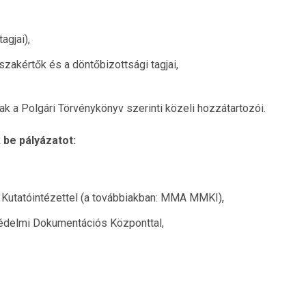
gjai),
szakértők és a döntőbizottsági tagjai,
ak a Polgári Törvénykönyv szerinti közeli hozzátartozói.
 be pályázatot:
utatóintézettel (a továbbiakban: MMA MMKI),
delmi Dokumentációs Központtal,