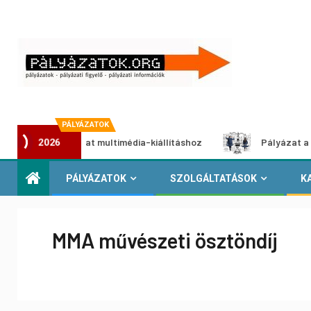
PÁLYÁZATOK
i pályázat multimédia-kiállításhoz
Pályázat a nemek közö
2026
PÁLYÁZATOK
SZOLGÁLTATÁSOK
K
MMA művészeti ösztöndíj