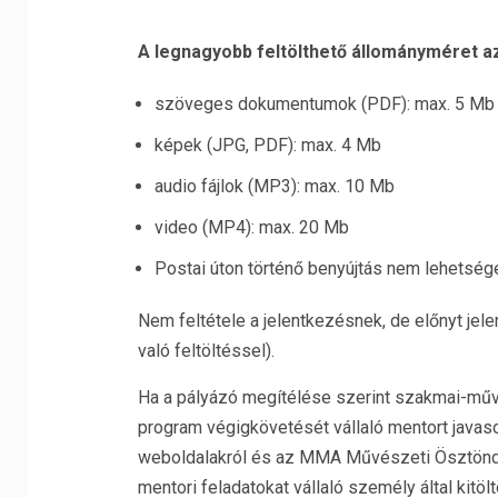
A legnagyobb feltölthető állományméret az
szöveges dokumentumok (PDF): max. 5 Mb
képek (JPG, PDF): max. 4 Mb
audio fájlok (MP3): max. 10 Mb
video (MP4): max. 20 Mb
Postai úton történő benyújtás nem lehetség
Nem feltétele a jelentkezésnek, de előnyt jelen
való feltöltéssel).
Ha a pályázó megítélése szerint szakmai-művé
program végigkövetését vállaló mentort java
weboldalakról és az MMA Művészeti Ösztöndíjp
mentori feladatokat vállaló személy által kitö