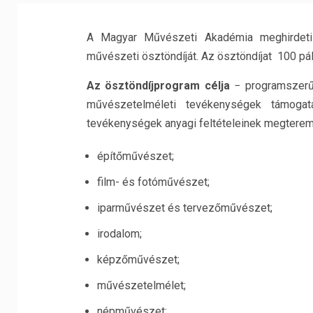
A Magyar Művészeti Akadémia meghirdeti 
művészeti ösztöndíját. Az ösztöndíjat 100 pál
Az ösztöndíjprogram célja
− programszerű,
művészetelméleti tevékenységek támoga
tevékenységek anyagi feltételeinek megteremt
építőművészet;
film- és fotóművészet;
iparművészet és tervezőművészet;
irodalom;
képzőművészet;
művészetelmélet;
népművészet;