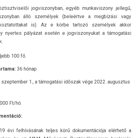
ztisztviselői jogviszonyban, egyéb munkaviszony jellegű,
viszonyban álló személyek (beleértve a megbízási vagy
lkoztatottakat is). Az e körbe tartozó személyek akkor
hogy nyertes pályázat esetén e jogviszonyukat a támogatási
k.
jebb 100 fő.
artama:
36 hónap
. szeptember 1., a támogatási időszak vége 2022. augusztus
000 Ft/hó.
mentáció:
évi felhívásának teljes körű dokumentációja elérhető a