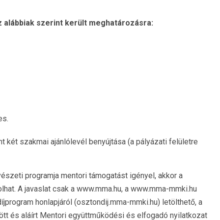
 alábbiak szerint került meghatározásra:
es.
t két szakmai ajánlólevél benyújtása (a pályázati felületre
szeti programja mentori támogatást igényel, akkor a
solhat. A javaslat csak a www.mma.hu, a www.mma-mmki.hu
rogram honlapjáról (osztondij.mma-mmki.hu) letölthető, a
ltött és aláírt Mentori együttműködési és elfogadó nyilatkozat