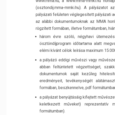
www.mma.hu, a www.mma-mmki.hu honlap
(osztondij.mma-mmki.hu). A pályázatot az 
pályázati felületen véglegesített pályázati a
az alábbi dokumentumoknak az MMA honlapj
rögzített formában, illetve formátumban, hiány
három évre szóló, négyhavi ütemezési b
ösztöndíjprogram időtartama alatt megva
elérni kívánt célok leírása maximum 15.0
a pályázó eddigi művészi vagy művészet
abban feltüntetett végzettséget, szak
dokumentumok saját kezűleg hitelesít
eredményeit, tevékenységét alátámasz
formában, beszkennelve, pdf formátumban
a pályázat benyújtásáig kifejtett művész
keletkezett műveket) reprezentatív 
formátumban).