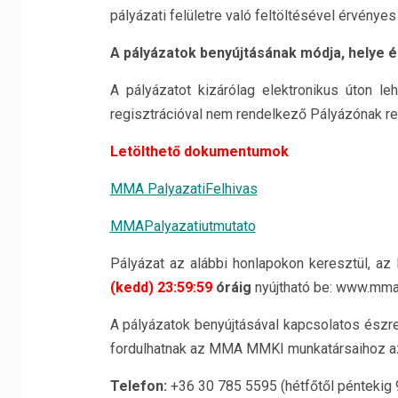
pályázati felületre való feltöltésével érvény
A pályázatok benyújtásának módja, helye és
A pályázatot kizárólag elektronikus úton le
regisztrációval nem rendelkező Pályázónak reg
Letölthető dokumentumok
MMA PalyazatiFelhivas
MMAPalyazatiutmutato
Pályázat az alábbi honlapokon keresztül, 
(kedd) 23:59:59
óráig
nyújtható be: www.mma
A pályázatok benyújtásával kapcsolatos észre
fordulhatnak az MMA MMKI munkatársaihoz az
Telefon:
+36 30 785 5595 (hétfőtől péntekig 