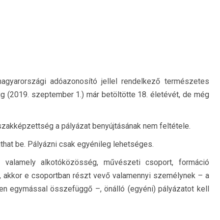
agyarországi adóazonosító jellel rendelkező természetes
g (2019. szeptember 1.) már betöltötte 18. életévét, de még
zakképzettség a pályázat benyújtásának nem feltétele.
jthat be. Pályázni csak egyénileg lehetséges.
 valamely alkotóközösség, művészeti csoport, formáció
akkor e csoportban részt vevő valamennyi személynek – a
ében egymással összefüggő –, önálló (egyéni) pályázatot kell