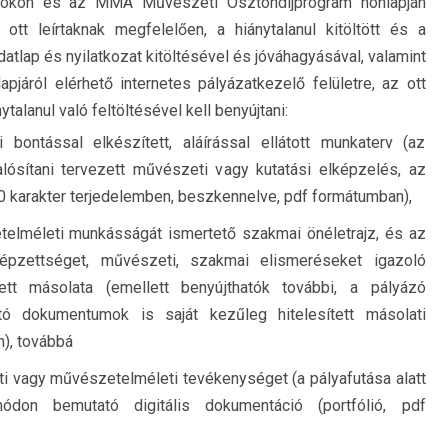
okon és az MMA Művészeti Ösztöndíjprogram honlapján
ott leírtaknak megfelelően, a hiánytalanul kitöltött és a
datlap és nyilatkozat kitöltésével és jóváhagyásával, valamint
áról elérhető internetes pályázatkezelő felületre, az ott
talanul való feltöltésével kell benyújtani:
ontással elkészített, aláírással ellátott munkaterv (az
lósítani tervezett művészeti vagy kutatási elképzelés, az
00 karakter terjedelemben, beszkennelve, pdf formátumban),
elméleti munkásságát ismertető szakmai önéletrajz, és az
képzettséget, művészeti, szakmai elismeréseket igazoló
ett másolata (emellett benyújthatók további, a pályázó
tó dokumentumok is saját kezűleg hitelesített másolati
), továbbá
eti vagy művészetelméleti tevékenységet (a pályafutása alatt
módon bemutató digitális dokumentáció (portfólió, pdf