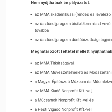
Nem nyújthatnak be pályázatot:
az MMA akadémikusai (rendes és levelező ta
az ösztöndíjprogram bírálatában részt vevő 
továbbá
az ösztöndíjprogram döntőbizottsági tagjain
Meghatározott feltétel mellett nyújthatnak
az MMA Titkárságával,
az MMA Művészetelméleti és Módszertani K
a Magyar Építészeti Múzeum és Műemlékvé
az MMA Kiadó Nonprofit Kft.-vel,
a Műcsarnok Nonprofit Kft.-vel és
a Pesti Vigadó Nonprofit Kft.-vel