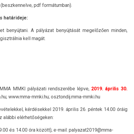
es (beszkennelve, pdf formátumban).
 határideje:
het benyújtani. A pályázat benyújtását megelőzően minden,
isztrálnia kell magát.
az MMA MMKI pályázati rendszerébe lépve,
2019. április 30.
.hu; www.mma-mmki.hu; osztondij.mma-mmki.hu
vételekkel, kérdésekkel 2019. április 26. péntek 14.00 óráig
 alábbi elérhetőségeken:
9.00 és 14.00 óra között); e-mail: palyazat2019@mma-