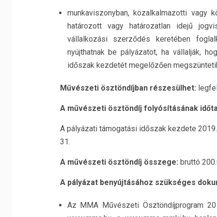
munkaviszonyban, közalkalmazotti vagy kö
határozott vagy határozatlan idejű jog
vállalkozási szerződés keretében fogla
nyújthatnak be pályázatot, ha vállalják, 
időszak kezdetét megelőzően megszünteti
Művészeti ösztöndíjban részesülhet:
legfel
A művészeti ösztöndíj folyósításának időt
A pályázati támogatási időszak kezdete 2019
31.
A művészeti ösztöndíj összege:
bruttó 200.
A pályázat benyújtásához szükséges doku
Az MMA Művészeti Ösztöndíjprogram 2019 