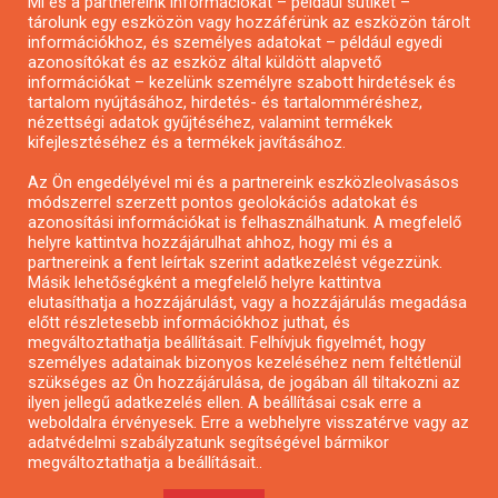
Mi és a partnereink információkat – például sütiket –
Pályázatírás civil szervezeteknek
tárolunk egy eszközön vagy hozzáférünk az eszközön tárolt
Pályázatírás önkormányzatoknak
információkhoz, és személyes adatokat – például egyedi
azonosítókat és az eszköz által küldött alapvető
Pályázatfigyelés
információkat – kezelünk személyre szabott hirdetések és
Specifikus pályázatfigyelés vagy hírlevél
tartalom nyújtásához, hirdetés- és tartalomméréshez,
nézettségi adatok gyűjtéséhez, valamint termékek
kifejlesztéséhez és a termékek javításához.
PÁLYÁZATFIGYELŐ
Az Ön engedélyével mi és a partnereink eszközleolvasásos
módszerrel szerzett pontos geolokációs adatokat és
azonosítási információkat is felhasználhatunk. A megfelelő
helyre kattintva hozzájárulhat ahhoz, hogy mi és a
Pályázatok magánszemélyeknek
partnereink a fent leírtak szerint adatkezelést végezzünk.
Pályázatok civil szervezeteknek
Másik lehetőségként a megfelelő helyre kattintva
elutasíthatja a hozzájárulást, vagy a hozzájárulás megadása
Pályázatok vállalkozásoknak
előtt részletesebb információkhoz juthat, és
Önkormányzati pályázatok
megváltoztathatja beállításait. Felhívjuk figyelmét, hogy
személyes adatainak bizonyos kezeléséhez nem feltétlenül
Mezőgazdasági pályázatok
szükséges az Ön hozzájárulása, de jogában áll tiltakozni az
Falusi turizmus pályázatok
ilyen jellegű adatkezelés ellen. A beállításai csak erre a
weboldalra érvényesek. Erre a webhelyre visszatérve vagy az
Napelem pályázatok
adatvédelmi szabályzatunk segítségével bármikor
GINOP pályázatok
megváltoztathatja a beállításait..