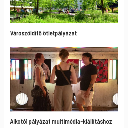
Városzöldítő ötletpályázat
Alkotói pályázat multimédia-kiállításhoz