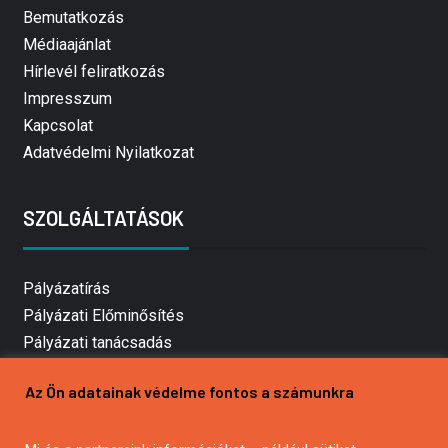
Bemutatkozás
Médiaajánlat
Hírlevél feliratkozás
Impresszum
Kapcsolat
Adatvédelmi Nyilatkozat
SZOLGÁLTATÁSOK
Pályázatírás
Pályázati Előminősítés
Pályázati tanácsadás
Pályázatírás vállalkozásoknak
Az Ön adatainak védelme fontos a számunkra
Mezőgazdasági pályázatírás
Pályázatírás magánszemélyeknek