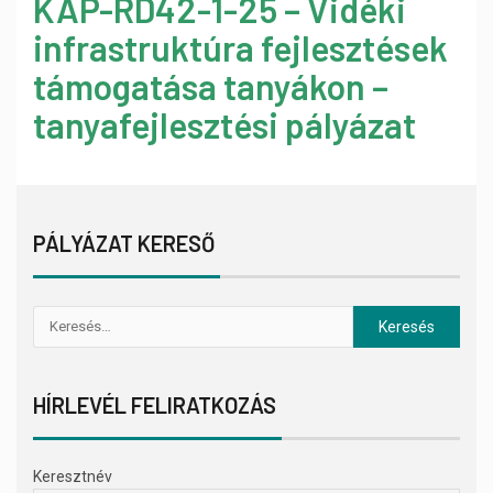
KAP-RD42-1-25 – Vidéki
infrastruktúra fejlesztések
támogatása tanyákon –
tanyafejlesztési pályázat
PÁLYÁZAT KERESŐ
HÍRLEVÉL FELIRATKOZÁS
Keresztnév