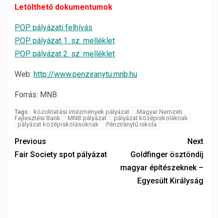
Letölthető dokumentumok
POP pályázati felhívás
POP pályázat 1. sz. melléklet
POP pályázat 2. sz. melléklet
Web:
http://www.penziranytu.mnb.hu
Forrás: MNB
közoktatási intézmények pályázat
Magyar Nemzeti
Tags:
Fejlesztési Bank
MNB pályázat
pályázat középiskoláknak
pályázat középiskolásoknak
Pénziránytű iskola
Previous
Next
Fair Society spot pályázat
Goldfinger ösztöndíj
magyar építészeknek –
Egyesült Királyság