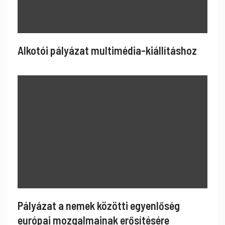
Alkotói pályázat multimédia-kiállításhoz
Pályázat a nemek közötti egyenlőség
európai mozgalmainak erősítésére