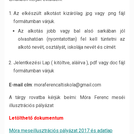
Az elkészült alkotást kizárólag .jpg vagy .png fájl
formátumban várjuk.
Az alkotás jobb vagy bal alsó sarkában jól
olvashatóan (nyomtatottan) fel kell tüntetni az
alkotó nevét, osztályát, iskolája nevét és címét.
Jelentkezési Lap ( kitöltve, aláírva ), pdf vagy doc fájl
formátumban várjuk
E-mail cím
: moraferencaltiskola@gmail.com
A tárgy rovatba kérjük beírni: Móra Ferenc meséi
illusztrációs pályázat
Letölthető dokumentum
Móra meseillusztrációs pályázat 2017 és adatlap