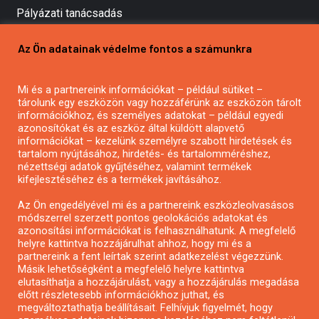
Pályázati tanácsadás
Pályázatírás vállalkozásoknak
Az Ön adatainak védelme fontos a számunkra
Mezőgazdasági pályázatírás
Pályázatírás magánszemélyeknek
Mi és a partnereink információkat – például sütiket –
Pályázatírás civil szervezeteknek
tárolunk egy eszközön vagy hozzáférünk az eszközön tárolt
Pályázatírás önkormányzatoknak
információkhoz, és személyes adatokat – például egyedi
azonosítókat és az eszköz által küldött alapvető
Pályázatfigyelés
információkat – kezelünk személyre szabott hirdetések és
Specifikus pályázatfigyelés vagy hírlevél
tartalom nyújtásához, hirdetés- és tartalomméréshez,
nézettségi adatok gyűjtéséhez, valamint termékek
kifejlesztéséhez és a termékek javításához.
PÁLYÁZATFIGYELŐ
Az Ön engedélyével mi és a partnereink eszközleolvasásos
módszerrel szerzett pontos geolokációs adatokat és
azonosítási információkat is felhasználhatunk. A megfelelő
helyre kattintva hozzájárulhat ahhoz, hogy mi és a
Pályázatok magánszemélyeknek
partnereink a fent leírtak szerint adatkezelést végezzünk.
Pályázatok civil szervezeteknek
Másik lehetőségként a megfelelő helyre kattintva
elutasíthatja a hozzájárulást, vagy a hozzájárulás megadása
Pályázatok vállalkozásoknak
előtt részletesebb információkhoz juthat, és
Önkormányzati pályázatok
megváltoztathatja beállításait. Felhívjuk figyelmét, hogy