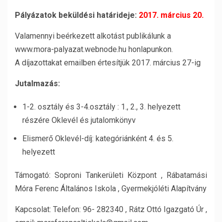
Pályázatok beküldési határideje:
2017. március 20.
Valamennyi beérkezett alkotást publikálunk a
www.mora-palyazat.webnode.hu honlapunkon.
A díjazottakat emailben értesítjük 2017. március 27-ig
Jutalmazás:
1-2. osztály és 3-4.osztály : 1., 2., 3. helyezett
részére Oklevél és jutalomkönyv
Elismerő Oklevél-díj: kategóriánként 4. és 5.
helyezett
Támogató: Soproni Tankerületi Központ , Rábatamási
Móra Ferenc Általános Iskola , Gyermekjóléti Alapítvány
Kapcsolat: Telefon: 96- 282340 , Rátz Ottó Igazgató Úr ,