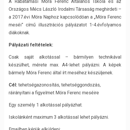
A Rábatamási Móra Ferenc Általános Iskola és az
Országos Mécs László Irodalmi Társaság meghirdeti –
a 2017.évi Móra Naphoz kapcsolódóan a „Móra Ferenc
meséi” című illusztrációs pályázatot 1-4.évfolyamos
diákoknak.
Pályázati feltételek:
Csak saját alkotással – bármilyen technikával
készülhet, mérete max. A4-lehet pályázni. A képek
bármely Móra Ferenc által írt meséhez készüljenek.
Cél:
tehetségazonosítás, tehetséggondozás,
ráirányítani a figyelmet Móra Ferenc meséire
Egy személy 1 alkotással pályázhat.
Iskolánként maximum 3 alkotással lehet pályázni.
Emailben kérjük elküldeni: