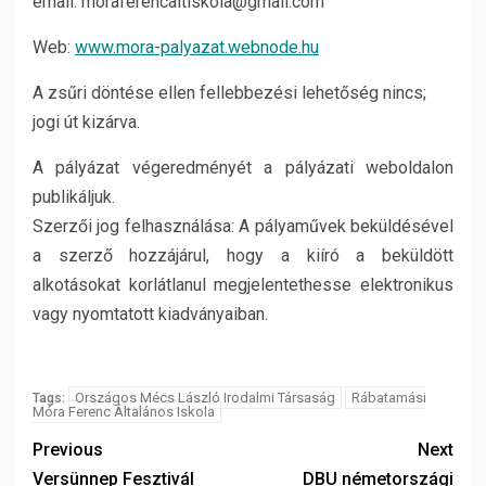
email: moraferencaltiskola@gmail.com
Web:
www.mora-palyazat.webnode.hu
A zsűri döntése ellen fellebbezési lehetőség nincs;
jogi út kizárva.
A pályázat végeredményét a pályázati weboldalon
publikáljuk.
Szerzői jog felhasználása: A pályaművek beküldésével
a szerző hozzájárul, hogy a kiíró a beküldött
alkotásokat korlátlanul megjelentethesse elektronikus
vagy nyomtatott kiadványaiban.
Országos Mécs László Irodalmi Társaság
Rábatamási
Tags:
Móra Ferenc Általános Iskola
Previous
Next
Versünnep Fesztivál
DBU németországi