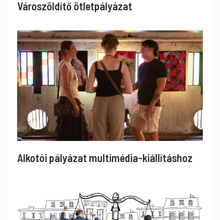
Városzöldítő ötletpályázat
Alkotói pályázat multimédia-kiállításhoz