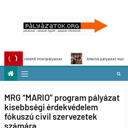
oszöldítő ötletpályázat
Alkotói pályázat multimédia-kiál
MRG “MARIO” program pályázat
kisebbségi érdekvédelem
fókuszú civil szervezetek
számára