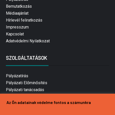
Bemutatkozás
Médiaajánlat
Hírlevél feliratkozás
Impresszum
Kapcsolat
Adatvédelmi Nyilatkozat
SZOLGÁLTATÁSOK
Pályázatírás
Pályázati Előminősítés
Pályázati tanácsadás
Pályázatírás vállalkozásoknak
Az Ön adatainak védelme fontos a számunkra
Mezőgazdasági pályázatírás
Pályázatírás magánszemélyeknek