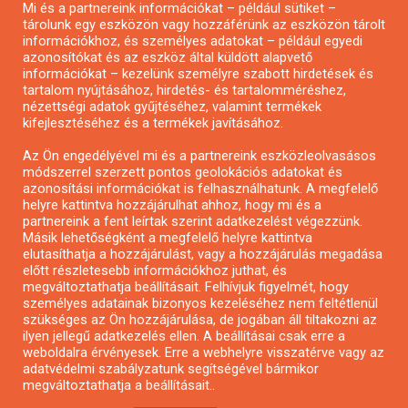
Pályázatírás civil szervezeteknek
Mi és a partnereink információkat – például sütiket –
tárolunk egy eszközön vagy hozzáférünk az eszközön tárolt
Pályázatírás önkormányzatoknak
információkhoz, és személyes adatokat – például egyedi
Pályázatfigyelés
azonosítókat és az eszköz által küldött alapvető
információkat – kezelünk személyre szabott hirdetések és
Specifikus pályázatfigyelés vagy hírlevél
tartalom nyújtásához, hirdetés- és tartalomméréshez,
nézettségi adatok gyűjtéséhez, valamint termékek
kifejlesztéséhez és a termékek javításához.
PÁLYÁZATFIGYELŐ
Az Ön engedélyével mi és a partnereink eszközleolvasásos
módszerrel szerzett pontos geolokációs adatokat és
azonosítási információkat is felhasználhatunk. A megfelelő
helyre kattintva hozzájárulhat ahhoz, hogy mi és a
Pályázatok magánszemélyeknek
partnereink a fent leírtak szerint adatkezelést végezzünk.
Pályázatok civil szervezeteknek
Másik lehetőségként a megfelelő helyre kattintva
elutasíthatja a hozzájárulást, vagy a hozzájárulás megadása
Pályázatok vállalkozásoknak
előtt részletesebb információkhoz juthat, és
Önkormányzati pályázatok
megváltoztathatja beállításait. Felhívjuk figyelmét, hogy
személyes adatainak bizonyos kezeléséhez nem feltétlenül
Mezőgazdasági pályázatok
szükséges az Ön hozzájárulása, de jogában áll tiltakozni az
Falusi turizmus pályázatok
ilyen jellegű adatkezelés ellen. A beállításai csak erre a
weboldalra érvényesek. Erre a webhelyre visszatérve vagy az
Napelem pályázatok
adatvédelmi szabályzatunk segítségével bármikor
GINOP pályázatok
megváltoztathatja a beállításait..