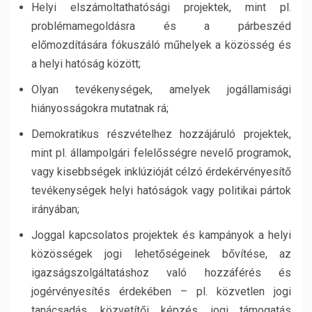
Helyi elszámoltathatósági projektek, mint pl.
problémamegoldásra és a párbeszéd
előmozdítására fókuszáló műhelyek a közösség és
a helyi hatóság között;
Olyan tevékenységek, amelyek jogállamisági
hiányosságokra mutatnak rá;
Demokratikus részvételhez hozzájáruló projektek,
mint pl. állampolgári felelősségre nevelő programok,
vagy kisebbségek inklúzióját célzó érdekérvényesítő
tevékenységek helyi hatóságok vagy politikai pártok
irányában;
Joggal kapcsolatos projektek és kampányok a helyi
közösségek jogi lehetőségeinek bővítése, az
igazságszolgáltatáshoz való hozzáférés és
jogérvényesítés érdekében – pl. közvetlen jogi
tanácsadás, közvetítői képzés, jogi támogatás