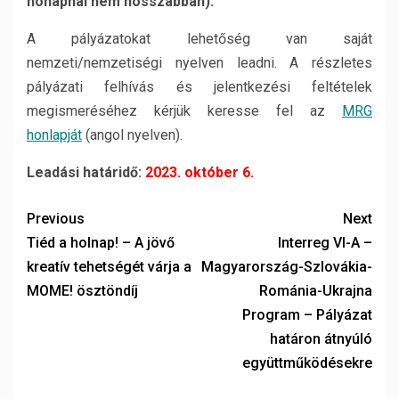
hónapnál nem hosszabban).
A pályázatokat lehetőség van saját
nemzeti/nemzetiségi nyelven leadni. A részletes
pályázati felhívás és jelentkezési feltételek
megismeréséhez kérjük keresse fel az
MRG
honlapját
(angol nyelven).
Leadási határidő:
2023. október 6.
Previous
Next
Tiéd a holnap! – A jövő
Interreg VI-A –
kreatív tehetségét várja a
Magyarország-Szlovákia-
MOME! ösztöndíj
Románia-Ukrajna
Program – Pályázat
határon átnyúló
együttműködésekre