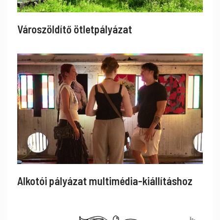
Városzöldítő ötletpályázat
Alkotói pályázat multimédia-kiállításhoz