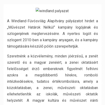
A Windland-Fúvósvilág Alapítvány pályázatot hirdet a
„Művészet Határok Nélkül” kampány logójának és
szlogenjének megtervezésére. A nyertes logót és
szlogent 2010-ben a kampány anyagain, és a kampány
támogatására készülő pólón szerepeltetjük.
Szeretnénk a közvélemény, minden jóérzésű, a zenét
szerető és a magyar zenéért, a zenei oktatásért
felelősséget érző embereknek figyelmét felhívni
azokra a megdöbbentő hírekre, romboló
intézkedésekre, tudatos értékrombolásra, amely a
közoktatásban, a zenei, művészeti oktatásban
ellehetetlenítik az iskolák, művészeti oktatók
helyzetét. A magyar kultúra és művészet iránti