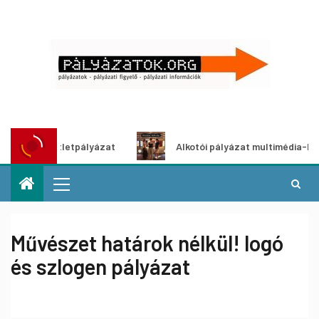
ítő ötletpályázat
Alkotói pályázat multimédia-kiállításh
Művészet határok nélkül! logó
és szlogen pályázat