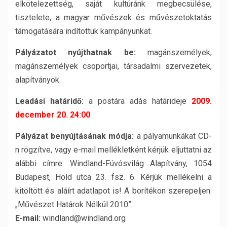
elkötelezettség, saját kultúránk megbecsülése,
tisztelete, a magyar művészek és művészetoktatás
támogatására indítottuk kampányunkat.
Pályázatot nyújthatnak be:
magánszemélyek,
magánszemélyek csoportjai, társadalmi szervezetek,
alapítványok.
Leadási határidő:
a postára adás határideje
2009.
december 20. 24:00
Pályázat benyújtásának módja:
a pályamunkákat CD-
n rögzítve, vagy e-mail mellékletként kérjük eljuttatni az
alábbi címre: Windland-Fúvósvilág Alapítvány, 1054
Budapest, Hold utca 23. fsz. 6. Kérjük mellékelni a
kitöltött és aláírt adatlapot is! A borítékon szerepeljen:
„Művészet Határok Nélkül 2010”.
E-mail:
windland@windland.org