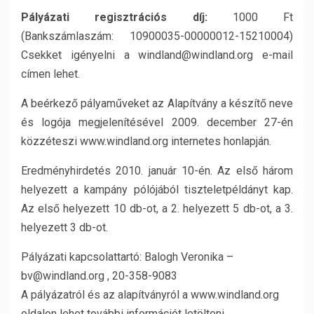
Pályázati regisztrációs díj:
1000 Ft
(Bankszámlaszám: 10900035-00000012-15210004)
Csekket igényelni a windland@windland.org e-mail
címen lehet.
A beérkező pályaműveket az Alapítvány a készítő neve
és logója megjelenítésével 2009. december 27-én
közzéteszi www.windland.org internetes honlapján.
Eredményhirdetés 2010. január 10-én. Az első három
helyezett a kampány pólójából tiszteletpéldányt kap.
Az első helyezett 10 db-ot, a 2. helyezett 5 db-ot, a 3.
helyezett 3 db-ot.
Pályázati kapcsolattartó: Balogh Veronika –
bv@windland.org , 20-358-9083
A pályázatról és az alapítványról a www.windland.org
oldalon lehet további információt letölteni.