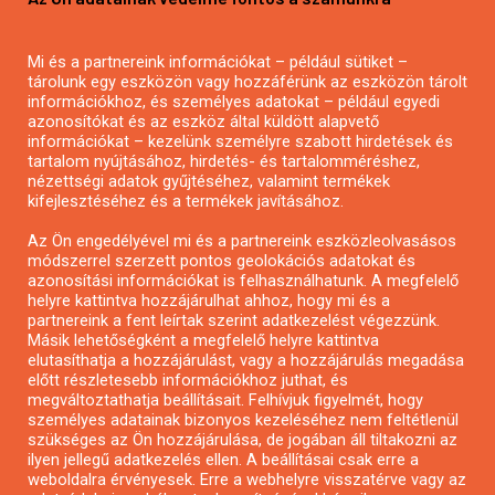
Mezőgazdasági pályázatírás
Pályázatírás magánszemélyeknek
Mi és a partnereink információkat – például sütiket –
Pályázatírás civil szervezeteknek
tárolunk egy eszközön vagy hozzáférünk az eszközön tárolt
Pályázatírás önkormányzatoknak
információkhoz, és személyes adatokat – például egyedi
azonosítókat és az eszköz által küldött alapvető
Pályázatfigyelés
információkat – kezelünk személyre szabott hirdetések és
Specifikus pályázatfigyelés vagy hírlevél
tartalom nyújtásához, hirdetés- és tartalomméréshez,
nézettségi adatok gyűjtéséhez, valamint termékek
kifejlesztéséhez és a termékek javításához.
PÁLYÁZATFIGYELŐ
Az Ön engedélyével mi és a partnereink eszközleolvasásos
módszerrel szerzett pontos geolokációs adatokat és
azonosítási információkat is felhasználhatunk. A megfelelő
helyre kattintva hozzájárulhat ahhoz, hogy mi és a
Pályázatok magánszemélyeknek
partnereink a fent leírtak szerint adatkezelést végezzünk.
Pályázatok civil szervezeteknek
Másik lehetőségként a megfelelő helyre kattintva
elutasíthatja a hozzájárulást, vagy a hozzájárulás megadása
Pályázatok vállalkozásoknak
előtt részletesebb információkhoz juthat, és
Önkormányzati pályázatok
megváltoztathatja beállításait. Felhívjuk figyelmét, hogy
személyes adatainak bizonyos kezeléséhez nem feltétlenül
Mezőgazdasági pályázatok
szükséges az Ön hozzájárulása, de jogában áll tiltakozni az
Falusi turizmus pályázatok
ilyen jellegű adatkezelés ellen. A beállításai csak erre a
weboldalra érvényesek. Erre a webhelyre visszatérve vagy az
Napelem pályázatok