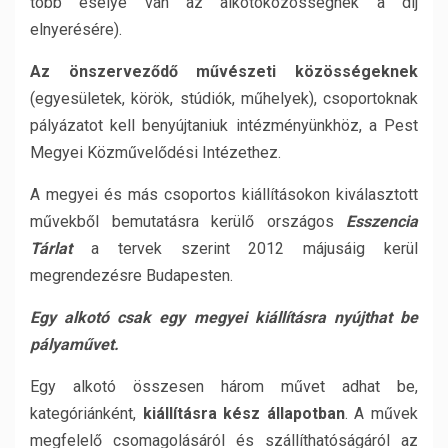
több esélye van az alkotóközösségnek a díj
elnyerésére).
Az önszerveződő művészeti közösségeknek
(egyesületek, körök, stúdiók, műhelyek), csoportoknak
pályázatot kell benyújtaniuk intézményünkhöz, a Pest
Megyei Közművelődési Intézethez.
A megyei és más csoportos kiállításokon kiválasztott
művekből bemutatásra kerülő országos
Esszencia
Tárlat
a tervek szerint 2012 májusáig kerül
megrendezésre Budapesten.
Egy alkotó csak egy megyei kiállításra nyújthat be
pályaművet.
Egy alkotó összesen három művet adhat be,
kategóriánként,
kiállításra kész állapotban
. A művek
megfelelő csomagolásáról és szállíthatóságáról az