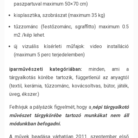
paszpartuval maximum 50×70 cm)
kisplasztika, szobrászat (maximum 35 kg)
tűzzománc (festőzománc, sgraffitto) maximum 0.5
m2 /kép lehet.
új vizuális kísérleti műfajok: video installáció
(maximum 5 perc terjedelemben)
iparművészeti kategóriában:
minden, ami a
tárgyalkotás körébe tartozik, függetlenül az anyagtól
(textil, kerámia, tűzzománc, kovácsoltvas, bútor, játék,
üveg, ékszer.)
Felhívjuk a pályázók figyelmét, hogy a
népi tárgyalkotó
művészet tárgykörébe tartozó munkákat nem áll
módunkban befogadni.
A művek beadása várhatóan 2011. szeptember első