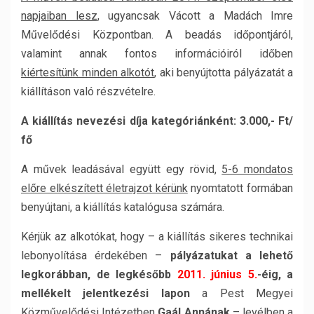
napjaiban lesz
, ugyancsak Vácott a Madách Imre
Művelődési Központban. A beadás időpontjáról,
valamint annak fontos információiról időben
kiértesítünk minden alkotót
, aki benyújtotta pályázatát a
kiállításon való részvételre.
A kiállítás nevezési díja kategóriánként: 3.000,- Ft/
fő
A művek leadásával együtt egy rövid,
5-6 mondatos
előre elkészített életrajzot kérünk
nyomtatott formában
benyújtani, a kiállítás katalógusa számára.
Kérjük az alkotókat, hogy – a kiállítás sikeres technikai
lebonyolítása érdekében –
pályázatukat a lehető
legkorábban, de legkésőbb
2011. június 5.
-éig, a
mellékelt jelentkezési lapon
a Pest Megyei
Közművelődési Intézetben
Gaál Annának
– levélben a