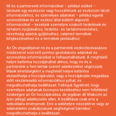
Mi és a partnereink információkat – például sütiket –
Pályázatírás civil szervezeteknek
tárolunk egy eszközön vagy hozzáférünk az eszközön tárolt
Pályázatírás önkormányzatoknak
információkhoz, és személyes adatokat – például egyedi
azonosítókat és az eszköz által küldött alapvető
Pályázatfigyelés
információkat – kezelünk személyre szabott hirdetések és
Specifikus pályázatfigyelés vagy hírlevél
tartalom nyújtásához, hirdetés- és tartalomméréshez,
nézettségi adatok gyűjtéséhez, valamint termékek
kifejlesztéséhez és a termékek javításához.
PÁLYÁZATFIGYELŐ
Az Ön engedélyével mi és a partnereink eszközleolvasásos
módszerrel szerzett pontos geolokációs adatokat és
azonosítási információkat is felhasználhatunk. A megfelelő
helyre kattintva hozzájárulhat ahhoz, hogy mi és a
Pályázatok magánszemélyeknek
partnereink a fent leírtak szerint adatkezelést végezzünk.
Pályázatok civil szervezeteknek
Másik lehetőségként a megfelelő helyre kattintva
elutasíthatja a hozzájárulást, vagy a hozzájárulás megadása
Pályázatok vállalkozásoknak
előtt részletesebb információkhoz juthat, és
Önkormányzati pályázatok
megváltoztathatja beállításait. Felhívjuk figyelmét, hogy
személyes adatainak bizonyos kezeléséhez nem feltétlenül
Mezőgazdasági pályázatok
szükséges az Ön hozzájárulása, de jogában áll tiltakozni az
Falusi turizmus pályázatok
ilyen jellegű adatkezelés ellen. A beállításai csak erre a
weboldalra érvényesek. Erre a webhelyre visszatérve vagy az
Napelem pályázatok
adatvédelmi szabályzatunk segítségével bármikor
GINOP pályázatok
megváltoztathatja a beállításait..