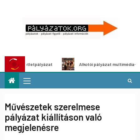
ítő ötletpályázat
Alkotói pályázat multimédia-kiállításho
Művészetek szerelmese
pályázat kiállításon való
megjelenésre