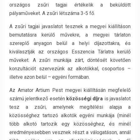
országos zsűri tagjai értékelik a beküldött
pályaműveket. A zsűri létszáma 3-5 fő.
A zsűri tagjai javaslatot tesznek a megyei kiállításon
bemutatásra kerülő művekre, a megyei tárlaton
szereplő anyagon belül a helyi díjazottakra, és
kiválasztják az országos Esszencia Tárlatra kerülő
műveket. A zsűri munkája zárt, döntését követően
konzultációt szervezünk az alkotókkal, csoportos –
illetve azon belül – egyéni formában.
Az Amator Artium Pest megyei kiállításán megfelelő
számú jelentkező esetén
közösségi díjra
is javaslatot
tesz a zsűri, amelynek megítélési alapja a
közösséghez tartozó alkotók egyéni munkája (minél
több alkotó tartozik egy közösséghez, és minél
eredményesebben vesznek részt a válogatáson, annál