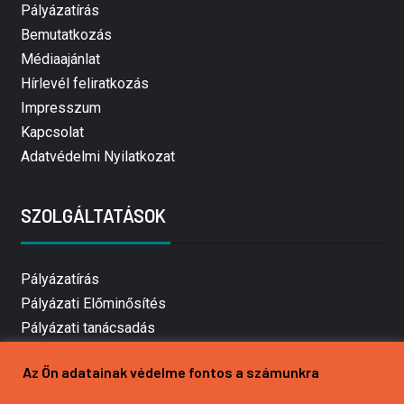
Pályázatírás
Bemutatkozás
Médiaajánlat
Hírlevél feliratkozás
Impresszum
Kapcsolat
Adatvédelmi Nyilatkozat
SZOLGÁLTATÁSOK
Pályázatírás
Pályázati Előminősítés
Pályázati tanácsadás
Pályázatírás vállalkozásoknak
Az Ön adatainak védelme fontos a számunkra
Mezőgazdasági pályázatírás
Pályázatírás magánszemélyeknek