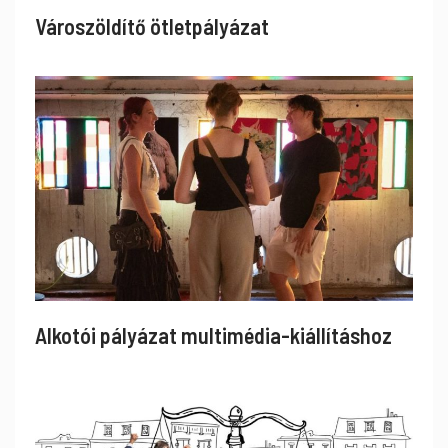
Városzöldítő ötletpályázat
Alkotói pályázat multimédia-kiállításhoz