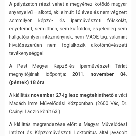
A pályázaton részt vehet a megyéhez kötődő magyar
anyanyelvű – alkotó, aki elmúlt 16 éves és nem végzett
semmilyen képző- és iparművészeti főiskolát,
egyetemet, sem itthon, sem külföldön, és jelenleg sem
hallgatója ilyen intézménynek, nem MAOE tag, valamint
hivatásszerűen nem foglalkozik alkotóművészeti
tevékenységgel.
A Pest Megyei Képző-és Iparművészeti Tárlat
megnyitójának időpontja
: 2011. november 04.
(péntek) 18 óra
A kiállítás
november 27-ig lesz megtekinthető
a váci
Madách Imre Művelődési Központban. (2600 Vác, Dr.
Csányi László körút 63.)
A kiállítás megrendezése előtt a Magyar Művelődési
Intézet és Képzőművészeti Lektorátus által javasolt