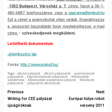
1052 Budapest, Városház u. 7.
címre, faxon a 06-1-
485-6887 telefonszámra, vagy a
gaal.anna@pmkult.hu
Ezt a címet a spamrobotok ellen védjük. Engedélyezze
a Javascript használatát, hogy megtekinthesse. e-mail
címre
–
szíveskedjenek megküldeni.
Letölthető dokumentum
Jelentkezési lap
Forrás:
http://www.pmkult.hu/
alkotói pályázat
alkotói pályázatok
iparművészeti
Tags:
pályázatok
képzőművészeti pályázatok
Művészetek
szerelmese
Művészetek szerelmese pályázat
Művészeti
pályázatok
pályázatok alkotóknak
Previous
Next
Writing for CEE pályázat
Európai hülye robot
újságíróknak
verseny 2011