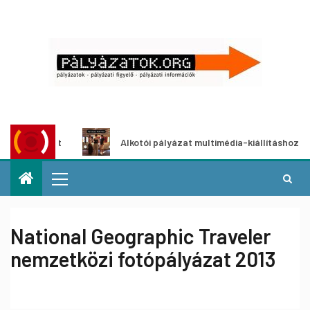
lyázat
Alkotói pályázat multimédia-kiállításhoz
National Geographic Traveler
nemzetközi fotópályázat 2013