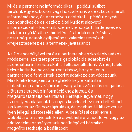
Mi és a partnereink információkat – például sütiket –
Pályázatírás civil szervezeteknek
tárolunk egy eszközön vagy hozzáférünk az eszközön tárolt
Pályázatírás önkormányzatoknak
információkhoz, és személyes adatokat – például egyedi
azonosítókat és az eszköz által küldött alapvető
Pályázatfigyelés
információkat – kezelünk személyre szabott hirdetések és
Specifikus pályázatfigyelés vagy hírlevél
tartalom nyújtásához, hirdetés- és tartalomméréshez,
nézettségi adatok gyűjtéséhez, valamint termékek
kifejlesztéséhez és a termékek javításához.
PÁLYÁZATFIGYELŐ
Az Ön engedélyével mi és a partnereink eszközleolvasásos
módszerrel szerzett pontos geolokációs adatokat és
azonosítási információkat is felhasználhatunk. A megfelelő
helyre kattintva hozzájárulhat ahhoz, hogy mi és a
Pályázatok magánszemélyeknek
partnereink a fent leírtak szerint adatkezelést végezzünk.
Pályázatok civil szervezeteknek
Másik lehetőségként a megfelelő helyre kattintva
elutasíthatja a hozzájárulást, vagy a hozzájárulás megadása
Pályázatok vállalkozásoknak
előtt részletesebb információkhoz juthat, és
Önkormányzati pályázatok
megváltoztathatja beállításait. Felhívjuk figyelmét, hogy
személyes adatainak bizonyos kezeléséhez nem feltétlenül
Mezőgazdasági pályázatok
szükséges az Ön hozzájárulása, de jogában áll tiltakozni az
Falusi turizmus pályázatok
ilyen jellegű adatkezelés ellen. A beállításai csak erre a
weboldalra érvényesek. Erre a webhelyre visszatérve vagy az
Napelem pályázatok
adatvédelmi szabályzatunk segítségével bármikor
GINOP pályázatok
megváltoztathatja a beállításait..