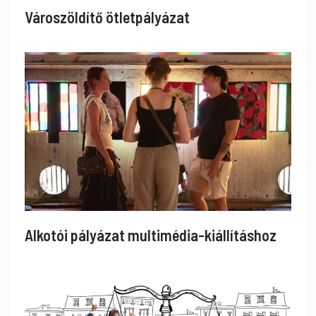
Városzöldítő ötletpályázat
Alkotói pályázat multimédia-kiállításhoz