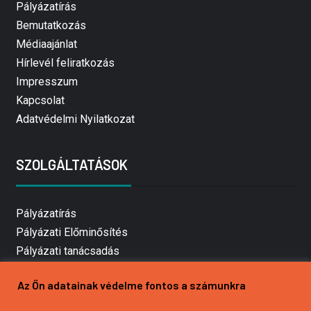
Pályázatírás
Bemutatkozás
Médiaajánlat
Hírlevél feliratkozás
Impresszum
Kapcsolat
Adatvédelmi Nyilatkozat
SZOLGÁLTATÁSOK
Pályázatírás
Pályázati Előminősítés
Pályázati tanácsadás
Pályázatírás vállalkozásoknak
Az Ön adatainak védelme fontos a számunkra
Mezőgazdasági pályázatírás
Pályázatírás magánszemélyeknek