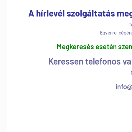
A hírlevél szolgáltatás m
T
Egyénre, cégére
Megkeresés esetén szemé
Keressen telefonos va
info