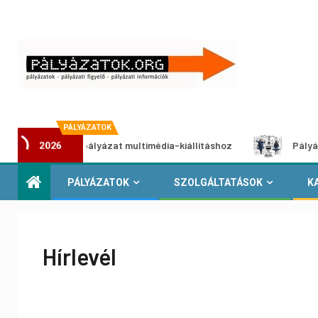
PÁLYÁZATOK
Alkotói pályázat multimédia-kiállításhoz
Pályázat a nem
2026
PÁLYÁZATOK
SZOLGÁLTATÁSOK
K
Hírlevél