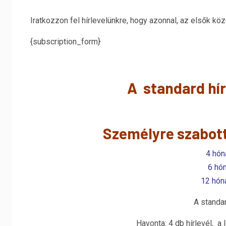
Iratkozzon fel hírlevelünkre, hogy azonnal, az elsők közö
{subscription_form}
A standard hír
Személyre szabott 
4 hón
6 hón
12 hón
A standar
Havonta: 4 db hírlevél, a