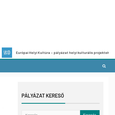
Európai Helyi Kultúra – pályázat helyi kulturális projektek fejlesztésére
PÁLYÁZAT KERESŐ