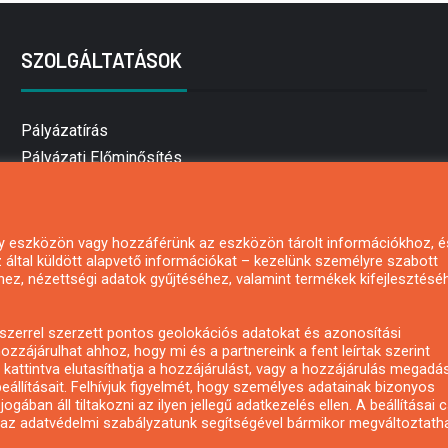
SZOLGÁLTATÁSOK
Pályázatírás
Pályázati Előminősítés
Pályázati tanácsadás
Pályázatírás vállalkozásoknak
Mezőgazdasági pályázatírás
 egy eszközön vagy hozzáférünk az eszközön tárolt információkhoz, é
által küldött alapvető információkat – kezelünk személyre szabott
Pályázatírás magánszemélyeknek
hez, nézettségi adatok gyűjtéséhez, valamint termékek kifejlesztésé
Pályázatírás civil szervezeteknek
Pályázatírás önkormányzatoknak
zerrel szerzett pontos geolokációs adatokat és azonosítási
Pályázatfigyelés
ozzájárulhat ahhoz, hogy mi és a partnereink a fent leírtak szerint
kattintva elutasíthatja a hozzájárulást, vagy a hozzájárulás megadá
Specifikus pályázatfigyelés vagy hírlevél
eállításait. Felhívjuk figyelmét, hogy személyes adatainak bizonyos
ában áll tiltakozni az ilyen jellegű adatkezelés ellen. A beállításai 
y az adatvédelmi szabályzatunk segítségével bármikor megváltoztatha
Copyright © All rights reserved.