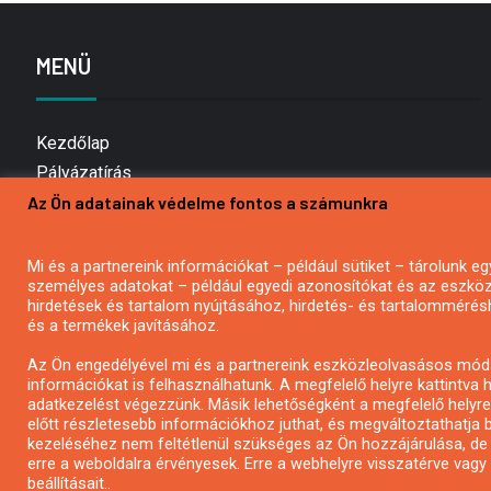
MENÜ
Kezdőlap
Pályázatírás
Az Ön adatainak védelme fontos a számunkra
Bemutatkozás
Médiaajánlat
Hírlevél feliratkozás
Mi és a partnereink információkat – például sütiket – tárolunk
személyes adatokat – például egyedi azonosítókat és az eszköz 
Impresszum
hirdetések és tartalom nyújtásához, hirdetés- és tartalommérés
Kapcsolat
és a termékek javításához.
Adatvédelmi Nyilatkozat
Az Ön engedélyével mi és a partnereink eszközleolvasásos móds
információkat is felhasználhatunk. A megfelelő helyre kattintva h
adatkezelést végezzünk. Másik lehetőségként a megfelelő helyre 
előtt részletesebb információkhoz juthat, és megváltoztathatja b
kezeléséhez nem feltétlenül szükséges az Ön hozzájárulása, de jog
erre a weboldalra érvényesek. Erre a webhelyre visszatérve vag
beállításait..