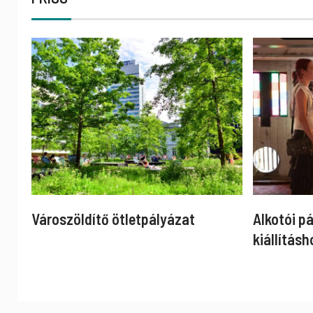
Városzöldítő ötletpályázat
Alkotói p
kiállításh