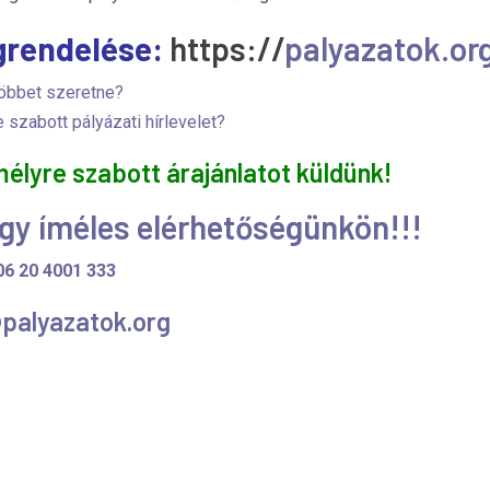
egrendelése:
https://
palyazatok.or
öbbet szeretne?
 szabott pályázati hírlevelet?
lyre szabott árajánlatot küldünk!
gy íméles elérhetőségünkön!!!
06 20 4001 333
@palyazatok.org