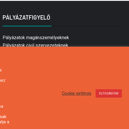
PÁLYÁZATFIGYELŐ
Pályázatok magánszemélyeknek
Pályázatok civil szervezeteknek
Pályázatok vállalkozásoknak
Önkormányzati pályázatok
Mezőgazdasági pályázatok
s
Falusi turizmus pályázatok
hez
Napelem pályázatok
GINOP pályázatok
Cookie settings
ELFOGADOM
sa
csak
tja a