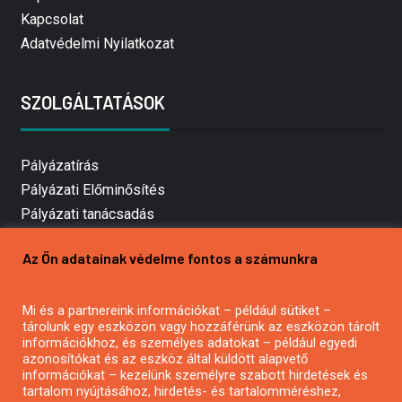
Kapcsolat
Adatvédelmi Nyilatkozat
SZOLGÁLTATÁSOK
Pályázatírás
Pályázati Előminősítés
Pályázati tanácsadás
Pályázatírás vállalkozásoknak
Az Ön adatainak védelme fontos a számunkra
Mezőgazdasági pályázatírás
Pályázatírás magánszemélyeknek
Mi és a partnereink információkat – például sütiket –
Pályázatírás civil szervezeteknek
tárolunk egy eszközön vagy hozzáférünk az eszközön tárolt
Pályázatírás önkormányzatoknak
információkhoz, és személyes adatokat – például egyedi
azonosítókat és az eszköz által küldött alapvető
Pályázatfigyelés
információkat – kezelünk személyre szabott hirdetések és
Specifikus pályázatfigyelés vagy hírlevél
tartalom nyújtásához, hirdetés- és tartalomméréshez,