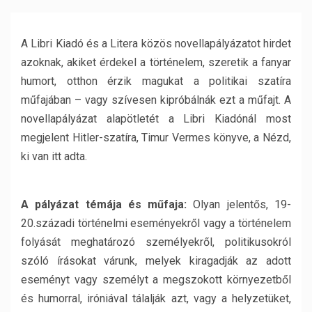
A Libri Kiadó és a Litera közös novellapályázatot hirdet
azoknak, akiket érdekel a történelem, szeretik a fanyar
humort, otthon érzik magukat a politikai szatíra
műfajában – vagy szívesen kipróbálnák ezt a műfajt. A
novellapályázat alapötletét a Libri Kiadónál most
megjelent Hitler-szatíra, Timur Vermes könyve, a Nézd,
ki van itt adta.
A pályázat témája és műfaja:
Olyan jelentős, 19-
20.századi történelmi eseményekről vagy a történelem
folyását meghatározó személyekről, politikusokról
szóló írásokat várunk, melyek kiragadják az adott
eseményt vagy személyt a megszokott környezetből
és humorral, iróniával tálalják azt, vagy a helyzetüket,