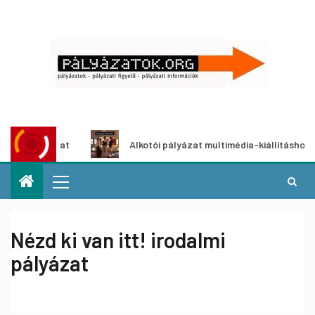
ályázat
Alkotói pályázat multimédia-kiállításhoz
Nézd ki van itt! irodalmi
pályázat