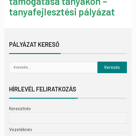
támogatása tanyákon –
tanyafejlesztési pályázat
PÁLYÁZAT KERESŐ
HÍRLEVÉL FELIRATKOZÁS
Keresztnév
Vezetéknév