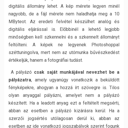
digitális állomány lehet. A kép mérete legyen minél
nagyobb, de a fájl mérete nem haladhatja meg a 10
MByteot. Az eredeti felvétel készülhet analóg és
digitális eljárással is. Előbbinél a lehető legjobb
minőségben kell szkennelni és a szkennelt állományt
feltölteni. A képek ne legyenek Photoshoppal
széttuningolva, mert nem az utómunka bűvészkedést
értékeljük, hanem a fotográfiai tudást.
A pályázó
csak saját munkájával nevezhet be a
pályázatra
, amely ugyanúgy vonatkozik a beküldött
fényképekre, ahogyan a hozzá írt szövegre is. Tilos
olyan anyaggal pályázni, amelyet nem a pályázó
készített. Ha a leadott anyag ezt a feltételt megsérti,
abban az esetben a pályázó kizárásra kerül. Ha a
szerzői jogsértés utólagosan derül ki, abban az
esetben az ide vonatkozó jogszabályok szerint fogunk