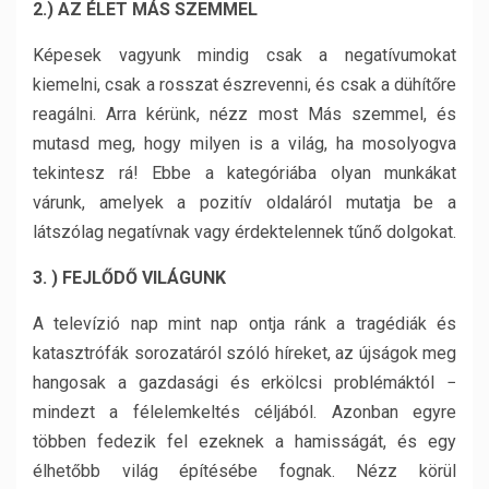
2.) AZ ÉLET MÁS SZEMMEL
Képesek vagyunk mindig csak a negatívumokat
kiemelni, csak a rosszat észrevenni, és csak a dühítőre
reagálni. Arra kérünk, nézz most Más szemmel, és
mutasd meg, hogy milyen is a világ, ha mosolyogva
tekintesz rá! Ebbe a kategóriába olyan munkákat
várunk, amelyek a pozitív oldaláról mutatja be a
látszólag negatívnak vagy érdektelennek tűnő dolgokat.
3. ) FEJLŐDŐ VILÁGUNK
A televízió nap mint nap ontja ránk a tragédiák és
katasztrófák sorozatáról szóló híreket, az újságok meg
hangosak a gazdasági és erkölcsi problémáktól −
mindezt a félelemkeltés céljából. Azonban egyre
többen fedezik fel ezeknek a hamisságát, és egy
élhetőbb világ építésébe fognak. Nézz körül