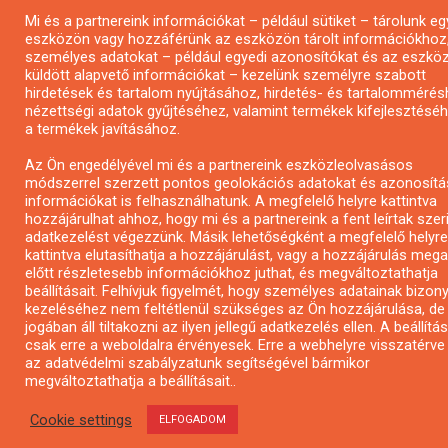
Mi és a partnereink információkat – például sütiket – tárolunk eg
eszközön vagy hozzáférünk az eszközön tárolt információkhoz
személyes adatokat – például egyedi azonosítókat és az eszköz 
küldött alapvető információkat – kezelünk személyre szabott
hirdetések és tartalom nyújtásához, hirdetés- és tartalommérés
nézettségi adatok gyűjtéséhez, valamint termékek kifejlesztésé
a termékek javításához.
Az Ön engedélyével mi és a partnereink eszközleolvasásos
módszerrel szerzett pontos geolokációs adatokat és azonosítá
információkat is felhasználhatunk. A megfelelő helyre kattintva
hozzájárulhat ahhoz, hogy mi és a partnereink a fent leírtak szer
adatkezelést végezzünk. Másik lehetőségként a megfelelő helyre
kattintva elutasíthatja a hozzájárulást, vagy a hozzájárulás meg
előtt részletesebb információkhoz juthat, és megváltoztathatja
beállításait. Felhívjuk figyelmét, hogy személyes adatainak bizon
kezeléséhez nem feltétlenül szükséges az Ön hozzájárulása, de
jogában áll tiltakozni az ilyen jellegű adatkezelés ellen. A beállítás
csak erre a weboldalra érvényesek. Erre a webhelyre visszatérve
az adatvédelmi szabályzatunk segítségével bármikor
megváltoztathatja a beállításait..
Cookie settings
ELFOGADOM