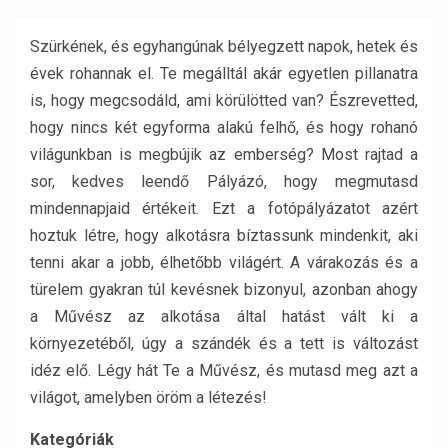
Szürkének, és egyhangúnak bélyegzett napok, hetek és
évek rohannak el. Te megálltál akár egyetlen pillanatra
is, hogy megcsodáld, ami körülötted van? Észrevetted,
hogy nincs két egyforma alakú felhő, és hogy rohanó
világunkban is megbújik az emberség? Most rajtad a
sor, kedves leendő Pályázó, hogy megmutasd
mindennapjaid értékeit. Ezt a fotópályázatot azért
hoztuk létre, hogy alkotásra bíztassunk mindenkit, aki
tenni akar a jobb, élhetőbb világért. A várakozás és a
türelem gyakran túl kevésnek bizonyul, azonban ahogy
a Művész az alkotása által hatást vált ki a
környezetéből, úgy a szándék és a tett is változást
idéz elő. Légy hát Te a Művész, és mutasd meg azt a
világot, amelyben öröm a létezés!
Kategóriák