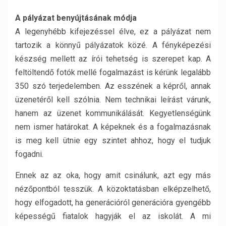
A pályázat benyújtásának módja
A legenyhébb kifejezéssel élve, ez a pályázat nem
tartozik a könnyű pályázatok közé. A fényképezési
készség mellett az írói tehetség is szerepet kap. A
feltöltendő fotók mellé fogalmazást is kérünk legalább
350 szó terjedelemben. Az esszének a képről, annak
üzenetéről kell szólnia. Nem technikai leírást várunk,
hanem az üzenet kommunikálását. Kegyetlenségünk
nem ismer határokat. A képeknek és a fogalmazásnak
is meg kell ütnie egy szintet ahhoz, hogy el tudjuk
fogadni.
Ennek az az oka, hogy amit csinálunk, azt egy más
nézőpontból tesszük. A közoktatásban elképzelhető,
hogy elfogadott, ha generációról generációra gyengébb
képességű fiatalok hagyják el az iskolát. A mi