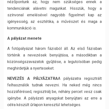
nézőpontunk az, hogy nem szükséges ennek a
tendenciának alávetni magunkat. Hisszük, hogy a
színvonal emelésével nagyobb figyelmet kap az
igényesség, az esztétika, a művészet és maga a
kommunikáció is.
A pályázat menete
A fotópályázat három fázisból áll. Az első fázisban
történik a nevezések benyújtása, a másodikban a
közönségszavazatok gyűjtése, a legutolsóban pedig
meghirdetjük a nyerteseket.
NEVEZÉS A PÁLYÁZATRA
A pályázatra regisztrált
felhasználók tudnak nevezni. Ha neked még nincs
hozzáférésed, regisztrálj be, néhány percet vesz csak
igénybe. A pályázati anyagokat benyújtani az erre a
célra készült űrlapon keresztül lehetséges.