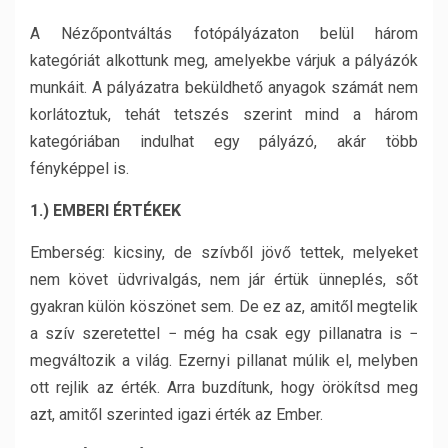
A Nézőpontváltás fotópályázaton belül három
kategóriát alkottunk meg, amelyekbe várjuk a pályázók
munkáit. A pályázatra beküldhető anyagok számát nem
korlátoztuk, tehát tetszés szerint mind a három
kategóriában indulhat egy pályázó, akár több
fényképpel is.
1.) EMBERI ÉRTÉKEK
Emberség: kicsiny, de szívből jövő tettek, melyeket
nem követ üdvrivalgás, nem jár értük ünneplés, sőt
gyakran külön köszönet sem. De ez az, amitől megtelik
a szív szeretettel − még ha csak egy pillanatra is −
megváltozik a világ. Ezernyi pillanat múlik el, melyben
ott rejlik az érték. Arra buzdítunk, hogy örökítsd meg
azt, amitől szerinted igazi érték az Ember.