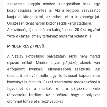
szavazatai alapján minden kategóriában lesz egy
közönségdíjas nyertes is. Aki a legtöbb szavazatot
kapja a látogatóktól, az viheti el a közönségdíjat.
Összesen tehát három közönségdíj kerül átadásra.
A közönségdíj mindhárom kategóriában
20 óra egyéni
fotó oktatás
, amely tartalmaz műtermi oktatást is.
MINDEN RÉSZTVEVŐ
A Szalay Fotóstúdió pályázatain senki nem marad
díjazás nélkül. Minden olyan pályázó, akinek van
elfogadott munkája, elismerésben részesül. Az
elismerő oklevél mellé egy fotózással kapcsolatos
kiadványt is átadunk. Ezzel szeretnénk megköszönni a
figyelmet és a munkát, amit a pályázaton való
részvételre fordított. Az a célunk, hogy a pályázat
örömmel töltse el a résztvevőket.