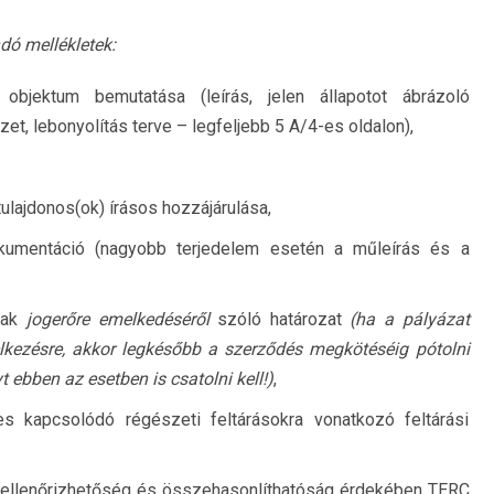
dó mellékletek:
 objektum bemutatása (leírás, jelen állapotot ábrázoló
et, lebonyolítás terve – legfeljebb 5 A/4-es oldalon),
ulajdonos(ok) írásos hozzájárulása,
dokumentáció (nagyobb terjedelem esetén a műleírás és a
nnak
jogerőre emelkedéséről
szóló határozat
(ha a pályázat
lkezésre, akkor legkésőbb a szerződés megkötéséig pótolni
ebben az esetben is csatolni kell!)
,
s kapcsolódó régészeti feltárásokra vonatkozó feltárási
 ellenőrizhetőség és összehasonlíthatóság érdekében TERC