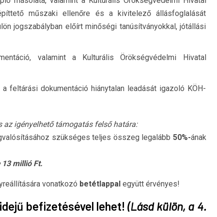
pló másolata, valamint a Kulturális Örökségvédelmi Hivatal
építtető műszaki ellenőre és a kivitelező állásfoglalását
lön jogszabályban előírt minőségi tanúsítványokkal, jótállási
mentáció, valamint a Kulturális Örökségvédelmi Hivatal
s a feltárási dokumentáció hiánytalan leadását igazoló KÖH-
és az igényelhető támogatás felső határa:
egvalósításához szükséges teljes összeg legalább
50%-
ának
e
13 millió Ft.
yreállítására vonatkozó
betétlappal
együtt érvényes!
idejű befizetésével lehet!
(Lásd külön, a 4.