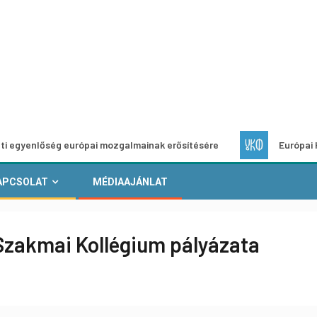
g európai mozgalmainak erősítésére
Európai Helyi Kultúra 
APCSOLAT
MÉDIAAJÁNLAT
Szakmai Kollégium pályázata