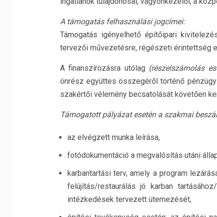
ingatlanok tulajdonosai, vagyonkezelői, a közp
A támogatás felhasználási jogcímei:
Támogatás igényelhető építőipari kivitelezés
tervezői művezetésre, régészeti érintettség e
A finanszírozásra utólag
(részelszámolás e
önrész együttes összegéről történő pénzügy
szakértői vélemény becsatolását követően ker
Támogatott pályázat esetén a szakmai beszám
az elvégzett munka leírása,
fotódokumentáció a megvalósítás utáni állap
karbantartási terv, amely a program lezárá
felújítás/restaurálás jó karban tartásáh
intézkedések tervezett ütemezését,