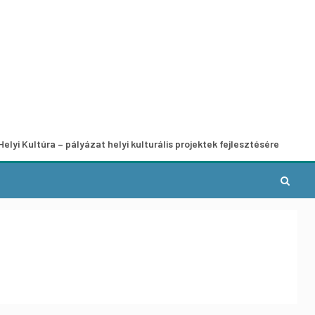
– pályázat helyi kulturális projektek fejlesztésére
A munka