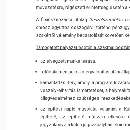
művezetésre, régészeti érintettség esetén a k
A finanszírozásra utólag
(részelszámolás e
önrész együttes összegéről történő pénzügy
szakértői vélemény becsatolását követően ker
Támogatott pályázat esetén a szakmai beszámo
az elvégzett munka leírása,
fotódokumentáció a megvalósítás utáni állap
karbantartási terv, amely a program lezárá
veszély-elhárítás ismertetését, a helyreáll
állagvédelméhez szükséges intézkedéseket,
az építési napló másolata, valamint a Kul
építtető, az építtető műszaki ellenőre é
jegyzőkönyv, a külön jogszabályban előírt min