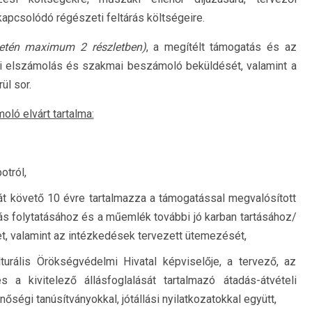
apcsolódó régészeti feltárás költségeire.
setén maximum 2 részletben)
, a megítélt támogatás és az
i elszámolás és szakmai beszámoló beküldését, valamint a
ül sor.
ló elvárt tartalma:
otról,
sát követő 10 évre tartalmazza a támogatással megvalósított
ítás folytatásához és a műemlék további jó karban tartásához/
 valamint az intézkedések tervezett ütemezését,
turális Örökségvédelmi Hivatal képviselője, a tervező, az
s a kivitelező állásfoglalását tartalmazó átadás-átvételi
őségi tanúsítványokkal, jótállási nyilatkozatokkal együtt,