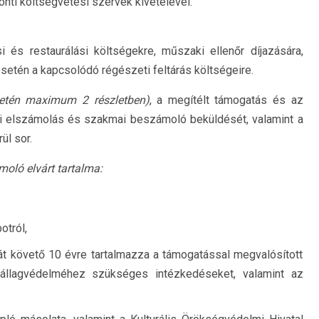
onti költségvetési szervek kivételével.
i és restaurálási költségekre, műszaki ellenőr díjazására,
setén a kapcsolódó régészeti feltárás költségeire.
setén maximum 2 részletben)
, a megítélt támogatás és az
i elszámolás és szakmai beszámoló beküldését, valamint a
ül sor.
oló elvárt tartalma:
otról,
sát követő 10 évre tartalmazza a támogatással megvalósított
oz/állagvédelméhez szükséges intézkedéseket, valamint az