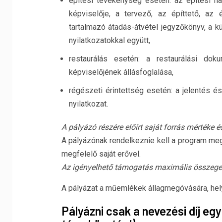
építési tevékenység esetén: az építési na
képviselője, a tervező, az építtető, az 
tartalmazó átadás-átvétel jegyzőkönyv, a kü
nyilatkozatokkal együtt,
restaurálás esetén: a restaurálási doku
képviselőjének állásfoglalása,
régészeti érintettség esetén: a jelentés é
nyilatkozat.
A pályázó részére előírt saját forrás mértéke 
A pályázónak rendelkeznie kell a program m
megfelelő saját erővel.
Az igényelhető támogatás maximális összeg
A pályázat a műemlékek állagmegóvására, hel
Pályázni csak a nevezési díj egy