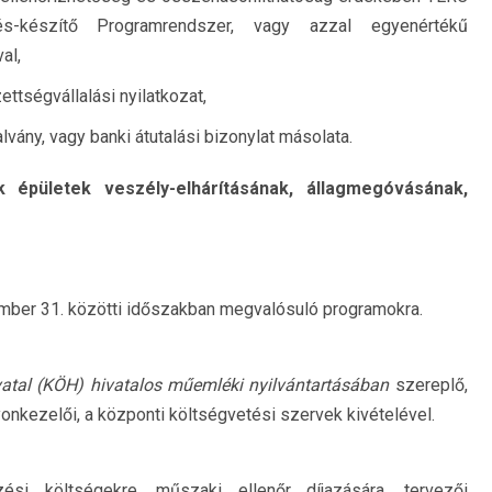
tés-készítő Programrendszer, vagy azzal egyenértékű
al,
ttségvállalási nyilatkozat,
lvány, vagy banki átutalási bizonylat másolata.
 épületek veszély-elhárításának,
állagmegóvásának,
cember 31. közötti időszakban megvalósuló programokra.
vatal (KÖH) hivatalos műemléki
nyilvántartásában
szereplő,
yonkezelői, a központi költségvetési szervek kivételével.
zési költségekre, műszaki ellenőr díjazására, tervezői