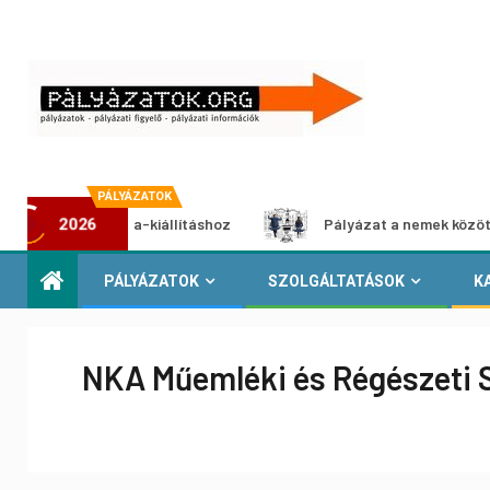
PÁLYÁZATOK
timédia-kiállításhoz
Pályázat a nemek közötti egyenlősé
2026
PÁLYÁZATOK
SZOLGÁLTATÁSOK
K
NKA Műemléki és Régészeti 