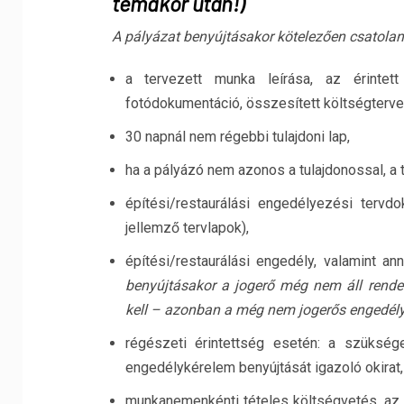
témakör után!)
A pályázat benyújtásakor kötelezően csatolan
a tervezett munka leírása, az érintett
fotódokumentáció, összesített költségtervez
30 napnál nem régebbi tulajdoni lap,
ha a pályázó nem azonos a tulajdonossal, a t
építési/restaurálási engedélyezési terv
jellemző tervlapok),
építési/restaurálási engedély, valamint a
benyújtásakor a jogerő még nem áll rende
kell – azonban a még nem jogerős engedélyt 
régészeti érintettség esetén: a szüksége
engedélykérelem benyújtását igazoló okirat,
munkanemenkénti tételes költségvetés, az