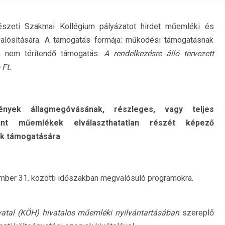
zeti Szakmai Kollégium pályázatot hirdet műemléki és
alósítására. A támogatás formája: működési támogatásnak
 nem térítendő támogatás.
A rendelkezésre álló tervezett
 Ft.
ek állagmegóvásának, részleges, vagy teljes
lamint műemlékek elválaszthatatlan részét
képező
ak támogatására
cember 31. közötti időszakban megvalósuló programokra.
vatal (KÖH) hivatalos műemléki
nyilvántartásában
szereplő