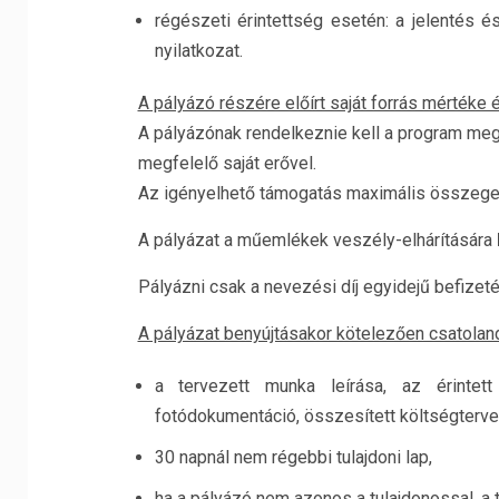
régészeti érintettség esetén: a jelentés é
nyilatkozat.
A pályázó részére előírt saját forrás mértéke 
A pályázónak rendelkeznie kell a program me
megfelelő saját erővel.
Az igényelhető támogatás maximális összeg
A pályázat a műemlékek veszély-elhárítására
Pályázni csak a nevezési díj egyidejű befizetés
A pályázat benyújtásakor kötelezően csatolan
a tervezett munka leírása, az érintett
fotódokumentáció, összesített költségtervez
30 napnál nem régebbi tulajdoni lap,
ha a pályázó nem azonos a tulajdonossal, a t