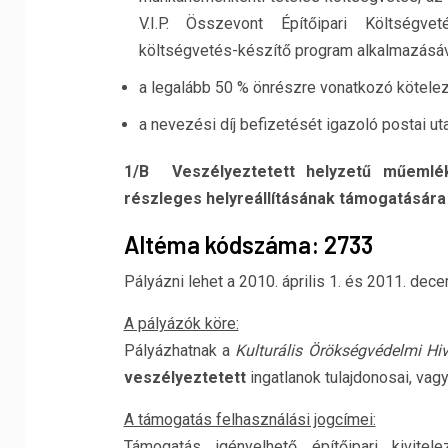
V.I.P. Összevont Építőipari Költségve
költségvetés-készítő program alkalmazásáv
a legalább 50 % önrészre vonatkozó köteleze
a nevezési díj befizetését igazoló postai uta
1/B Veszélyeztetett helyzetű műemlék
részleges helyreállításának támogatására
Altéma kódszáma: 2733
Pályázni lehet a 2010. április 1. és 2011. de
A pályázók köre:
Pályázhatnak a
Kulturális Örökségvédelmi Hi
veszélyeztetett
ingatlanok tulajdonosai, vag
A támogatás felhasználási jogcímei:
Támogatás igényelhető építőipari kivitele