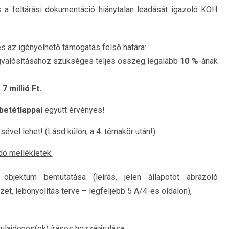
s a feltárási dokumentáció hiánytalan leadását igazoló KÖH
és az igényelhető támogatás felső határa:
gvalósításához szükséges teljes összeg legalább
10 %
-ának
e
7 millió Ft.
betétlappal
együtt érvényes!
ével lehet! (Lásd külön, a 4. témakör után!)
dó mellékletek:
 objektum bemutatása (leírás, jelen állapotot ábrázoló
et, lebonyolítás terve – legfeljebb 5 A/4-es oldalon),
ulajdonos(ok) írásos hozzájárulása,