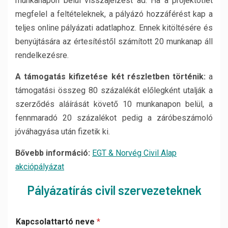
munkanapon belül visszajelzést ad. Ha a projektötlet
megfelel a feltételeknek, a pályázó hozzáférést kap a
teljes online pályázati adatlaphoz. Ennek kitöltésére és
benyújtására az értesítéstől számított 20 munkanap áll
rendelkezésre.
A támogatás kifizetése két részletben történik:
a
támogatási összeg 80 százalékát előlegként utalják a
szerződés aláírását követő 10 munkanapon belül, a
fennmaradó 20 százalékot pedig a záróbeszámoló
jóváhagyása után fizetik ki.
Bővebb információ:
EGT & Norvég Civil Alap
akciópályázat
Pályázatírás civil szervezeteknek
Kapcsolattartó neve
*