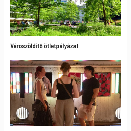
Városzöldítő ötletpályázat