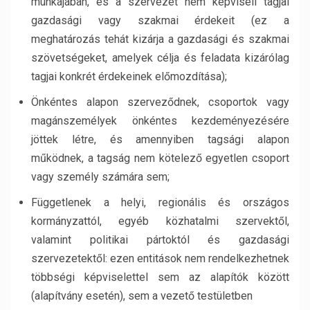
munkájában, és a szervezet nem képviseli tagjai
gazdasági vagy szakmai érdekeit (ez a
meghatározás tehát kizárja a gazdasági és szakmai
szövetségeket, amelyek célja és feladata kizárólag
tagjai konkrét érdekeinek előmozdítása);
Önkéntes alapon szerveződnek, csoportok vagy
magánszemélyek önkéntes kezdeményezésére
jöttek létre, és amennyiben tagsági alapon
működnek, a tagság nem kötelező egyetlen csoport
vagy személy számára sem;
Függetlenek a helyi, regionális és országos
kormányzattól, egyéb közhatalmi szervektől,
valamint politikai pártoktól és gazdasági
szervezetektől: ezen entitások nem rendelkezhetnek
többségi képviselettel sem az alapítók között
(alapítvány esetén), sem a vezető testületben