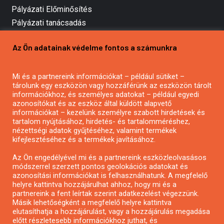
Pályázati Előminősítés
Pályázati tanácsadás
Pályázatírás vállalkozásoknak
Az Ön adatainak védelme fontos a számunkra
Mezőgazdasági pályázatírás
Pályázatírás magánszemélyeknek
Mi és a partnereink információkat – például sütiket –
Pályázatírás civil szervezeteknek
tárolunk egy eszközön vagy hozzáférünk az eszközön tárolt
Pályázatírás önkormányzatoknak
információkhoz, és személyes adatokat – például egyedi
azonosítókat és az eszköz által küldött alapvető
Pályázatfigyelés
információkat – kezelünk személyre szabott hirdetések és
Specifikus pályázatfigyelés vagy hírlevél
tartalom nyújtásához, hirdetés- és tartalomméréshez,
nézettségi adatok gyűjtéséhez, valamint termékek
kifejlesztéséhez és a termékek javításához.
PÁLYÁZATFIGYELŐ
Az Ön engedélyével mi és a partnereink eszközleolvasásos
módszerrel szerzett pontos geolokációs adatokat és
azonosítási információkat is felhasználhatunk. A megfelelő
helyre kattintva hozzájárulhat ahhoz, hogy mi és a
Pályázatok magánszemélyeknek
partnereink a fent leírtak szerint adatkezelést végezzünk.
Pályázatok civil szervezeteknek
Másik lehetőségként a megfelelő helyre kattintva
elutasíthatja a hozzájárulást, vagy a hozzájárulás megadása
Pályázatok vállalkozásoknak
előtt részletesebb információkhoz juthat, és