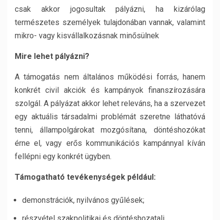
csak akkor jogosultak pályázni, ha kizárólag
természetes személyek tulajdonában vannak, valamint
mikro- vagy kisvállalkozásnak minősülnek
Mire lehet pályázni?
A támogatás nem általános működési forrás, hanem
konkrét civil akciók és kampányok finanszírozására
szolgál. A pályázat akkor lehet releváns, ha a szervezet
egy aktuális társadalmi problémát szeretne láthatóvá
tenni, állampolgárokat mozgósítana, döntéshozókat
érne el, vagy erős kommunikációs kampánnyal kíván
fellépni egy konkrét ügyben.
Támogatható tevékenységek például:
demonstrációk, nyilvános gyűlések;
részvétel szakpolitikai és döntéshozatali