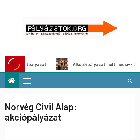
etpályázat
Alkotói pályázat multimédia-kiállításhoz
Norvég Civil Alap:
akciópályázat