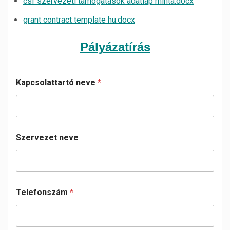
csf szervezeti tamogatasok adatlap minta.docx
grant contract template hu.docx
Pályázatírás
Kapcsolattartó neve
*
Szervezet neve
Telefonszám
*