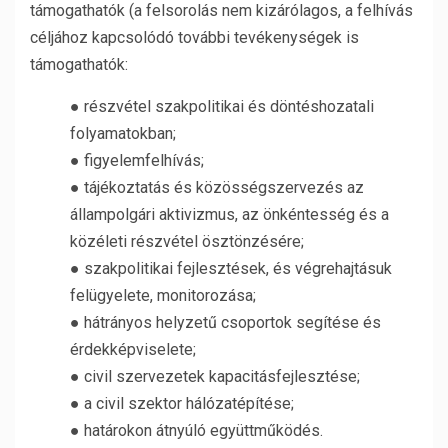
támogathatók (a felsorolás nem kizárólagos, a felhívás
céljához kapcsolódó további tevékenységek is
támogathatók:
● részvétel szakpolitikai és döntéshozatali
folyamatokban;
● figyelemfelhívás;
● tájékoztatás és közösségszervezés az
állampolgári aktivizmus, az önkéntesség és a
közéleti részvétel ösztönzésére;
● szakpolitikai fejlesztések, és végrehajtásuk
felügyelete, monitorozása;
● hátrányos helyzetű csoportok segítése és
érdekképviselete;
● civil szervezetek kapacitásfejlesztése;
● a civil szektor hálózatépítése;
● határokon átnyúló együttműködés.