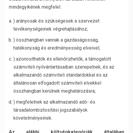
mindegyikének megfelel:
) arányosak és szükségesek a szervezet
tevékenységeinek végrehajtásához;
) összhangban vannak a gazdaságosság,
hatékonyság és eredményesség elveivel;
) azonosíthatók és ellenőrizhetők, a támogatott
számviteli nyilvántartásaiban szerepelnek, és az
alkalmazandó számviteli standardokkal és az
általánosan elfogadott számviteli elvekkel
összhangban kerülnek meghatározásra;
) megfelelnek az alkalmazandó adó- és
társadalombiztosítási jogszabályok
követelményeinek.
Az alábbi költségkategóriák általában