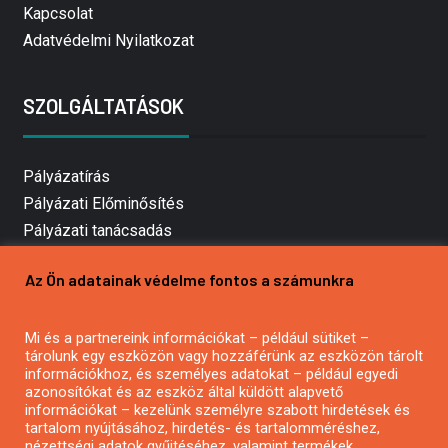
Kapcsolat
Adatvédelmi Nyilatkozat
SZOLGÁLTATÁSOK
Pályázatírás
Pályázati Előminősítés
Pályázati tanácsadás
Pályázatírás vállalkozásoknak
Az Ön adatainak védelme fontos a számunkra
Mezőgazdasági pályázatírás
Pályázatírás magánszemélyeknek
Mi és a partnereink információkat – például sütiket –
Pályázatírás civil szervezeteknek
tárolunk egy eszközön vagy hozzáférünk az eszközön tárolt
Pályázatírás önkormányzatoknak
információkhoz, és személyes adatokat – például egyedi
azonosítókat és az eszköz által küldött alapvető
Pályázatfigyelés
információkat – kezelünk személyre szabott hirdetések és
Specifikus pályázatfigyelés vagy hírlevél
tartalom nyújtásához, hirdetés- és tartalomméréshez,
nézettségi adatok gyűjtéséhez, valamint termékek