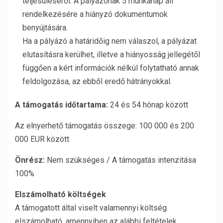
teljesüléséről. A pályázónak 5 munkanap áll
rendelkezésére a hiányzó dokumentumok
benyújtására.
Ha a pályázó a határidőig nem válaszol, a pályázat
elutasításra kerülhet, illetve a hiányosság jellegétől
függően a kért információk nélkül folytatható annak
feldolgozása, az ebből eredő hátrányokkal.
A támogatás időtartama:
24 és 54 hónap között
Az elnyerhető támogatás összege: 100 000 és 200
000 EUR között
Önrész:
Nem szükséges / A támogatás intenzitása
100%
Elszámolható költségek
A támogatott által viselt valamennyi költség
elszámolható, amennyiben az alábbi feltételek