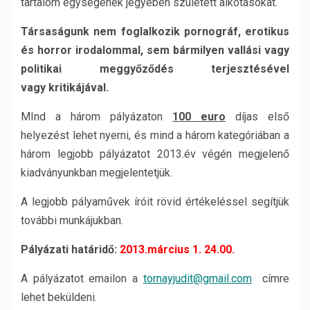
tartalom egységének jegyében született alkotásokat.
Társaságunk nem foglalkozik pornográf, erotikus
és horror irodalommal, sem bármilyen vallási vagy
politikai meggyőződés terjesztésével
vagy kritikájával.
MInd a három pályázaton
100 euro
díjas első
helyezést lehet nyerni, és mind a három kategóriában a
három legjobb pályázatot 2013.év végén megjelenő
kiadványunkban megjelentetjük.
A legjobb pályaművek íróit rövid értékeléssel segítjük
további munkájukban.
Pályázati határidő:
2013.március 1. 24.00.
A pályázatot emailon a
tornayjudit@gmail.com
címre
lehet beküldeni.