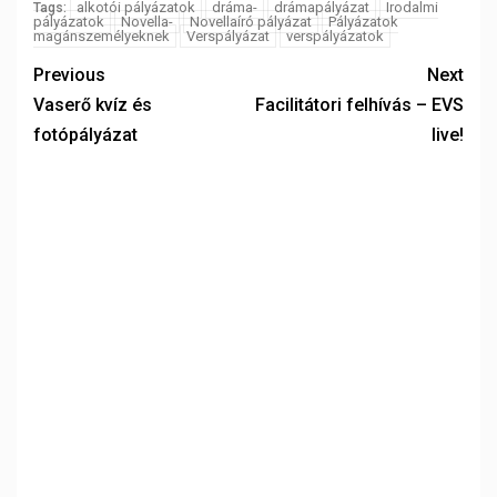
alkotói pályázatok
dráma-
drámapályázat
Irodalmi
Tags:
pályázatok
Novella-
Novellaíró pályázat
Pályázatok
magánszemélyeknek
Verspályázat
verspályázatok
Previous
Next
Vaserő kvíz és
Facilitátori felhívás – EVS
fotópályázat
live!