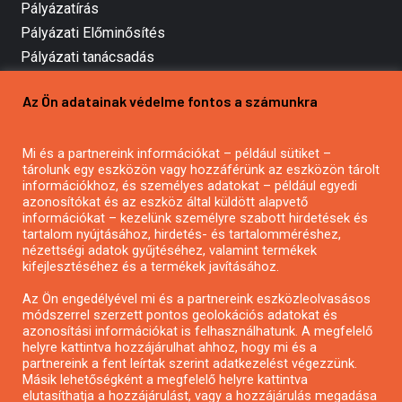
Pályázatírás
Pályázati Előminősítés
Pályázati tanácsadás
Pályázatírás vállalkozásoknak
Az Ön adatainak védelme fontos a számunkra
Mezőgazdasági pályázatírás
Pályázatírás magánszemélyeknek
Mi és a partnereink információkat – például sütiket –
Pályázatírás civil szervezeteknek
tárolunk egy eszközön vagy hozzáférünk az eszközön tárolt
Pályázatírás önkormányzatoknak
információkhoz, és személyes adatokat – például egyedi
azonosítókat és az eszköz által küldött alapvető
Pályázatfigyelés
információkat – kezelünk személyre szabott hirdetések és
Specifikus pályázatfigyelés vagy hírlevél
tartalom nyújtásához, hirdetés- és tartalomméréshez,
nézettségi adatok gyűjtéséhez, valamint termékek
kifejlesztéséhez és a termékek javításához.
PÁLYÁZATFIGYELŐ
Az Ön engedélyével mi és a partnereink eszközleolvasásos
módszerrel szerzett pontos geolokációs adatokat és
azonosítási információkat is felhasználhatunk. A megfelelő
helyre kattintva hozzájárulhat ahhoz, hogy mi és a
Pályázatok magánszemélyeknek
partnereink a fent leírtak szerint adatkezelést végezzünk.
Pályázatok civil szervezeteknek
Másik lehetőségként a megfelelő helyre kattintva
elutasíthatja a hozzájárulást, vagy a hozzájárulás megadása
Pályázatok vállalkozásoknak