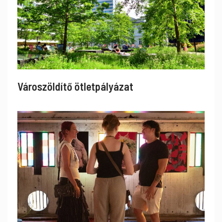
Városzöldítő ötletpályázat