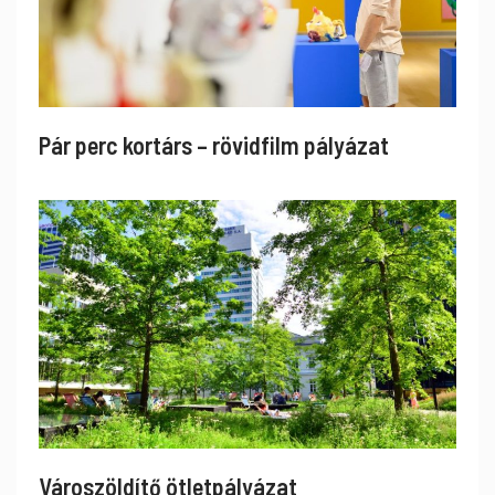
Pár perc kortárs – rövidfilm pályázat
Városzöldítő ötletpályázat