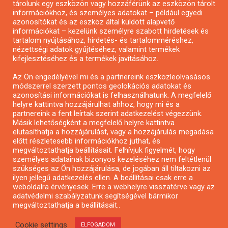
tárolunk egy eszközön vagy hozzáférünk az eszközön tárolt
Pályázatírás önkormányzatoknak
információkhoz, és személyes adatokat – például egyedi
azonosítókat és az eszköz által küldött alapvető
Pályázatfigyelés
információkat – kezelünk személyre szabott hirdetések és
Specifikus pályázatfigyelés vagy hírlevél
tartalom nyújtásához, hirdetés- és tartalomméréshez,
nézettségi adatok gyűjtéséhez, valamint termékek
kifejlesztéséhez és a termékek javításához.
PÁLYÁZATFIGYELŐ
Az Ön engedélyével mi és a partnereink eszközleolvasásos
módszerrel szerzett pontos geolokációs adatokat és
azonosítási információkat is felhasználhatunk. A megfelelő
helyre kattintva hozzájárulhat ahhoz, hogy mi és a
Pályázatok magánszemélyeknek
partnereink a fent leírtak szerint adatkezelést végezzünk.
Pályázatok civil szervezeteknek
Másik lehetőségként a megfelelő helyre kattintva
elutasíthatja a hozzájárulást, vagy a hozzájárulás megadása
Pályázatok vállalkozásoknak
előtt részletesebb információkhoz juthat, és
Önkormányzati pályázatok
megváltoztathatja beállításait. Felhívjuk figyelmét, hogy
személyes adatainak bizonyos kezeléséhez nem feltétlenül
Mezőgazdasági pályázatok
szükséges az Ön hozzájárulása, de jogában áll tiltakozni az
Falusi turizmus pályázatok
ilyen jellegű adatkezelés ellen. A beállításai csak erre a
weboldalra érvényesek. Erre a webhelyre visszatérve vagy az
Napelem pályázatok
adatvédelmi szabályzatunk segítségével bármikor
GINOP pályázatok
megváltoztathatja a beállításait..
Cookie settings
ELFOGADOM