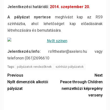
Jelentkezési határidő:
2014. szeptember 20.
A pályázat nyertese
meghívást kap az RS9
színházba, ahol lehetőséget kap előadásának
létrehozására és bemutatására.
Jelentkezés/info:
rs9theater@axelero.hu vagy
telefonon (061)2696610
pályázatok rendezőknek
színházi pályázatok
Tags:
Previous
Next
Nyílt dimenziók alkotói
Peace through Children
pályázat
nemzetközi képregény
verseny