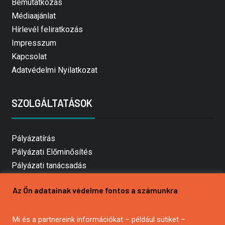
Bemutatkozás
Médiaajánlat
Hírlevél feliratkozás
Impresszum
Kapcsolat
Adatvédelmi Nyilatkozat
SZOLGÁLTATÁSOK
Pályázatírás
Pályázati Előminősítés
Pályázati tanácsadás
Pályázatírás vállalkozásoknak
Az Ön adatainak védelme fontos a számunkra
Mezőgazdasági pályázatírás
Pályázatírás magánszemélyeknek
Mi és a partnereink információkat – például sütiket –
Pályázatírás civil szervezeteknek