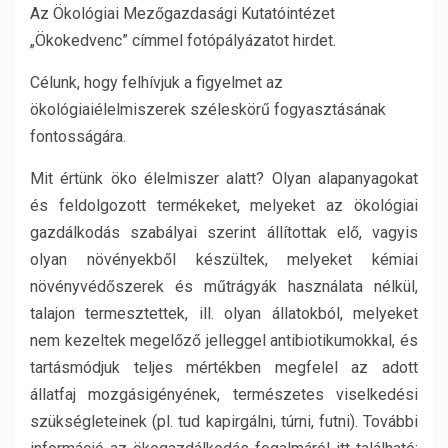
Az Ökológiai Mezőgazdasági Kutatóintézet
„Ökokedvenc” címmel fotópályázatot hirdet.
Célunk, hogy felhívjuk a figyelmet az
ökológiaiélelmiszerek széleskörű fogyasztásának
fontosságára.
Mit értünk öko élelmiszer alatt? Olyan alapanyagokat
és feldolgozott termékeket, melyeket az ökológiai
gazdálkodás szabályai szerint állítottak elő, vagyis
olyan növényekből készültek, melyeket kémiai
növényvédőszerek és műtrágyák használata nélkül,
talajon termesztettek, ill. olyan állatokból, melyeket
nem kezeltek megelőző jelleggel antibiotikumokkal, és
tartásmódjuk teljes mértékben megfelel az adott
állatfaj mozgásigényének, természetes viselkedési
szükségleteinek (pl. tud kapirgálni, túrni, futni). További