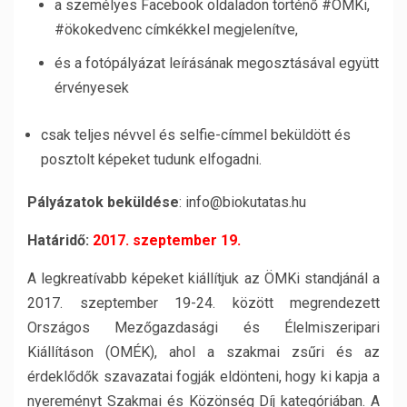
a személyes Facebook oldaladon történő #ÖMKi,
#ökokedvenc címkékkel megjelenítve,
és a fotópályázat leírásának megosztásával együtt
érvényesek
csak teljes névvel és selfie-címmel beküldött és
posztolt képeket tudunk elfogadni.
Pályázatok beküldése
: info@biokutatas.hu
Határidő:
2017. szeptember 19.
A legkreatívabb képeket kiállítjuk az ÖMKi standjánál a
2017. szeptember 19-24. között megrendezett
Országos Mezőgazdasági és Élelmiszeripari
Kiállításon (OMÉK), ahol a szakmai zsűri és az
érdeklődők szavazatai fogják eldönteni, hogy ki kapja a
nyereményt Szakmai és Közönség Díj kategóriában. A