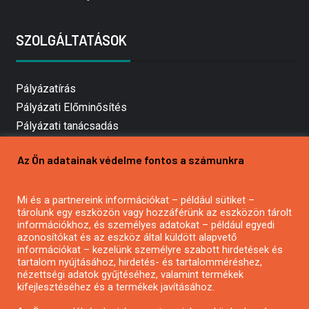
SZOLGÁLTATÁSOK
Pályázatírás
Pályázati Előminősítés
Pályázati tanácsadás
Pályázatírás vállalkozásoknak
Az Ön adatainak védelme fontos a számunkra
Mezőgazdasági pályázatírás
Pályázatírás magánszemélyeknek
Mi és a partnereink információkat – például sütiket –
Pályázatírás civil szervezeteknek
tárolunk egy eszközön vagy hozzáférünk az eszközön tárolt
Pályázatírás önkormányzatoknak
információkhoz, és személyes adatokat – például egyedi
azonosítókat és az eszköz által küldött alapvető
Pályázatfigyelés
információkat – kezelünk személyre szabott hirdetések és
Specifikus pályázatfigyelés vagy hírlevél
tartalom nyújtásához, hirdetés- és tartalomméréshez,
nézettségi adatok gyűjtéséhez, valamint termékek
kifejlesztéséhez és a termékek javításához.
PÁLYÁZATFIGYELŐ