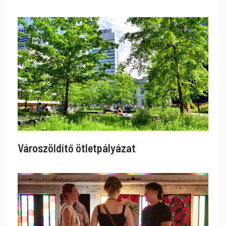
Városzöldítő ötletpályázat