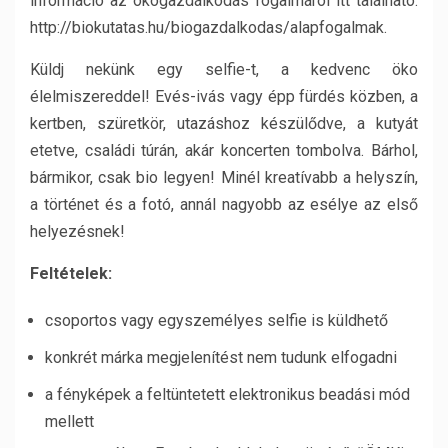
információ az ökogazdálkodás fogalmáról itt található:
http://biokutatas.hu/biogazdalkodas/alapfogalmak.
Küldj nekünk egy selfie-t, a kedvenc öko
élelmiszereddel! Evés-ivás vagy épp fürdés közben, a
kertben, szüretkör, utazáshoz készülődve, a kutyát
etetve, családi túrán, akár koncerten tombolva. Bárhol,
bármikor, csak bio legyen! Minél kreatívabb a helyszín,
a történet és a fotó, annál nagyobb az esélye az első
helyezésnek!
Feltételek:
csoportos vagy egyszemélyes selfie is küldhető
konkrét márka megjelenítést nem tudunk elfogadni
a fényképek a feltüntetett elektronikus beadási mód
mellett