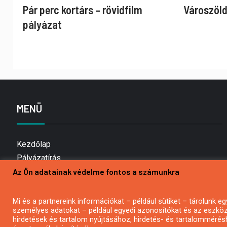
Pár perc kortárs – rövidfilm
Városzöld
pályázat
MENÜ
Kezdőlap
Pályázatírás
Az Ön adatainak védelme fontos a számunkra
Bemutatkozás
Médiaajánlat
Hírlevél feliratkozás
Mi és a partnereink információkat – például sütiket – tárolunk
személyes adatokat – például egyedi azonosítókat és az eszköz 
Impresszum
hirdetések és tartalom nyújtásához, hirdetés- és tartalommérés
Kapcsolat