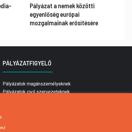
édia-
Pályázat a nemek közötti
egyenlőség európai
mozgalmainak erősítésére
PÁLYÁZATFIGYELŐ
Pályázatok magánszemélyeknek
Pályázatok civil szervezeteknek
Pályázatok vállalkozásoknak
Önkormányzati pályázatok
Mezőgazdasági pályázatok
s
Falusi turizmus pályázatok
hez
Napelem pályázatok