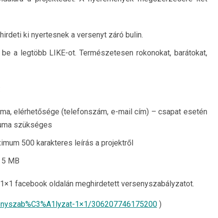
hirdeti ki nyertesnek a versenyt záró bulin.
be a legtöbb LIKE-ot. Természetesen rokonokat, barátokat,
:
ma, elérhetősége (telefonszám, e-mail cím) – csapat esetén
tuma szükséges
mum 500 karakteres leírás a projektről
 5 MB
 1×1 facebook oldalán meghirdetett versenyszabályzatot.
senyszab%C3%A1lyzat-1×1/306207746175200
)