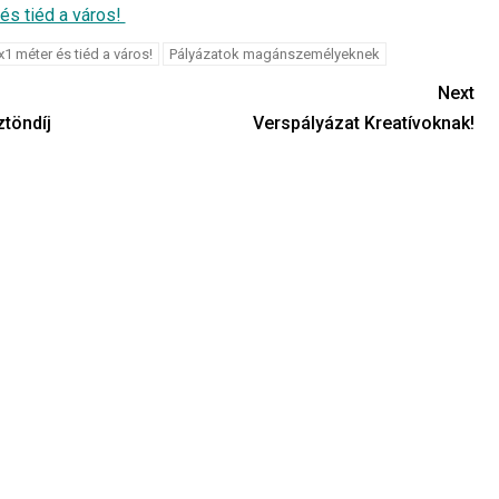
és tiéd a város!
x1 méter és tiéd a város!
Pályázatok magánszemélyeknek
Next
töndíj
Verspályázat Kreatívoknak!