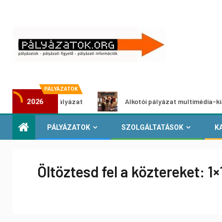
PÁLYÁZATOK
tő ötletpályázat
Alkotói pályázat multimédia-kiállításhoz
2026
PÁLYÁZATOK
SZOLGÁLTATÁSOK
K
Öltöztesd fel a köztereket: 1×