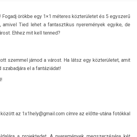
os! Fogadj örökbe egy 1×1 méteres közterületet és 5 egyszerű
n, amivel Tied lehet a fantasztikus nyeremények egyike, de
rost. Ehhez mit kell tenned?
ott szemmel járnod a várost. Ha látsz egy közterületet, amit
d szabadjára el a fantáziádat!
l!
30. között az 1x1hely@gmail.com címre az előtte-utána fotókkal
 oldalára a projektedet. A nyeremények megszerzésére két