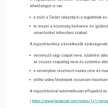
lehetőséged is van:
a zsűri a Tiedet választja ki a legjobbnak és 
te leszel a közönség kedvence és gyűjtöd 
ismerősöket lelkesíteni szabad.
A regisztrációhoz a következők szükségesek
versenyző vagy csapat neve, születési dátu
az összes csapattag neve és születési dá
a versenyben résztvevő munka címe és maxi
előtte-utána fényképek összesen maximum
A regisztrációval automatikusan elfogadod az
(
https://www.facebook.com/notes/1×1/ver