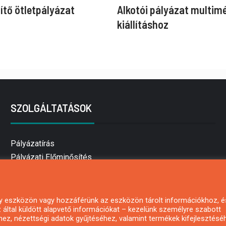
ítő ötletpályázat
Alkotói pályázat multim
kiállításhoz
SZOLGÁLTATÁSOK
Pályázatírás
Pályázati Előminősítés
Pályázati tanácsadás
Pályázatírás vállalkozásoknak
Mezőgazdasági pályázatírás
 egy eszközön vagy hozzáférünk az eszközön tárolt információkhoz, é
által küldött alapvető információkat – kezelünk személyre szabott
Pályázatírás magánszemélyeknek
hez, nézettségi adatok gyűjtéséhez, valamint termékek kifejlesztésé
Pályázatírás civil szervezeteknek