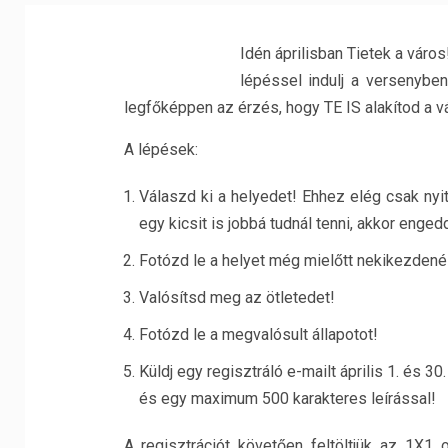
Idén áprilisban Tietek a vár
lépéssel indulj a versenybe
legfőképpen az érzés, hogy TE IS alakítod a vá
A lépések:
Válaszd ki a helyedet! Ehhez elég csak nyit
egy kicsit is jobbá tudnál tenni, akkor enged
Fotózd le a helyet még mielőtt nekikezdené
Valósítsd meg az ötletedet!
Fotózd le a megvalósult állapotot!
Küldj egy regisztráló e-mailt április 1. és 
és egy maximum 500 karakteres leírással!
A regisztrációt követően feltöltjük az 1X1