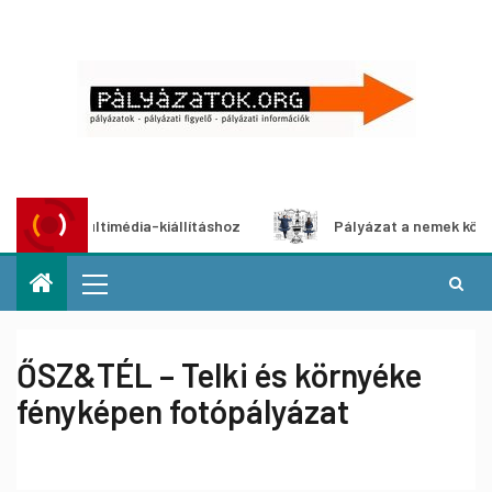
at multimédia-kiállításhoz
Pályázat a nemek közötti egye
ŐSZ&TÉL – Telki és környéke
fényképen fotópályázat