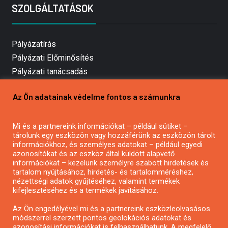
SZOLGÁLTATÁSOK
Pályázatírás
Pályázati Előminősítés
Pályázati tanácsadás
Pályázatírás vállalkozásoknak
Az Ön adatainak védelme fontos a számunkra
Mezőgazdasági pályázatírás
Pályázatírás magánszemélyeknek
Mi és a partnereink információkat – például sütiket –
Pályázatírás civil szervezeteknek
tárolunk egy eszközön vagy hozzáférünk az eszközön tárolt
Pályázatírás önkormányzatoknak
információkhoz, és személyes adatokat – például egyedi
azonosítókat és az eszköz által küldött alapvető
Pályázatfigyelés
információkat – kezelünk személyre szabott hirdetések és
Specifikus pályázatfigyelés vagy hírlevél
tartalom nyújtásához, hirdetés- és tartalomméréshez,
nézettségi adatok gyűjtéséhez, valamint termékek
kifejlesztéséhez és a termékek javításához.
PÁLYÁZATFIGYELŐ
Az Ön engedélyével mi és a partnereink eszközleolvasásos
módszerrel szerzett pontos geolokációs adatokat és
azonosítási információkat is felhasználhatunk. A megfelelő