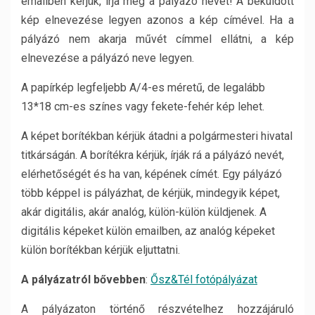
emailben kérjük, írja meg a pályázó nevét! A beküldött
kép elnevezése legyen azonos a kép címével. Ha a
pályázó nem akarja művét címmel ellátni, a kép
elnevezése a pályázó neve legyen.
A papírkép legfeljebb A/4-es méretű, de legalább
13*18 cm-es színes vagy fekete-fehér kép lehet.
A képet borítékban kérjük átadni a polgármesteri hivatal
titkárságán. A borítékra kérjük, írják rá a pályázó nevét,
elérhetőségét és ha van, képének címét. Egy pályázó
több képpel is pályázhat, de kérjük, mindegyik képet,
akár digitális, akár analóg, külön-külön küldjenek. A
digitális képeket külön emailben, az analóg képeket
külön borítékban kérjük eljuttatni.
A pályázatról bővebben
:
Ősz&Tél fotópályázat
A pályázaton történő részvételhez hozzájáruló