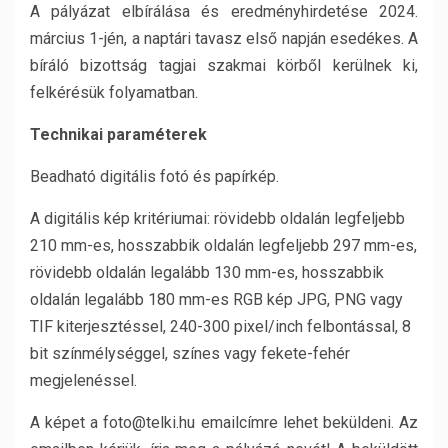
A pályázat elbírálása és eredményhirdetése 2024.
március 1-jén, a naptári tavasz első napján esedékes. A
bíráló bizottság tagjai szakmai körből kerülnek ki,
felkérésük folyamatban.
Technikai paraméterek
Beadható digitális fotó és papírkép.
A digitális kép kritériumai: rövidebb oldalán legfeljebb
210 mm-es, hosszabbik oldalán legfeljebb 297 mm-es,
rövidebb oldalán legalább 130 mm-es, hosszabbik
oldalán legalább 180 mm-es RGB kép JPG, PNG vagy
TIF kiterjesztéssel, 240-300 pixel/inch felbontással, 8
bit színmélységgel, színes vagy fekete-fehér
megjelenéssel.
A képet a foto@telki.hu emailcímre lehet beküldeni. Az