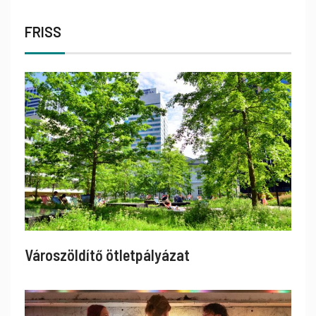
FRISS
Városzöldítő ötletpályázat