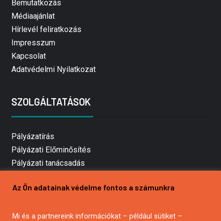
Bemutatkozás
Médiaajánlat
Hírlevél feliratkozás
Impresszum
Kapcsolat
Adatvédelmi Nyilatkozat
SZOLGÁLTATÁSOK
Pályázatírás
Pályázati Előminősítés
Pályázati tanácsadás
Pályázatírás vállalkozásoknak
Az Ön adatainak védelme fontos a számunkra
Mezőgazdasági pályázatírás
Pályázatírás magánszemélyeknek
Mi és a partnereink információkat – például sütiket –
Pályázatírás civil szervezeteknek