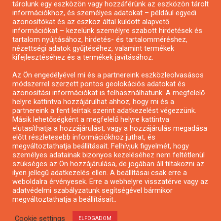
tárolunk egy eszközön vagy hozzáférünk az eszközön tárolt
Pályázatírás önkormányzatoknak
információkhoz, és személyes adatokat – például egyedi
azonosítókat és az eszköz által küldött alapvető
Pályázatfigyelés
információkat – kezelünk személyre szabott hirdetések és
Specifikus pályázatfigyelés vagy hírlevél
tartalom nyújtásához, hirdetés- és tartalomméréshez,
nézettségi adatok gyűjtéséhez, valamint termékek
kifejlesztéséhez és a termékek javításához.
PÁLYÁZATFIGYELŐ
Az Ön engedélyével mi és a partnereink eszközleolvasásos
módszerrel szerzett pontos geolokációs adatokat és
azonosítási információkat is felhasználhatunk. A megfelelő
helyre kattintva hozzájárulhat ahhoz, hogy mi és a
Pályázatok magánszemélyeknek
partnereink a fent leírtak szerint adatkezelést végezzünk.
Pályázatok civil szervezeteknek
Másik lehetőségként a megfelelő helyre kattintva
elutasíthatja a hozzájárulást, vagy a hozzájárulás megadása
Pályázatok vállalkozásoknak
előtt részletesebb információkhoz juthat, és
Önkormányzati pályázatok
megváltoztathatja beállításait. Felhívjuk figyelmét, hogy
személyes adatainak bizonyos kezeléséhez nem feltétlenül
Mezőgazdasági pályázatok
szükséges az Ön hozzájárulása, de jogában áll tiltakozni az
Falusi turizmus pályázatok
ilyen jellegű adatkezelés ellen. A beállításai csak erre a
weboldalra érvényesek. Erre a webhelyre visszatérve vagy az
Napelem pályázatok
adatvédelmi szabályzatunk segítségével bármikor
GINOP pályázatok
megváltoztathatja a beállításait..
Cookie settings
ELFOGADOM