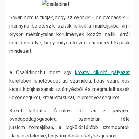
Sokan nem is tudják, hogy az óvónők – és óvóbácsik –
mennyire beleteszik szívük-lelkük a munkájukba, ami
olykor méltánytalan körülmények között zajlik, arról
nem beszélve, hogy milyen kevés elismerést kapnak
mindezért.
A Családinet.hu most egy
kreatív cikkíró pályázat
keretében lehetőséget ad számukra, hogy végre egy
kicsit kibújhassanak az árnyékból és megmutathassák
ügyességüket, kreativitásukat, leleményességüket.
Közel kétmillió forintnyi díj vár a pályázó
óvodapedagógusokra, számtalan féle
jutalom formájában, a legkülönfélébb szempontok
alapján értékelve, hogy mindenki esélyhez jusson.