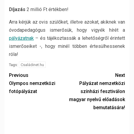
Díjazás
2 millió Ft értékben!
Arra kérjük az ovis szülőket, illetve azokat, akiknek van
óvodapedagógus ismerősük, hogy vigyék hírét a
pályázatnak
– és tájékoztassák a lehetőségről érintett
ismerőseiket -, hogy minél többen értesülhessenek
róla!
Családinet.hu
Tags:
Previous
Next
Olympos nemzetközi
Pályázat nemzetközi
fotópályázat
színházi fesztiválon
magyar nyelvű előadások
bemutatására!