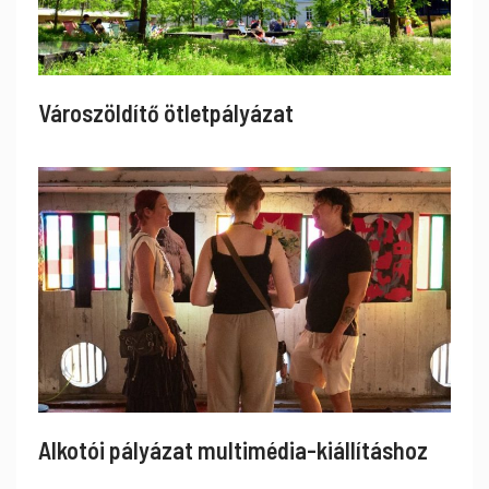
Városzöldítő ötletpályázat
Alkotói pályázat multimédia-kiállításhoz