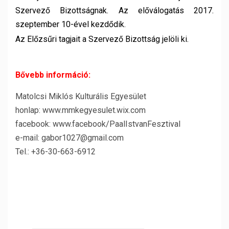
Szervező Bizottságnak. Az előválogatás 2017.
szeptember 10-ével kezdődik.
Az Előzsűri tagjait a Szervező Bizottság jelöli ki.
Bővebb információ:
Matolcsi Miklós Kulturális Egyesület
honlap: www.mmkegyesulet.wix.com
facebook: www.facebook/PaalIstvanFesztival
e-mail: gabor1027@gmail.com
Tel.: +36-30-663-6912