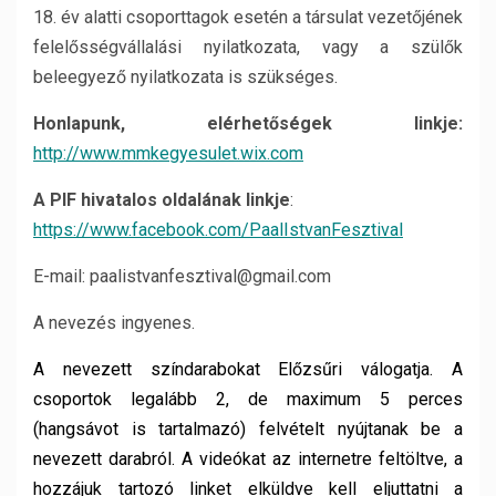
18. év alatti csoporttagok esetén a társulat vezetőjének
felelősségvállalási nyilatkozata, vagy a szülők
beleegyező nyilatkozata is szükséges.
Honlapunk, elérhetőségek linkje:
http://www.mmkegyesulet.wix.com
A PIF hivatalos oldalának linkje
:
https://www.facebook.com/PaalIstvanFesztival
E-mail: paalistvanfesztival@gmail.com
A nevezés ingyenes.
A nevezett színdarabokat Előzsűri válogatja. A
csoportok legalább 2, de maximum 5 perces
(hangsávot is tartalmazó) felvételt nyújtanak be a
nevezett darabról. A videókat az internetre feltöltve, a
hozzájuk tartozó linket elküldve kell eljuttatni a