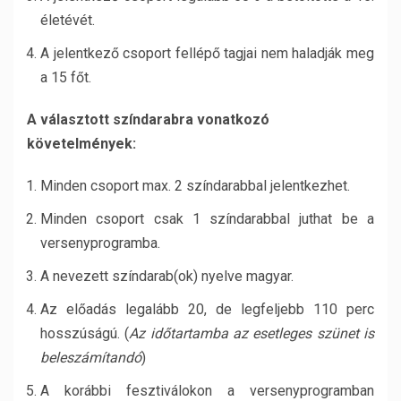
életévét.
A jelentkező csoport fellépő tagjai nem haladják meg
a 15 főt.
A választott színdarabra vonatkozó
követelmények:
Minden csoport max. 2 színdarabbal jelentkezhet.
Minden csoport csak 1 színdarabbal juthat be a
versenyprogramba.
A nevezett színdarab(ok) nyelve magyar.
Az előadás legalább 20, de legfeljebb 110 perc
hosszúságú. (
Az időtartamba az esetleges szünet is
beleszámítandó
)
A korábbi fesztiválokon a versenyprogramban