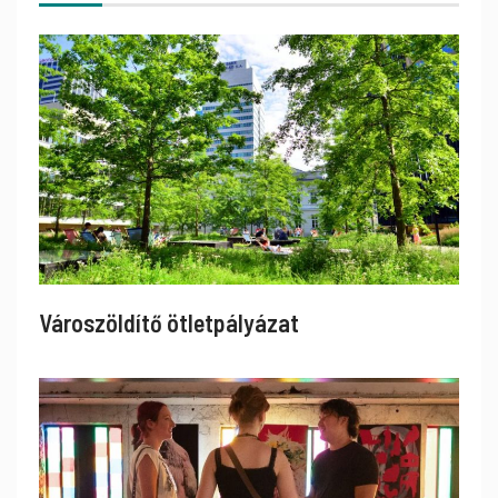
Városzöldítő ötletpályázat