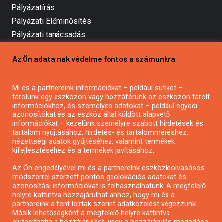
Pályázatírás
Pályázati Előminősítés
Pályázati tanácsadás
Pályázatírás vállalkozásoknak
Az Ön adatainak védelme fontos a számunkra
Mezőgazdasági pályázatírás
Pályázatírás magánszemélyeknek
Mi és a partnereink információkat – például sütiket –
Pályázatírás civil szervezeteknek
tárolunk egy eszközön vagy hozzáférünk az eszközön tárolt
Pályázatírás önkormányzatoknak
információkhoz, és személyes adatokat – például egyedi
azonosítókat és az eszköz által küldött alapvető
Pályázatfigyelés
információkat – kezelünk személyre szabott hirdetések és
Specifikus pályázatfigyelés vagy hírlevél
tartalom nyújtásához, hirdetés- és tartalomméréshez,
nézettségi adatok gyűjtéséhez, valamint termékek
kifejlesztéséhez és a termékek javításához.
PÁLYÁZATFIGYELŐ
Az Ön engedélyével mi és a partnereink eszközleolvasásos
módszerrel szerzett pontos geolokációs adatokat és
azonosítási információkat is felhasználhatunk. A megfelelő
helyre kattintva hozzájárulhat ahhoz, hogy mi és a
Pályázatok magánszemélyeknek
partnereink a fent leírtak szerint adatkezelést végezzünk.
Pályázatok civil szervezeteknek
Másik lehetőségként a megfelelő helyre kattintva
elutasíthatja a hozzájárulást, vagy a hozzájárulás megadása