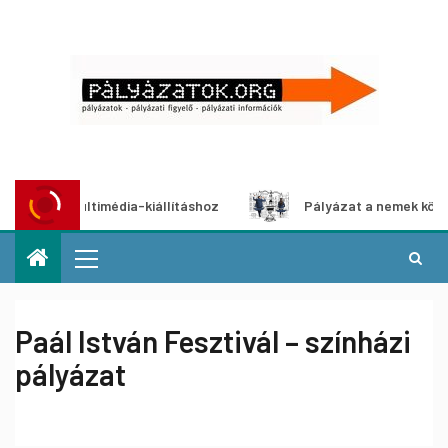
at multimédia-kiállításhoz
Pályázat a nemek közötti egye
Paál István Fesztivál – színházi
pályázat