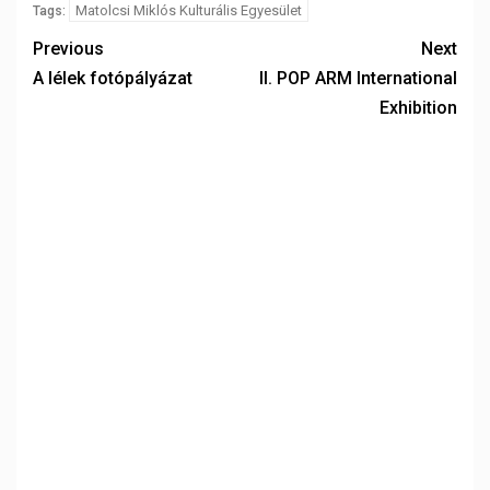
Matolcsi Miklós Kulturális Egyesület
Tags:
Previous
Next
A lélek fotópályázat
II. POP ARM International
Exhibition