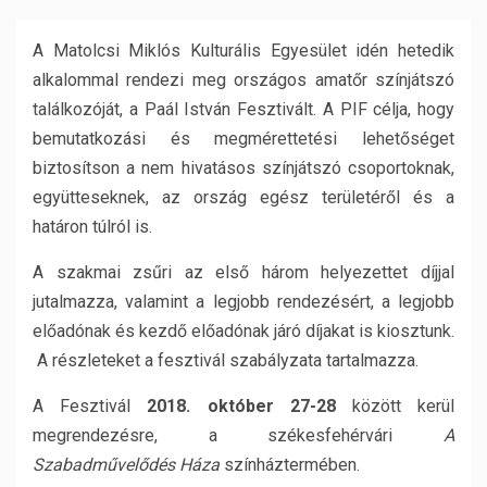
A Matolcsi Miklós Kulturális Egyesület idén hetedik
alkalommal rendezi meg országos amatőr színjátszó
találkozóját, a Paál István Fesztivált. A PIF célja, hogy
bemutatkozási és megmérettetési lehetőséget
biztosítson a nem hivatásos színjátszó csoportoknak,
együtteseknek, az ország egész területéről és a
határon túlról is.
A szakmai zsűri az első három helyezettet díjjal
jutalmazza, valamint a legjobb rendezésért, a legjobb
előadónak és kezdő előadónak járó díjakat is kiosztunk.
A részleteket a fesztivál szabályzata tartalmazza.
A Fesztivál
2018. október 27-28
között kerül
megrendezésre, a székesfehérvári
A
Szabadművelődés Háza
színháztermében.