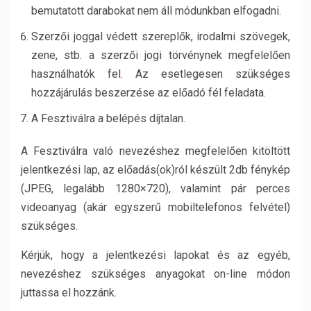
bemutatott darabokat nem áll módunkban elfogadni.
Szerzői joggal védett szereplők, irodalmi szövegek,
zene, stb. a szerzői jogi törvénynek megfelelően
használhatók fel
.
Az esetlegesen szükséges
hozzájárulás beszerzése az előadó fél feladata.
A Fesztiválra a belépés díjtalan.
A Fesztiválra való nevezéshez megfelelően kitöltött
jelentkezési lap, az előadás(ok)ról készült 2db fénykép
(JPEG, legalább 1280×720), valamint pár perces
videoanyag (akár egyszerű mobiltelefonos felvétel)
szükséges.
Kérjük, hogy a jelentkezési lapokat és az egyéb,
nevezéshez szükséges anyagokat on-line módon
juttassa el hozzánk.