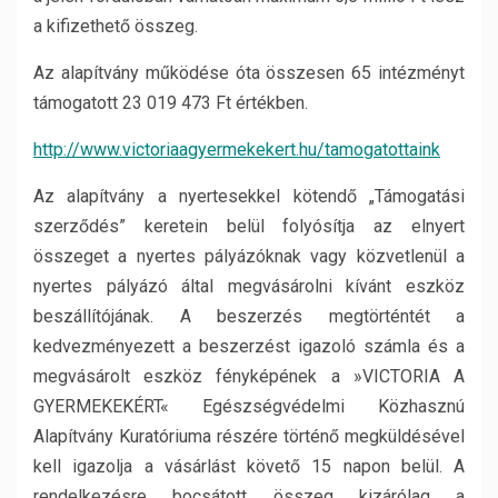
a kifizethető összeg.
Az alapítvány működése óta összesen 65 intézményt
támogatott 23 019 473 Ft értékben.
http://www.victoriaagyermekekert.hu/tamogatottaink
Az alapítvány a nyertesekkel kötendő „Támogatási
szerződés” keretein belül folyósítja az elnyert
összeget a nyertes pályázóknak vagy közvetlenül a
nyertes pályázó által megvásárolni kívánt eszköz
beszállítójának. A beszerzés megtörténtét a
kedvezményezett a beszerzést igazoló számla és a
megvásárolt eszköz fényképének a »VICTORIA A
GYERMEKEKÉRT« Egészségvédelmi Közhasznú
Alapítvány Kuratóriuma részére történő megküldésével
kell igazolja a vásárlást követő 15 napon belül. A
rendelkezésre bocsátott összeg kizárólag a