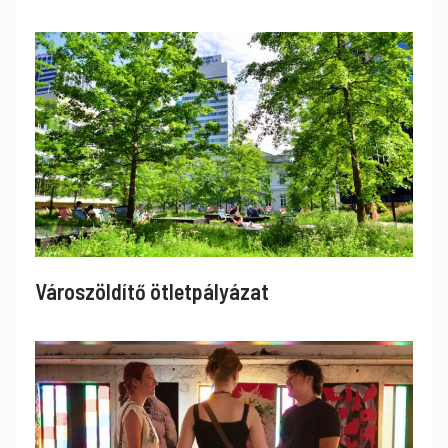
Városzöldítő ötletpályázat