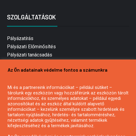
SZOLGÁLTATÁSOK
Pályázatírás
Pályázati Előminősítés
Pályázati tanácsadás
Pályázatírás vállalkozásoknak
Az Ön adatainak védelme fontos a számunkra
Mezőgazdasági pályázatírás
Pályázatírás magánszemélyeknek
Mi és a partnereink információkat – például sütiket –
Pályázatírás civil szervezeteknek
tárolunk egy eszközön vagy hozzáférünk az eszközön tárolt
Pályázatírás önkormányzatoknak
információkhoz, és személyes adatokat – például egyedi
azonosítókat és az eszköz által küldött alapvető
Pályázatfigyelés
információkat – kezelünk személyre szabott hirdetések és
Specifikus pályázatfigyelés vagy hírlevél
tartalom nyújtásához, hirdetés- és tartalomméréshez,
nézettségi adatok gyűjtéséhez, valamint termékek
kifejlesztéséhez és a termékek javításához.
PÁLYÁZATFIGYELŐ