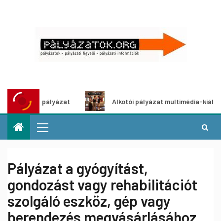
tletpályázat
Alkotói pályázat multimédia-kiállításhoz
Pályázat a gyógyítást,
gondozást vagy rehabilitációt
szolgáló eszköz, gép vagy
berendezés megvásárlásához