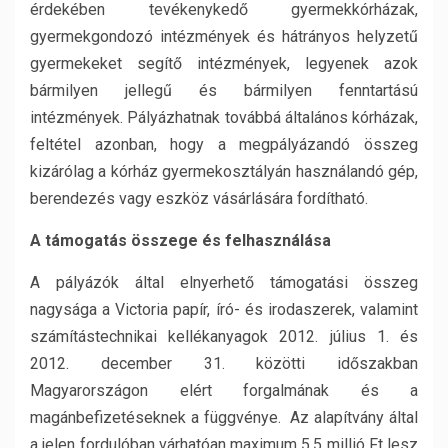
érdekében tevékenykedő gyermekkórházak,
gyermekgondozó intézmények és hátrányos helyzetű
gyermekeket segítő intézmények, legyenek azok
bármilyen jellegű és bármilyen fenntartású
intézmények. Pályázhatnak továbbá általános kórházak,
feltétel azonban, hogy a megpályázandó összeg
kizárólag a kórház gyermekosztályán használandó gép,
berendezés vagy eszköz vásárlására fordítható.
A támogatás összege és felhasználása
A pályázók által elnyerhető támogatási összeg
nagysága a Victoria papír, író- és irodaszerek, valamint
számítástechnikai kellékanyagok 2012. július 1. és
2012. december 31. közötti időszakban
Magyarországon elért forgalmának és a
magánbefizetéseknek a függvénye. Az alapítvány által
a jelen fordulóban várhatóan maximum 5,5 millió Ft lesz