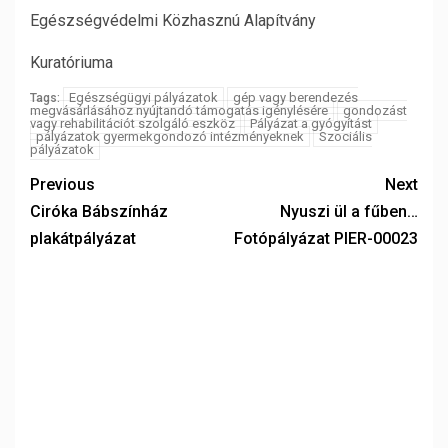
Egészségvédelmi Közhasznú Alapítvány
Kuratóriuma
Egészségügyi pályázatok
gép vagy berendezés
Tags:
megvásárlásához nyújtandó támogatás igénylésére
gondozást
vagy rehabilitációt szolgáló eszköz
Pályázat a gyógyítást
pályázatok gyermekgondozó intézményeknek
Szociális
pályázatok
Previous
Next
Ciróka Bábszínház
Nyuszi ül a fűben…
plakátpályázat
Fotópályázat PIER-00023