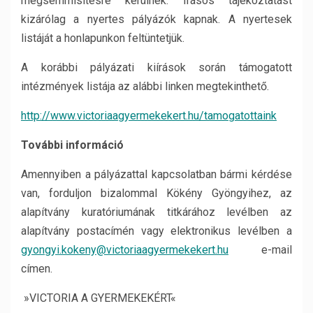
megsemmisítésre kerülnek. Írásos tájékoztatást
kizárólag a nyertes pályázók kapnak. A nyertesek
listáját a honlapunkon feltüntetjük.
A korábbi pályázati kiírások során támogatott
intézmények listája az alábbi linken megtekinthető.
http://www.victoriaagyermekekert.hu/tamogatottaink
További információ
Amennyiben a pályázattal kapcsolatban bármi kérdése
van, forduljon bizalommal Kökény Gyöngyihez, az
alapítvány kuratóriumának titkárához levélben az
alapítvány postacímén vagy elektronikus levélben a
gyongyi.kokeny@victoriaagyermekekert.hu
e-mail
címen.
»VICTORIA A GYERMEKEKÉRT«