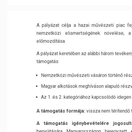
A pályázat célja a hazai művészeti piac f
nemzetközi elismertségének növelése, a 
előmozdítása.
A pályázat keretében az alábbi három tevéken
támogatás:
Nemzetközi művészeti vásáron történő rész
Magyar alkotások meghíváson alapuló részvét
Az 1. és 2. kategóriához kapcsolódó idegen
A támogatás formája:
vissza nem térítendő t
A támogatás igénybevételére jogosult
benyújtására Magyarországon bejegyzett 