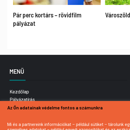
Pár perc kortárs – rövidfilm
Városzöld
pályázat
MENÜ
Kezdőlap
Pályázatírás
Az Ön adatainak védelme fontos a számunkra
Bemutatkozás
Médiaajánlat
Hírlevél feliratkozás
Mi és a partnereink információkat – például sütiket – tárolunk
személyes adatokat – például egyedi azonosítókat és az eszköz 