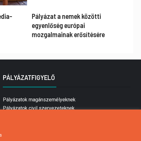
édia-
Pályázat a nemek közötti
egyenlőség európai
mozgalmainak erősítésére
PÁLYÁZATFIGYELŐ
Pályázatok magánszemélyeknek
Pályázatok civil szervezeteknek
Pályázatok vállalkozásoknak
Önkormányzati pályázatok
Mezőgazdasági pályázatok
s