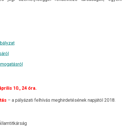
abályzat
sáról
ámogatásról
prilis 10., 24 óra.
tás
– a pályázati felhívás meghirdetésének napjától 2018.
llamtitkárság