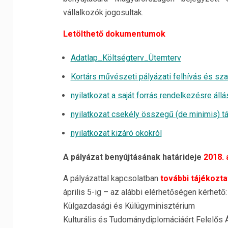
vállalkozók jogosultak.
Letölthető dokumentumok
Adatlap_Költségterv_Ütemterv
Kortárs művészeti pályázati felhívás és sz
nyilatkozat a saját forrás rendelkezésre állá
nyilatkozat csekély összegű (de minimis) t
nyilatkozat kizáró okokról
A pályázat benyújtásának határideje
2018. á
A pályázattal kapcsolatban
további tájékozta
április 5-ig – az alábbi elérhetőségen kérhető:
Külgazdasági és Külügyminisztérium
Kulturális és Tudománydiplomáciáért Felelős Á