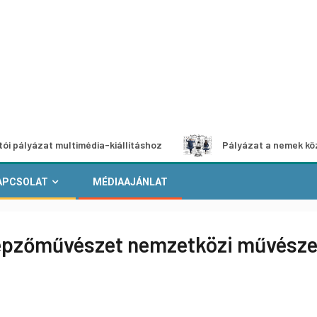
at multimédia-kiállításhoz
Pályázat a nemek közötti egye
APCSOLAT
MÉDIAAJÁNLAT
képzőművészet nemzetközi művészet