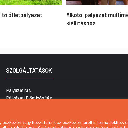
ítő ötletpályázat
Alkotói pályázat multim
kiállításhoz
SZOLGÁLTATÁSOK
Pályázatírás
Pályázati Előminősítés
Pályázati tanácsadás
Pályázatírás vállalkozásoknak
Mezőgazdasági pályázatírás
 egy eszközön vagy hozzáférünk az eszközön tárolt információkhoz, é
által küldött alapvető információkat – kezelünk személyre szabott