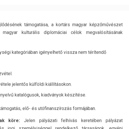
ejlődésének támogatása, a kortárs magyar képzőművészet
magyar kulturális diplomáciai célok megvalósításának
ységi kategóriában igényelhető vissza nem térítendő
vétel.
ele jelentős külföldi kiállításokon.
 nyelvű katalógusok, kiadványok készítése.
ámogatás, elő- és utófinanszírozás formájában.
ak köre:
Jelen pályázati felhívás keretében pályázat
és jogi személyiséggel rendelkező társaságok, egyéni