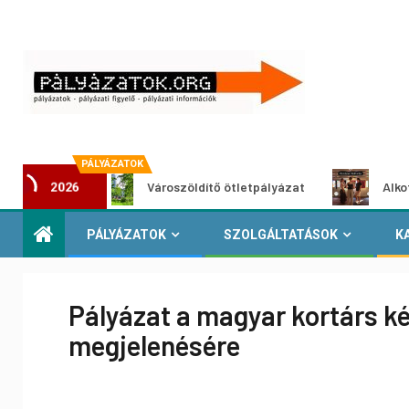
PÁLYÁZATOK
at
Városzöldítő ötletpályázat
Alkotói pályáz
2026
PÁLYÁZATOK
SZOLGÁLTATÁSOK
K
Pályázat a magyar kortárs 
megjelenésére