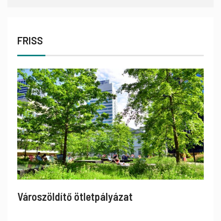
FRISS
Városzöldítő ötletpályázat