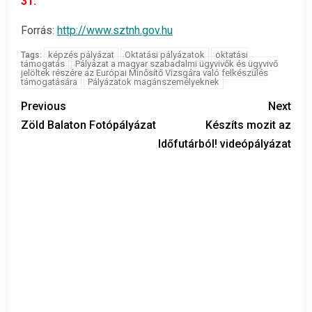
31.
Forrás:
http://www.sztnh.gov.hu
képzés pályázat
Oktatási pályázatok
oktatási
Tags:
támogatás
Pályázat a magyar szabadalmi ügyvivők és ügyvivő
jelöltek részére az Európai Minősítő Vizsgára való felkészülés
támogatására
Pályázatok magánszemélyeknek
Previous
Next
Zöld Balaton Fotópályázat
Készíts mozit az
Időfutárból! videópályázat