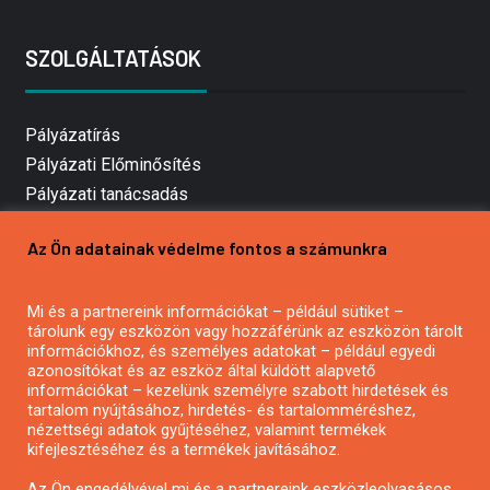
SZOLGÁLTATÁSOK
Pályázatírás
Pályázati Előminősítés
Pályázati tanácsadás
Pályázatírás vállalkozásoknak
Az Ön adatainak védelme fontos a számunkra
Mezőgazdasági pályázatírás
Pályázatírás magánszemélyeknek
Mi és a partnereink információkat – például sütiket –
Pályázatírás civil szervezeteknek
tárolunk egy eszközön vagy hozzáférünk az eszközön tárolt
Pályázatírás önkormányzatoknak
információkhoz, és személyes adatokat – például egyedi
azonosítókat és az eszköz által küldött alapvető
Pályázatfigyelés
információkat – kezelünk személyre szabott hirdetések és
Specifikus pályázatfigyelés vagy hírlevél
tartalom nyújtásához, hirdetés- és tartalomméréshez,
nézettségi adatok gyűjtéséhez, valamint termékek
kifejlesztéséhez és a termékek javításához.
PÁLYÁZATFIGYELŐ
Az Ön engedélyével mi és a partnereink eszközleolvasásos