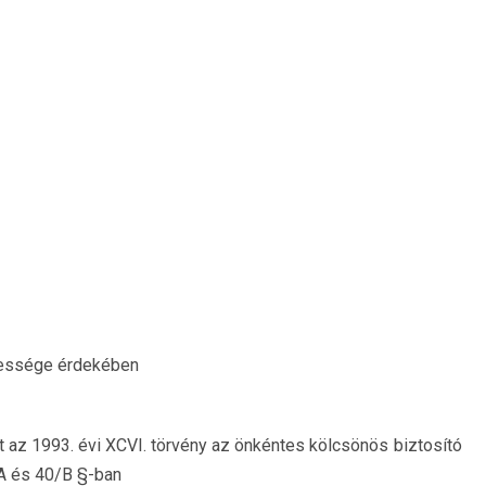
eressége érdekében
et az 1993. évi XCVI. törvény az önkéntes kölcsönös biztosító
/A és 40/B §-ban