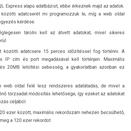
L Express alapú adatbázist, ebbe érkeznek majd az adatok.
közötti adatcserét mi programozzuk le, míg a web oldal
egyezés kérdése.
legesen tárolni kell az átvett adatokat, mivel sikeres
rül.
közötti adatcsere 15 perces időzítéssel fog történni. A
fix IP cím és port megadásával kell történjen. Maximális
 és 20MB letöltési sebesség, a gyakorlatban azonban ez
n web oldal felé lesz rendszeres adatátadás, de mivel a
rténő törzsadat módosítás lehetősége, így ezeket az adatokat
ozás céljából.
20 ezer között, maximális rekordszám nehezen becsülhető,
meg a 120 ezer rekordot.