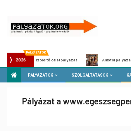
PÁLYÁZATOK
Városzöldítő ötletpályázat
Alkotói pályázat multiméd
2026
PÁLYÁZATOK
SZOLGÁLTATÁSOK
K
Pályázat a www.egeszsegpen