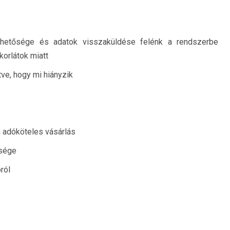
lehetősége és adatok visszaküldése felénk a rendszerbe
korlátok miatt
tve, hogy mi hiányzik
n adóköteles vásárlás
ősége
ról