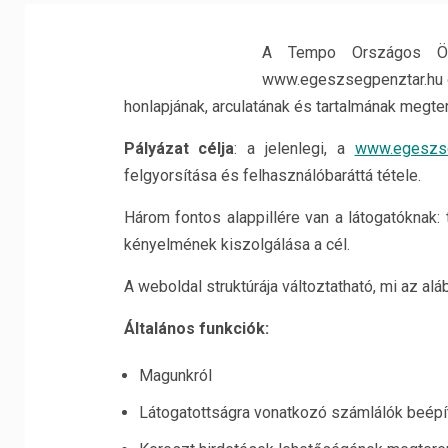
A Tempo Országos Önk
www.egeszsegpenztar.hu o
honlapjának, arculatának és tartalmának megte
Pályázat célja
: a jelenlegi, a
www.egeszse
felgyorsítása és felhasználóbaráttá tétele.
Három fontos alappillére van a látogatóknak:
kényelmének kiszolgálása a cél.
A weboldal struktúrája változtatható, mi az al
Általános funkciók:
Magunkról
Látogatottságra vonatkozó számlálók beép