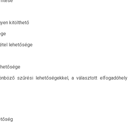
emtése
yen kitölthető
ége
tétel lehetősége
lehetősége
önböző szűrési lehetőségekkel, a választott elfogadóhely
hetőség