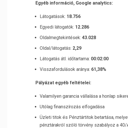
Egyéb információ, Google analytics:
Látogatások:
18.756
Egyedi látogatók:
12.286
Oldalmegtekintések:
43.028
Oldal/látogatás:
2,29
Látogatás átl. időtartama:
00:02:00
Visszafordulások aránya:
61,38%
Pályázat egyéb feltételei:
Valamilyen garancia vállalása a honlap sik
Utólag finanszírozás elfogadása
Üzleti titok és Pénztártitok betartása, mely
pénztárakról szóló törvény szabályoz a 40