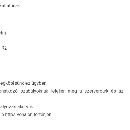
káltatónak
tni:
 R2
 megkötésünk ez ügyben.
vonatkozó szabályoknak feleljen meg a szerverpark és az
ályozás alá esik
ó https vonalon történjen