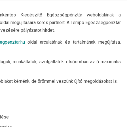
éntes Kiegészítő Egészségpénztár weboldalának a
ldal megújítására keres partnert. A Tempo Egészségpénztár
rvezésére pályázatot hirdet.
gpenztar.hu
oldal arculatának és tartalmának megújítása,
 tagok, munkáltatók, szolgáltatók, elsősorban az ő maximális
ábbiakat kérnénk, de örömmel veszünk újító megoldásokat is.
ítése