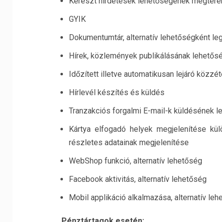
Kereszt hirdetések lehetőségének megter
GYIK
Dokumentumtár, alternatív lehetőségként leg
Hírek, közlemények publikálásának lehetős
Időzített illetve automatikusan lejáró közzé
Hírlevél készítés és küldés
Tranzakciós forgalmi E-mail-k küldésének 
Kártya elfogadó helyek megjelenítése kül
részletes adatainak megjelenítése
WebShop funkció, alternatív lehetőség
Facebook aktivitás, alternatív lehetőség
Mobil applikáció alkalmazása, alternatív le
Pénztártagok esetén: