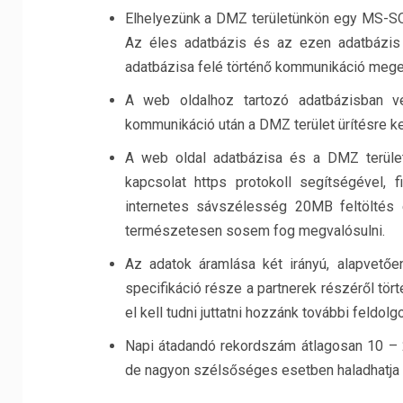
Elhelyezünk a DMZ területünkön egy MS-SQ
Az éles adatbázis és az ezen adatbázis 
adatbázisa felé történő kommunikáció meg
A web oldalhoz tartozó adatbázisban vég
kommunikáció után a DMZ terület ürítésre ke
A web oldal adatbázisa és a DMZ terület 
kapcsolat https protokoll segítségével, 
internetes sávszélesség 20MB feltöltés
természetesen sosem fog megvalósulni.
Az adatok áramlása két irányú, alapvetőe
specifikáció része a partnerek részéről tö
el kell tudni juttatni hozzánk további feldolg
Napi átadandó rekordszám átlagosan 10 – 
de nagyon szélsőséges esetben haladhatja 