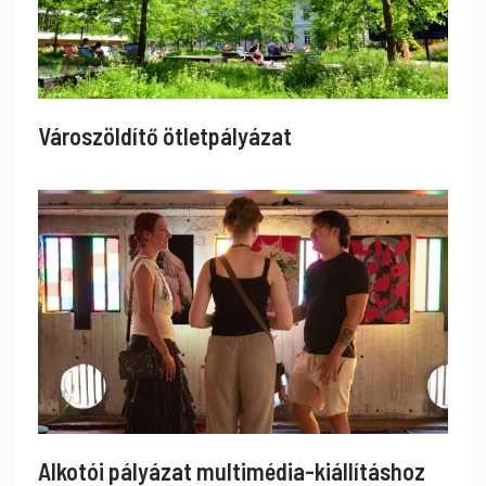
Városzöldítő ötletpályázat
Alkotói pályázat multimédia-kiállításhoz