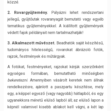
közzé.
2. Rovargyűjtemény.
Pályázni lehet rendszertani
jellegű, gyűjtőutak rovaranyagát bemutató vagy egyéb
tematikus gyűjteményekkel. A kiállított gyűjtemények
védett fajok példányait nem tartalmazhatják!
3. Alkalmazott művészet.
Beadhatók saját készítésű,
tudományos hitelességű, rovarokat ábrázoló fotók,
rajzok, festmények és műtárgyak.
A fotókat, festményeket, rajzokat kérjük szerzőnként
egységes formában, bemutatható minőségben
bekeretezni
. Amennyiben vásárolt keretek nem állnak
rendelkezésre, ajánlott a paszpartu készítése, mely
egy, a képpel egyező (vagy nagyobb) hátlapból, és egy
ugyanekkora méretű elülső lapból áll; az elülső lapon a
képnél valamivel kisebb ablakot kell vágni, a két lap