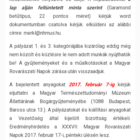
lap alján feltüntetett minta szerint
(Garamond
betűtípus, 22 pontos méret) kérjük word
dokumentumban csatolva kérjük elküldeni az alábbi
címre: merkl@nhmus.hu.
A pályázat 1. és 3. kategóriájába kizárólag eddig még
nem közölt és közlésre le nem adott munkák nyújthatók
be! A gyűjteményeket és a műalkotásokat a Magyar
Rovarászati Napok zárása után visszaadjuk.
A bejelentett anyagokat
2017. február 7-ig
kérjük
eljuttatni a Magyar Természettudományi Múzeum
Állattárának Bogárgyűjteményébe (1088 Budapest,
Baross utca 13.). A pályázatokat és kiállítási anyagokat
a Vezetőség által kijelölt bizottság értékeli.
Eredményhirdetés a XXXVII. Magyar Rovarászati
Napok 2017. február 17-i, pénteki ülésén lesz.