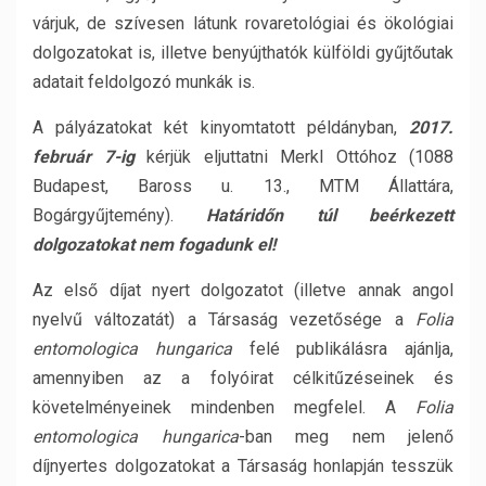
várjuk, de szívesen látunk rovaretológiai és ökológiai
dolgozatokat is, illetve benyújthatók külföldi gyűjtőutak
adatait feldolgozó munkák is.
A pályázatokat két kinyomtatott példányban,
2017.
február 7-ig
kérjük eljuttatni Merkl Ottóhoz (1088
Budapest, Baross u. 13., MTM Állattára,
Bogárgyűjtemény).
Határidőn túl beérkezett
dolgozatokat nem fogadunk el!
Az első díjat nyert dolgozatot (illetve annak angol
nyelvű változatát) a Társaság vezetősége a
Folia
entomologica hungarica
felé publikálásra ajánlja,
amennyiben az a folyóirat célkitűzéseinek és
követelményeinek mindenben megfelel. A
Folia
entomologica hungarica
-ban meg nem jelenő
díjnyertes dolgozatokat a Társaság honlapján tesszük