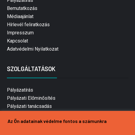
Pályázatírás
Bemutatkozás
Médiaajánlat
Hírlevél feliratkozás
Impresszum
Kapcsolat
Adatvédelmi Nyilatkozat
SZOLGÁLTATÁSOK
Pályázatírás
Pályázati Előminősítés
Pályázati tanácsadás
Pályázatírás vállalkozásoknak
Az Ön adatainak védelme fontos a számunkra
Mezőgazdasági pályázatírás
Pályázatírás magánszemélyeknek