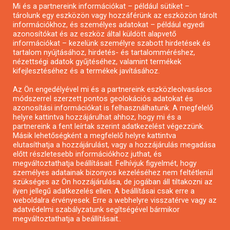
Mi és a partnereink információkat – például sütiket –
Pályázatírás civil szervezeteknek
tárolunk egy eszközön vagy hozzáférünk az eszközön tárolt
Pályázatírás önkormányzatoknak
információkhoz, és személyes adatokat – például egyedi
azonosítókat és az eszköz által küldött alapvető
Pályázatfigyelés
információkat – kezelünk személyre szabott hirdetések és
Specifikus pályázatfigyelés vagy hírlevél
tartalom nyújtásához, hirdetés- és tartalomméréshez,
nézettségi adatok gyűjtéséhez, valamint termékek
kifejlesztéséhez és a termékek javításához.
PÁLYÁZATFIGYELŐ
Az Ön engedélyével mi és a partnereink eszközleolvasásos
módszerrel szerzett pontos geolokációs adatokat és
azonosítási információkat is felhasználhatunk. A megfelelő
helyre kattintva hozzájárulhat ahhoz, hogy mi és a
Pályázatok magánszemélyeknek
partnereink a fent leírtak szerint adatkezelést végezzünk.
Pályázatok civil szervezeteknek
Másik lehetőségként a megfelelő helyre kattintva
elutasíthatja a hozzájárulást, vagy a hozzájárulás megadása
Pályázatok vállalkozásoknak
előtt részletesebb információkhoz juthat, és
Önkormányzati pályázatok
megváltoztathatja beállításait. Felhívjuk figyelmét, hogy
személyes adatainak bizonyos kezeléséhez nem feltétlenül
Mezőgazdasági pályázatok
szükséges az Ön hozzájárulása, de jogában áll tiltakozni az
Falusi turizmus pályázatok
ilyen jellegű adatkezelés ellen. A beállításai csak erre a
weboldalra érvényesek. Erre a webhelyre visszatérve vagy az
Napelem pályázatok
adatvédelmi szabályzatunk segítségével bármikor
GINOP pályázatok
megváltoztathatja a beállításait..