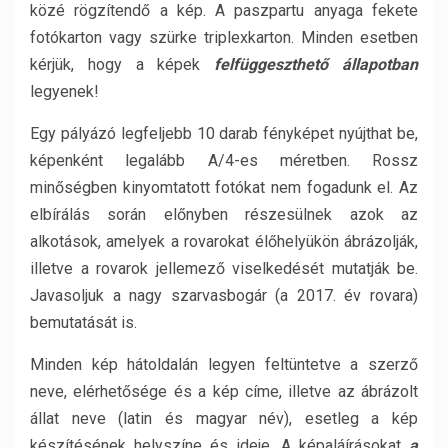
közé rögzítendő a kép. A paszpartu anyaga fekete
fotókarton vagy szürke triplexkarton. Minden esetben
kérjük, hogy a képek
felfüggeszthető állapotban
legyenek!
Egy pályázó legfeljebb 10 darab fényképet nyújthat be,
képenként legalább A/4-es méretben. Rossz
minőségben kinyomtatott fotókat nem fogadunk el.
Az
elbírálás során előnyben részesülnek azok az
alkotások, amelyek a rovarokat élőhelyükön ábrázolják,
illetve a rovarok jellemező viselkedését mutatják be.
Javasoljuk a nagy szarvasbogár (a 2017. év rovara)
bemutatását is.
Minden kép hátoldalán legyen feltüntetve a szerző
neve, elérhetősége és a kép címe, illetve az ábrázolt
állat neve (latin és magyar név), esetleg a kép
készítésének helyszíne és ideje. A képaláírásokat
a