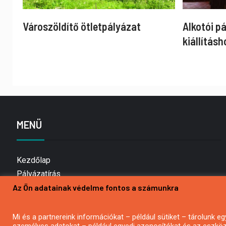
Városzöldítő ötletpályázat
Alkotói p
kiállításh
MENÜ
Kezdőlap
Pályázatírás
Az Ön adatainak védelme fontos a számunkra
Bemutatkozás
Médiaajánlat
Hírlevél feliratkozás
Mi és a partnereink információkat – például sütiket – tárolunk