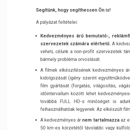
Segítünk, hogy segíthessen Ön is!
A pályázat feltételei:
Kedvezményes árú bemutató-, reklámfi
szervezetek számára elérhető.
A kedve
veheti, célunk a non-profit szervezetek tá
bármely probléma orvoslását.
A filmek elkészítésének kedvezményes ár
kidolgozását (igény szerint együttműködve a
film gyártását (forgatás, világosítás, vá
időintervallum között lehet kedvezményes
továbbá FULL HD-s minőséget is adun
felhasználhatóak legyenek. Az elkészült fi
A kedvezményes ár
nem tartalmazza
az es
50 km-es körzetétől távolabbi vagy külföld