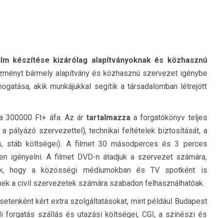
lm készítése kizárólag alapítványoknak és közhasznú
zményt bármely alapítvány és közhasznú szervezet igénybe
mogatása, akik munkájukkal segítik a társadalomban létrejött
a 300000 Ft+ áfa. Az ár
tartalmazza
a forgatókönyv teljes
 pályázó szervezettel), technikai feltételek biztosítását, a
gás, stáb költségei). A filmet 30 másodperces és 3 perces
en igényelni. A filmet DVD-n átadjuk a szervezet számára,
k, hogy a közösségi médiumokban és TV spotként is
lmek a civil szervezetek számára szabadon felhasználhatóak.
etenként kért extra szolgáltatásokat, mint például Budapest
i forgatás szállás és utazási költségei, CGI, a színészi és