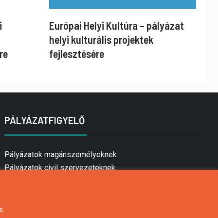
i
Európai Helyi Kultúra – pályázat
helyi kulturális projektek
re
fejlesztésére
PÁLYÁZATFIGYELŐ
Pályázatok magánszemélyeknek
Pályázatok civil szervezeteknek
Pályázatok vállalkozásoknak
Önkormányzati pályázatok
Mezőgazdasági pályázatok
s