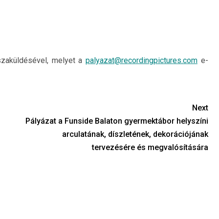
sszaküldésével, melyet a
palyazat@recordingpictures.com
e-
Next
Pályázat a Funside Balaton gyermektábor helyszíni
arculatának, díszletének, dekorációjának
tervezésére és megvalósítására