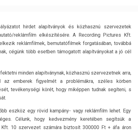
pályázatot hirdet alapítványok és közhasznú szervezetek
ató/reklámfilm elkészítésére. A Recording Pictures Kft.
delkezik reklámfilmek, bemutatófilmek forgatásában, továbbá
snak, cégünk több esetben támogatott alapítványokat a jó cél
 fektetni minden alapítványnak, közhasznú szervezetnek arra,
l az emberek figyelmét a problémákra, széles körben
ét, tevékenységi körét, hogy miképpen tudnak segíteni, s
át.
tőbb eszköz egy rövid kampány- vagy reklámfilm lehet. Egy
tséges. Célunk, hogy kedvezmény keretében segítsük a
 Kft. 10 szervezet számára biztosít 300000 Ft + áfa áron