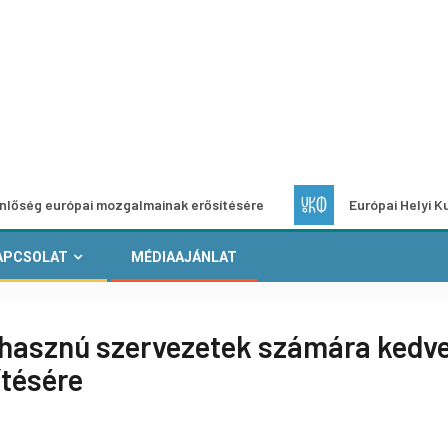
rópai mozgalmainak erősítésére
Európai Helyi Kultúra – pá
APCSOLAT
MÉDIAAJÁNLAT
özhasznú szervezetek számára ked
ítésére