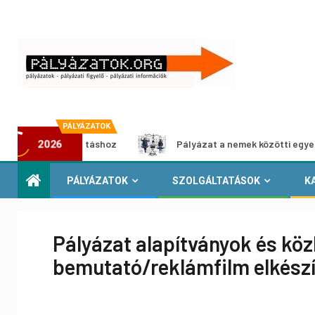
PÁLYÁZATOK
dia-kiállításhoz
Pályázat a nemek közötti egyenlőség eu
2026
PÁLYÁZATOK
SZOLGÁLTATÁSOK
K
Pályázat alapítványok és k
bemutató/reklámfilm elkész