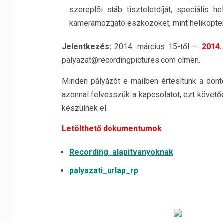
szereplői stáb tiszteletdíját, speciális 
kameramozgató eszközöket, mint helikoptere
Jelentkezés:
2014. március 15-től –
2014. 
palyazat@recordingpictures.com címen.
Minden pályázót e-mailben értesítünk a dönté
azonnal felvesszük a kapcsolatot, ezt követő
készülnek el.
Letölthető dokumentumok
Recording_alapitvanyoknak
palyazati_urlap_rp