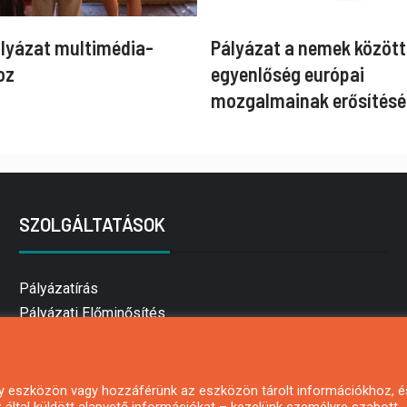
ályázat multimédia-
Pályázat a nemek között
oz
egyenlőség európai
mozgalmainak erősítésé
SZOLGÁLTATÁSOK
Pályázatírás
Pályázati Előminősítés
Pályázati tanácsadás
Pályázatírás vállalkozásoknak
Mezőgazdasági pályázatírás
 egy eszközön vagy hozzáférünk az eszközön tárolt információkhoz, é