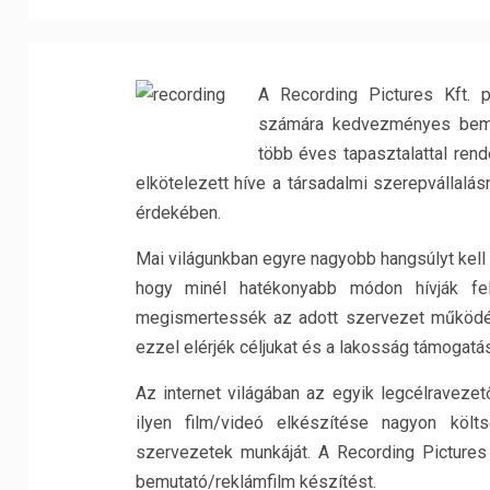
A Recording Pictures Kft. 
számára kedvezményes bemut
több éves tapasztalattal ren
elkötelezett híve a társadalmi szerepvállalá
érdekében.
Mai világunkban egyre nagyobb hangsúlyt kell
hogy minél hatékonyabb módon hívják fe
megismertessék az adott szervezet működés
ezzel elérjék céljukat és a lakosság támogatás
Az internet világában az egyik legcélraveze
ilyen film/videó elkészítése nagyon köl
szervezetek munkáját. A Recording Pictures
bemutató/reklámfilm készítést.