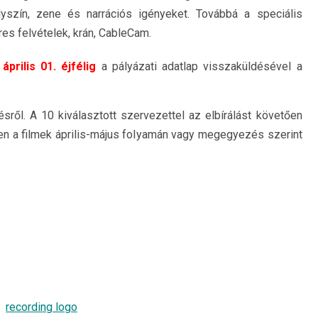
helyszín, zene és narrációs igényeket. Továbbá a speciális
s felvételek, krán, CableCam.
április 01. éjfélig
a pályázati adatlap visszaküldésével a
sről. A 10 kiválasztott szervezettel az elbírálást követően
en a filmek április-május folyamán vagy megegyezés szerint