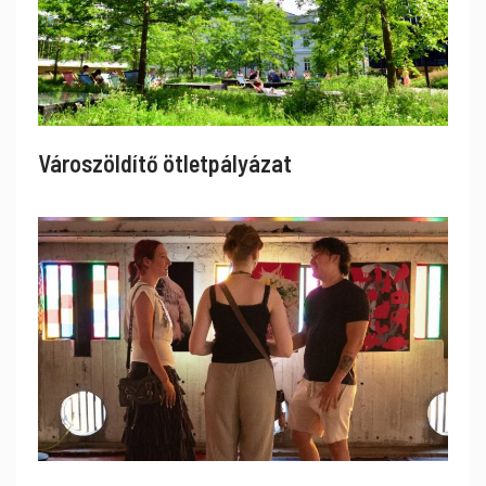
Városzöldítő ötletpályázat