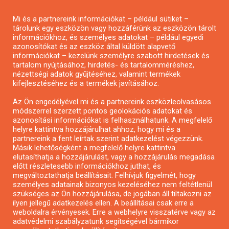
Pályázatírás magánszemélyeknek
Mi és a partnereink információkat – például sütiket –
Pályázatírás civil szervezeteknek
tárolunk egy eszközön vagy hozzáférünk az eszközön tárolt
Pályázatírás önkormányzatoknak
információkhoz, és személyes adatokat – például egyedi
azonosítókat és az eszköz által küldött alapvető
Pályázatfigyelés
információkat – kezelünk személyre szabott hirdetések és
Specifikus pályázatfigyelés vagy hírlevél
tartalom nyújtásához, hirdetés- és tartalomméréshez,
nézettségi adatok gyűjtéséhez, valamint termékek
kifejlesztéséhez és a termékek javításához.
PÁLYÁZATFIGYELŐ
Az Ön engedélyével mi és a partnereink eszközleolvasásos
módszerrel szerzett pontos geolokációs adatokat és
azonosítási információkat is felhasználhatunk. A megfelelő
helyre kattintva hozzájárulhat ahhoz, hogy mi és a
Pályázatok magánszemélyeknek
partnereink a fent leírtak szerint adatkezelést végezzünk.
Pályázatok civil szervezeteknek
Másik lehetőségként a megfelelő helyre kattintva
elutasíthatja a hozzájárulást, vagy a hozzájárulás megadása
Pályázatok vállalkozásoknak
előtt részletesebb információkhoz juthat, és
Önkormányzati pályázatok
megváltoztathatja beállításait. Felhívjuk figyelmét, hogy
személyes adatainak bizonyos kezeléséhez nem feltétlenül
Mezőgazdasági pályázatok
szükséges az Ön hozzájárulása, de jogában áll tiltakozni az
Falusi turizmus pályázatok
ilyen jellegű adatkezelés ellen. A beállításai csak erre a
weboldalra érvényesek. Erre a webhelyre visszatérve vagy az
Napelem pályázatok
adatvédelmi szabályzatunk segítségével bármikor
GINOP pályázatok