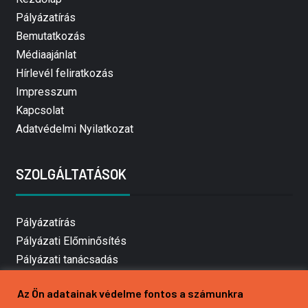
Pályázatírás
Bemutatkozás
Médiaajánlat
Hírlevél feliratkozás
Impresszum
Kapcsolat
Adatvédelmi Nyilatkozat
SZOLGÁLTATÁSOK
Pályázatírás
Pályázati Előminősítés
Pályázati tanácsadás
Pályázatírás vállalkozásoknak
Az Ön adatainak védelme fontos a számunkra
Mezőgazdasági pályázatírás