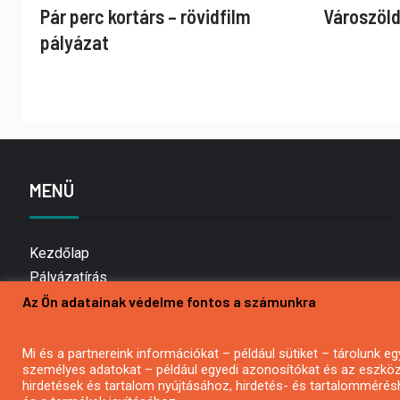
Pár perc kortárs – rövidfilm
Városzöld
pályázat
MENÜ
Kezdőlap
Pályázatírás
Az Ön adatainak védelme fontos a számunkra
Bemutatkozás
Médiaajánlat
Hírlevél feliratkozás
Mi és a partnereink információkat – például sütiket – tárolunk
személyes adatokat – például egyedi azonosítókat és az eszköz 
Impresszum
hirdetések és tartalom nyújtásához, hirdetés- és tartalommérés
Kapcsolat