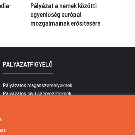
édia-
Pályázat a nemek közötti
egyenlőség európai
mozgalmainak erősítésére
PÁLYÁZATFIGYELŐ
Pályázatok magánszemélyeknek
Pályázatok civil szervezeteknek
Pályázatok vállalkozásoknak
Önkormányzati pályázatok
Mezőgazdasági pályázatok
s
Falusi turizmus pályázatok
hez
Napelem pályázatok