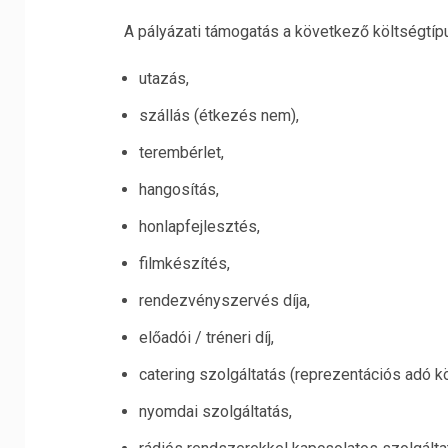
A pályázati támogatás a következő költségtíp
utazás,
szállás (étkezés nem),
terembérlet,
hangosítás,
honlapfejlesztés,
filmkészítés,
rendezvényszervés díja,
előadói / tréneri díj,
catering szolgáltatás (reprezentációs adó kö
nyomdai szolgáltatás,