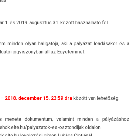
tás
ár 1. és 2019. augusztus 31. között használható fel.
 minden olyan hallgatója, aki a pályázat leadásakor és a
lgatói jogviszonyban áll az Egyetemmel.
0 –
2018. december 15. 23:59 óra
között van lehetőség.
ézés menete dokumentum, valamint minden a pályázáshoz
ehok.elte.hu/palyazatok-es-osztondijak oldalon.
k.elte.hu levelezési címen Lukács Cintiánál.