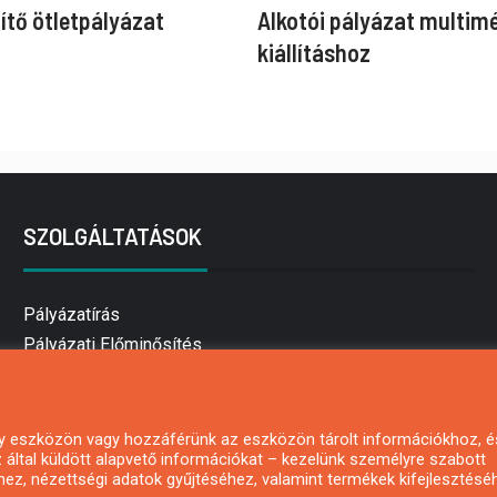
ítő ötletpályázat
Alkotói pályázat multim
kiállításhoz
SZOLGÁLTATÁSOK
Pályázatírás
Pályázati Előminősítés
Pályázati tanácsadás
Pályázatírás vállalkozásoknak
Mezőgazdasági pályázatírás
 egy eszközön vagy hozzáférünk az eszközön tárolt információkhoz, é
által küldött alapvető információkat – kezelünk személyre szabott
Pályázatírás magánszemélyeknek
hez, nézettségi adatok gyűjtéséhez, valamint termékek kifejlesztésé
Pályázatírás civil szervezeteknek