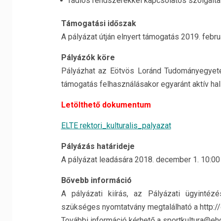
rádiós rendszerekkel kapcsolatos szolgálta
Támogatási időszak
A pályázat útján elnyert támogatás 2019. febru
Pályázók köre
Pályázhat az Eötvös Loránd Tudományegyetem
támogatás felhasználásakor egyaránt aktív hal
Letölthető dokumentum
ELTE rektori_kulturalis_palyazat
Pályázás határideje
A pályázat leadására 2018. december 1. 10:0
Bővebb információ
A pályázati kiírás, az Pályázati ügyint
szükséges nyomtatvány megtalálható a http://
További információ kérhető a sportkultura@eho