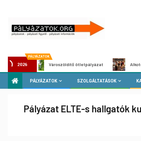
PÁLYÁZATOK
t
Városzöldítő ötletpályázat
Alkotói pályáza
2026
PÁLYÁZATOK
SZOLGÁLTATÁSOK
K
Pályázat ELTE-s hallgatók k