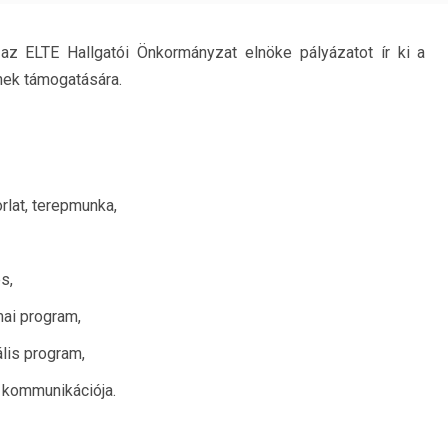
 az ELTE Hallgatói Önkormányzat elnöke pályázatot ír ki a
nek támogatására.
lat, terepmunka,
s,
ai program,
ális program,
 kommunikációja.