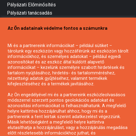
Pályázati Előminősítés
Pályázati tanácsadás
Pályázatírás vállalkozásoknak
Az Ön adatainak védelme fontos a számunkra
Mezőgazdasági pályázatírás
Pályázatírás magánszemélyeknek
Mi és a partnereink információkat – például sütiket –
Pályázatírás civil szervezeteknek
tárolunk egy eszközön vagy hozzáférünk az eszközön tárolt
Pályázatírás önkormányzatoknak
információkhoz, és személyes adatokat – például egyedi
azonosítókat és az eszköz által küldött alapvető
Pályázatfigyelés
információkat – kezelünk személyre szabott hirdetések és
Specifikus pályázatfigyelés vagy hírlevél
tartalom nyújtásához, hirdetés- és tartalomméréshez,
nézettségi adatok gyűjtéséhez, valamint termékek
kifejlesztéséhez és a termékek javításához.
PÁLYÁZATFIGYELŐ
Az Ön engedélyével mi és a partnereink eszközleolvasásos
módszerrel szerzett pontos geolokációs adatokat és
azonosítási információkat is felhasználhatunk. A megfelelő
helyre kattintva hozzájárulhat ahhoz, hogy mi és a
Pályázatok magánszemélyeknek
partnereink a fent leírtak szerint adatkezelést végezzünk.
Pályázatok civil szervezeteknek
Másik lehetőségként a megfelelő helyre kattintva
elutasíthatja a hozzájárulást, vagy a hozzájárulás megadása
Pályázatok vállalkozásoknak
előtt részletesebb információkhoz juthat, és