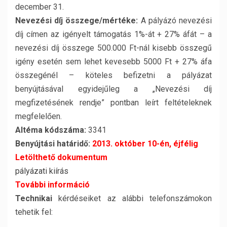
december 31.
Nevezési díj összege/mértéke:
A pályázó nevezési
díj címen az igényelt támogatás 1%-át + 27% áfát – a
nevezési díj összege 500.000 Ft-nál kisebb összegű
igény esetén sem lehet kevesebb 5000 Ft + 27% áfa
összegénél – köteles befizetni a pályázat
benyújtásával egyidejűleg a „Nevezési díj
megfizetésének rendje” pontban leírt feltételeknek
megfelelően.
Altéma kódszáma:
3341
Benyújtási határidő:
2013. október 10-én, éjfélig
Letölthető dokumentum
pályázati kiírás
További információ
Technikai
kérdéseiket az alábbi telefonszámokon
tehetik fel: