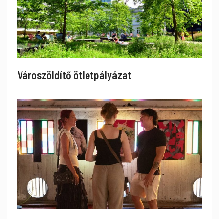
Városzöldítő ötletpályázat