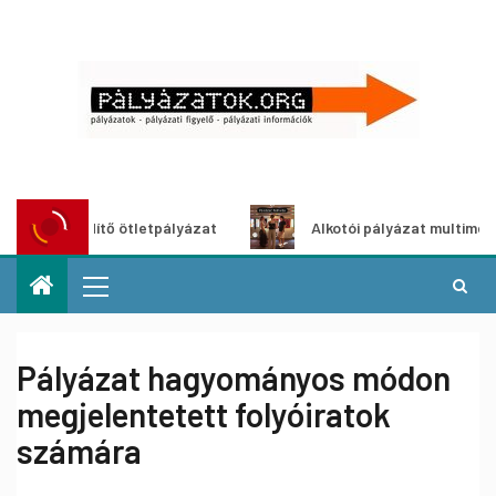
szöldítő ötletpályázat
Alkotói pályázat multimédia-kiáll
Pályázat hagyományos módon
megjelentetett folyóiratok
számára