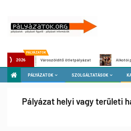
PÁLYÁZATOK
Városzöldítő ötletpályázat
Alkotói pályázat 
2026
PÁLYÁZATOK
SZOLGÁLTATÁSOK
K
Pályázat helyi vagy területi