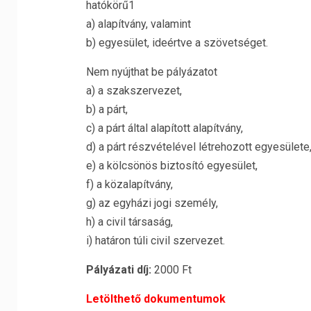
hatókörű1
a) alapítvány, valamint
b) egyesület, ideértve a szövetséget.
Nem nyújthat be pályázatot
a) a szakszervezet,
b) a párt,
c) a párt által alapított alapítvány,
d) a párt részvételével létrehozott egyesülete
e) a kölcsönös biztosító egyesület,
f) a közalapítvány,
g) az egyházi jogi személy,
h) a civil társaság,
i) határon túli civil szervezet.
Pályázati díj:
2000 Ft
Letölthető dokumentumok