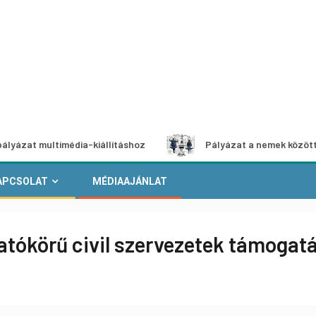
multimédia-kiállításhoz
Pályázat a nemek közötti egyenl
APCSOLAT
MÉDIAAJÁNLAT
 hatókörű civil szervezetek támogat