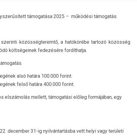
 egyszerűsített támogatása 2025 – működési támogatás.
a szerinti közösségteremtő, a hatókörébe tartozó közösség
ó költségeinek fedezésére fordíthatja.
 támogatás.
gének alsó határa 100.000 forint.
gének felső határa 400.000 forint.
 elszámolás mellett, támogatási előleg formájában, egy
. december 31-ig nyilvántartásba vett helyi vagy területi