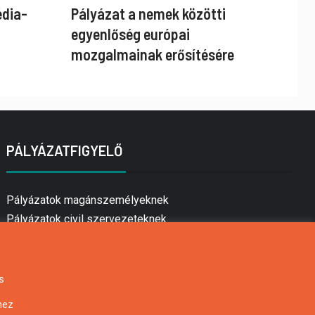
édia-
Pályázat a nemek közötti
egyenlőség európai
mozgalmainak erősítésére
PÁLYÁZATFIGYELŐ
Pályázatok magánszemélyeknek
Pályázatok civil szervezeteknek
Pályázatok vállalkozásoknak
Önkormányzati pályázatok
Mezőgazdasági pályázatok
s
Falusi turizmus pályázatok
hez
Napelem pályázatok