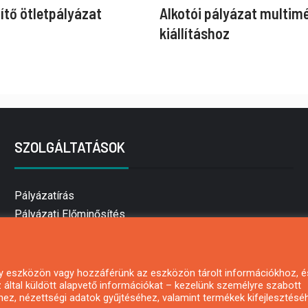
ítő ötletpályázat
Alkotói pályázat multim
kiállításhoz
SZOLGÁLTATÁSOK
Pályázatírás
Pályázati Előminősítés
Pályázati tanácsadás
Pályázatírás vállalkozásoknak
Mezőgazdasági pályázatírás
 egy eszközön vagy hozzáférünk az eszközön tárolt információkhoz, é
által küldött alapvető információkat – kezelünk személyre szabott
Pályázatírás magánszemélyeknek
hez, nézettségi adatok gyűjtéséhez, valamint termékek kifejlesztésé
Pályázatírás civil szervezeteknek