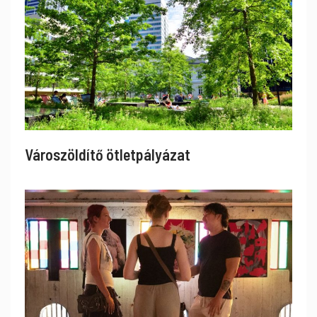
Városzöldítő ötletpályázat