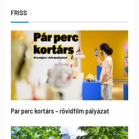
FRISS
Pár perc kortárs – rövidfilm pályázat