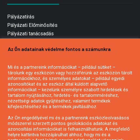
Pályázatírás
Pályázati Előminősítés
Pályázati tanácsadás
Pályázatírás vállalkozásoknak
Az Ön adatainak védelme fontos a számunkra
Mezőgazdasági pályázatírás
Pályázatírás magánszemélyeknek
Mi és a partnereink információkat – például sütiket –
Pályázatírás civil szervezeteknek
tárolunk egy eszközön vagy hozzáférünk az eszközön tárolt
Pályázatírás önkormányzatoknak
információkhoz, és személyes adatokat – például egyedi
azonosítókat és az eszköz által küldött alapvető
Pályázatfigyelés
információkat – kezelünk személyre szabott hirdetések és
Specifikus pályázatfigyelés vagy hírlevél
tartalom nyújtásához, hirdetés- és tartalomméréshez,
nézettségi adatok gyűjtéséhez, valamint termékek
kifejlesztéséhez és a termékek javításához.
PÁLYÁZATFIGYELŐ
Az Ön engedélyével mi és a partnereink eszközleolvasásos
módszerrel szerzett pontos geolokációs adatokat és
azonosítási információkat is felhasználhatunk. A megfelelő
helyre kattintva hozzájárulhat ahhoz, hogy mi és a
Pályázatok magánszemélyeknek