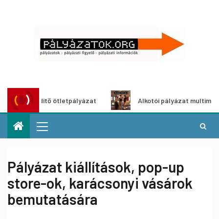
szöldítő ötletpályázat
Alkotói pályázat multimédia-kiáll
Pályázat kiállítások, pop-up
store-ok, karácsonyi vásárok
bemutatására