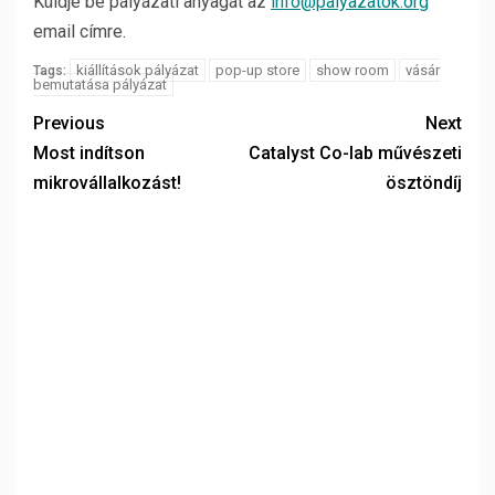
Küldje be pályázati anyagát az
info@palyazatok.org
email címre.
kiállítások pályázat
pop-up store
show room
vásár
Tags:
bemutatása pályázat
Previous
Next
Most indítson
Catalyst Co-lab művészeti
mikrovállalkozást!
ösztöndíj