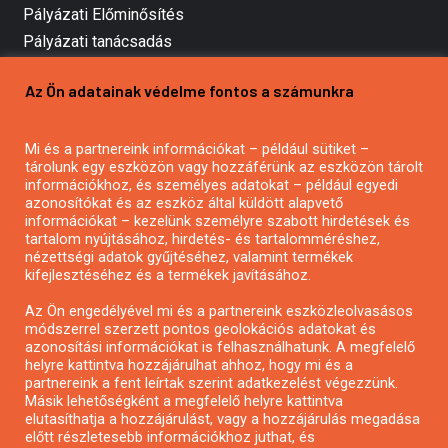
Pályázati Előminősítés
Pályázati tanácsadás
Pályázatírás vállalkozásoknak
Az Ön adatainak védelme fontos a számunkra
Mezőgazdasági pályázatírás
Pályázatírás magánszemélyeknek
Mi és a partnereink információkat – például sütiket –
Pályázatírás civil szervezeteknek
tárolunk egy eszközön vagy hozzáférünk az eszközön tárolt
Pályázatírás önkormányzatoknak
információkhoz, és személyes adatokat – például egyedi
azonosítókat és az eszköz által küldött alapvető
Pályázatfigyelés
információkat – kezelünk személyre szabott hirdetések és
Specifikus pályázatfigyelés vagy hírlevél
tartalom nyújtásához, hirdetés- és tartalomméréshez,
nézettségi adatok gyűjtéséhez, valamint termékek
kifejlesztéséhez és a termékek javításához.
PÁLYÁZATFIGYELŐ
Az Ön engedélyével mi és a partnereink eszközleolvasásos
módszerrel szerzett pontos geolokációs adatokat és
azonosítási információkat is felhasználhatunk. A megfelelő
helyre kattintva hozzájárulhat ahhoz, hogy mi és a
Pályázatok magánszemélyeknek
partnereink a fent leírtak szerint adatkezelést végezzünk.
Pályázatok civil szervezeteknek
Másik lehetőségként a megfelelő helyre kattintva
elutasíthatja a hozzájárulást, vagy a hozzájárulás megadása
Pályázatok vállalkozásoknak
előtt részletesebb információkhoz juthat, és
Önkormányzati pályázatok