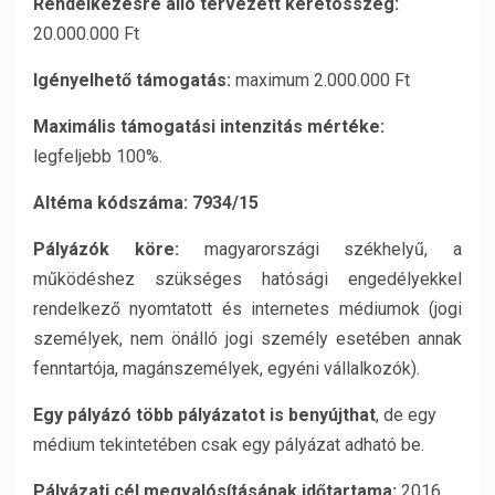
Rendelkezésre álló tervezett keretösszeg:
20.000.000 Ft
Igényelhető támogatás:
maximum 2.000.000 Ft
Maximális támogatási intenzitás mértéke:
legfeljebb 100%.
Altéma kódszáma: 7934/15
Pályázók köre:
magyarországi székhelyű, a
működéshez szükséges hatósági engedélyekkel
rendelkező nyomtatott és internetes médiumok (jogi
személyek, nem önálló jogi személy esetében annak
fenntartója, magánszemélyek, egyéni vállalkozók).
Egy pályázó több pályázatot is benyújthat
, de egy
médium tekintetében csak egy pályázat adható be.
Pályázati cél megvalósításának időtartama:
2016.