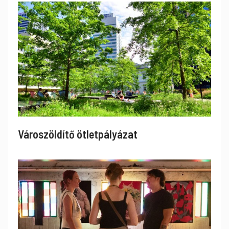
Városzöldítő ötletpályázat