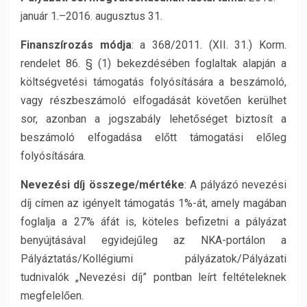
január 1.–2016. augusztus 31.
Finanszírozás módja
: a 368/2011. (XII. 31.) Korm.
rendelet 86. § (1) bekezdésében foglaltak alapján a
költségvetési támogatás folyósítására a beszámoló,
vagy részbeszámoló elfogadását követően kerülhet
sor, azonban a jogszabály lehetőséget biztosít a
beszámoló elfogadása előtt támogatási előleg
folyósítására.
Nevezési díj összege/mértéke
: A pályázó nevezési
díj címen az igényelt támogatás 1%-át, amely magában
foglalja a 27% áfát is, köteles befizetni a pályázat
benyújtásával egyidejűleg az NKA-portálon a
Pályáztatás/Kollégiumi pályázatok/Pályázati
tudnivalók „Nevezési díj” pontban leírt feltételeknek
megfelelően.