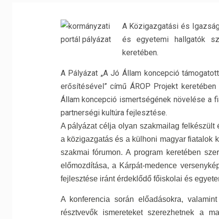
A Közigazgatási és Igazságü
és egyetemi hallgatók s
keretében.
A Pályázat „A Jó Állam koncepció támogatot
erősítésével” című ÁROP Projekt keretében 
Állam koncepció ismertségének növelése a fia
partnerségi kultúra fejlesztése.
A pályázat célja olyan szakmailag felkészült 
a közigazgatás és a külhoni magyar fiatalok 
szakmai fórumon. A program keretében szer
előmozdítása, a Kárpát-medence versenykép
fejlesztése iránt érdeklődő főiskolai és egyet
A konferencia során előadásokra, valamint
résztvevők ismereteket szerezhetnek a ma