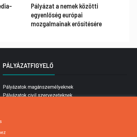
édia-
Pályázat a nemek közötti
egyenlőség európai
mozgalmainak erősítésére
PÁLYÁZATFIGYELŐ
Pályázatok magánszemélyeknek
Pályázatok civil szervezeteknek
Pályázatok vállalkozásoknak
Önkormányzati pályázatok
Mezőgazdasági pályázatok
s
Falusi turizmus pályázatok
hez
Napelem pályázatok