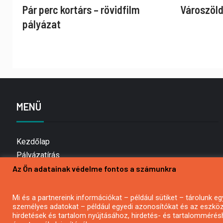
Pár perc kortárs – rövidfilm
Városzöld
pályázat
MENÜ
Kezdőlap
Pályázatírás
Az Ön adatainak védelme fontos a számunkra
Bemutatkozás
Médiaajánlat
Hírlevél feliratkozás
Mi és a partnereink információkat – például sütiket – tárolunk
személyes adatokat – például egyedi azonosítókat és az eszköz 
Impresszum
hirdetések és tartalom nyújtásához, hirdetés- és tartalommérés
Kapcsolat