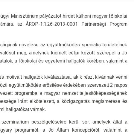
gyi Minisztérium pályázatot hirdet külhoni magyar főiskolai
zámára, az ÁROP-1.1.26-2013-0001 Partnerségi Program
tságának növelése az együttműködés speciális területeinek
valósul meg, amelynek kiemelt céljai között szerepel a Jó
talok, a főiskolai és egyetemi hallgatók körében, valamint a
és motivált hallgatók kiválasztása, akik részt kívánnak venni
közti együttműködés erősítése érdekében szervezett 2 napos
vezett programba a magyar nemzet teljesítőképességének
essége iránt elkötelezett, a közigazgatás megismerése és
emi hallgatókat várnak.
 szeminárium beszélgetésekre kerül sor, amelyek által a
gyary programról, a Jó Állam koncepcióról, valamint a