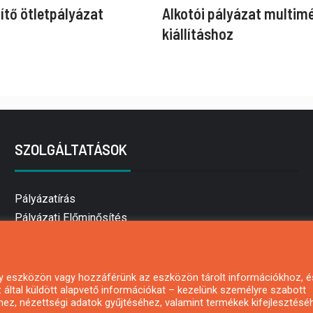
ítő ötletpályázat
Alkotói pályázat multim
kiállításhoz
SZOLGÁLTATÁSOK
Pályázatírás
Pályázati Előminősítés
Pályázati tanácsadás
Pályázatírás vállalkozásoknak
Mezőgazdasági pályázatírás
 egy eszközön vagy hozzáférünk az eszközön tárolt információkhoz, é
által küldött alapvető információkat – kezelünk személyre szabott
Pályázatírás magánszemélyeknek
hez, nézettségi adatok gyűjtéséhez, valamint termékek kifejlesztésé
Pályázatírás civil szervezeteknek