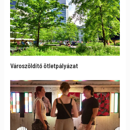
Városzöldítő ötletpályázat