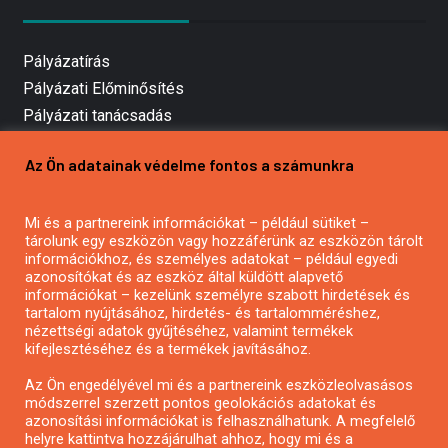
Pályázatírás
Pályázati Előminősítés
Pályázati tanácsadás
Pályázatírás vállalkozásoknak
Az Ön adatainak védelme fontos a számunkra
Mezőgazdasági pályázatírás
Pályázatírás magánszemélyeknek
Mi és a partnereink információkat – például sütiket –
Pályázatírás civil szervezeteknek
tárolunk egy eszközön vagy hozzáférünk az eszközön tárolt
Pályázatírás önkormányzatoknak
információkhoz, és személyes adatokat – például egyedi
azonosítókat és az eszköz által küldött alapvető
Pályázatfigyelés
információkat – kezelünk személyre szabott hirdetések és
Specifikus pályázatfigyelés vagy hírlevél
tartalom nyújtásához, hirdetés- és tartalomméréshez,
nézettségi adatok gyűjtéséhez, valamint termékek
kifejlesztéséhez és a termékek javításához.
PÁLYÁZATFIGYELŐ
Az Ön engedélyével mi és a partnereink eszközleolvasásos
módszerrel szerzett pontos geolokációs adatokat és
azonosítási információkat is felhasználhatunk. A megfelelő
helyre kattintva hozzájárulhat ahhoz, hogy mi és a
Pályázatok magánszemélyeknek