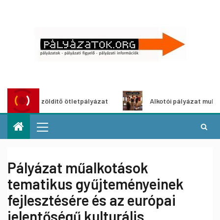
Városzöldítő ötletpályázat
Alkotói pályázat multimédia-k
Pályázat műalkotások
tematikus gyűjteményeinek
fejlesztésére és az európai
jelentőségű kulturális