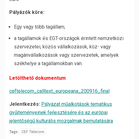
Pályázók köre:
Egy vagy több tagállam;
a tagállamok és EGT-országok érintett nemzetközi
szervezetei, közös vállalkozások, köz- vagy
magánvállalkozások vagy szervezetek, amelyek
székhelye a tagállamokban van.
Letölthető dokumentum
ceftelecom_calltext_europeana_200916_final
Jelentkezés:
Pályázat műalkotások tematikus
gyűjteményeinek fejlesztésére és az európai
jelentőségű kulturális mozgalmak bemutatására
CEF Telecom
Tags: